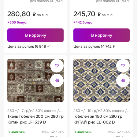
для заказа 60 /м.п.
для заказа 60 /м.п.
280,80
245,70
₽
₽
за м.п.
за м.п.
+505 бонус
+442 бонус
В корзину
В корзину
Цена за рулон: 16 848
₽
Цена за рулон: 14 742
₽
280 +/- 7 гр/м2 30% хлопок /
280 +/- 10 гр/м2 30% хлопок /
70% полиэстер 0.22 м
Ткань Гобелен 200 см 280 гр
70% полиэстер 0.26 м
Гобелен эк 150 см 280 гр
Китай рис JF-539 D
КИТАЙ рис EL-002 D
В наличии
Мин. кол-во
В наличии
Мин. кол-во