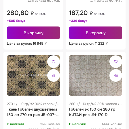
для заказа 60 /м.п.
для заказа 60 /м.п.
280,80
187,20
₽
₽
за м.п.
за м.п.
+505 бонус
+336 бонус
В корзину
В корзину
Цена за рулон: 16 848
₽
Цена за рулон: 11 232
₽
270 +/- 10 гр/м2 30% хлопок /
280 +/- 10 гр/м2 30% хлопок /
70% полиэстер 0.29 м
Ткань Гобелен двухцветный
70% полиэстер 0.26 м
Гобелен эк 150 см 280 гр
150 см 270 гр рис JB-037-3
КИТАЙ рис JM-170 D
DD
В наличии
Мин. кол-во
В наличии
Мин. кол-во