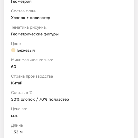
Геометрия
Состав ткани
Футер
Имитации материалов
Хлопок + полиэстер
Тематика рисунка:
Шелк Армани
Геометрические фигуры
Цвет:
Бежевый
Штапель
Минимальное кол-во:
60
Страна производства
Китай
Состав в %:
30% хлопок / 70% полиэстер
Цена за:
м.п.
Длина
1.53 м