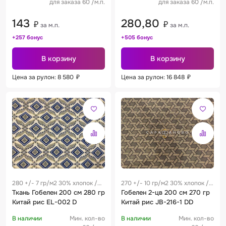
для заказа 60 /м.п.
для заказа 60 /м.п.
143
280,80
₽
₽
за м.п.
за м.п.
+257 бонус
+505 бонус
В корзину
В корзину
Цена за рулон: 8 580
₽
Цена за рулон: 16 848
₽
280 +/- 7 гр/м2 30% хлопок /
270 +/- 10 гр/м2 30% хлопок /
70% полиэстер 0.22 м
Ткань Гобелен 200 см 280 гр
70% полиэстер 0.25 м
Гобелен 2-цв 200 см 270 гр
Китай рис EL-002 D
Китай рис JB-216-1 DD
В наличии
Мин. кол-во
В наличии
Мин. кол-во