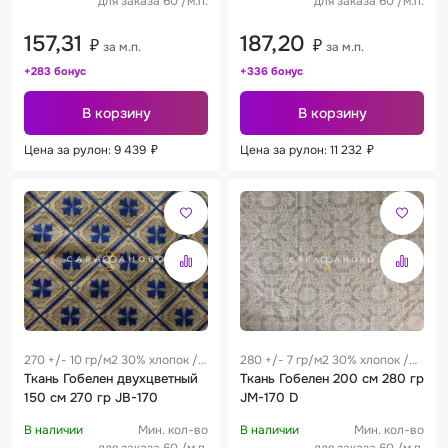
для заказа 60 /м.п.
для заказа 60 /м.п.
157,31
187,20
₽
₽
за м.п.
за м.п.
+283 бонус
+336 бонус
В корзину
В корзину
Цена за рулон: 9 439
₽
Цена за рулон: 11 232
₽
270 +/- 10 гр/м2 30% хлопок /
280 +/- 7 гр/м2 30% хлопок /
70% полиэстер 0.29 м
Ткань Гобелен двухцветный
70% полиэстер 0.22 м
Ткань Гобелен 200 см 280 гр
150 см 270 гр JB-170
JM-170 D
В наличии
Мин. кол-во
В наличии
Мин. кол-во
для заказа 60 /м.п.
для заказа 60 /м.п.