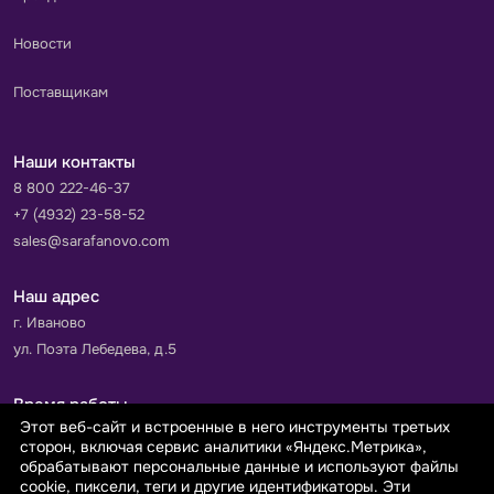
Новости
Поставщикам
Наши контакты
8 800 222-46-37
+7 (4932) 23-58-52
sales@sarafanovo.com
Наш адрес
г. Иваново
ул. Поэта Лебедева, д.5
Время работы
Этот веб-сайт и встроенные в него инструменты третьих
Пн-Пт с 9.00 до 18.00
сторон, включая сервис аналитики «Яндекс.Метрика»,
Сб-Вс: выходной
обрабатывают персональные данные и используют файлы
cookie, пиксели, теги и другие идентификаторы. Эти