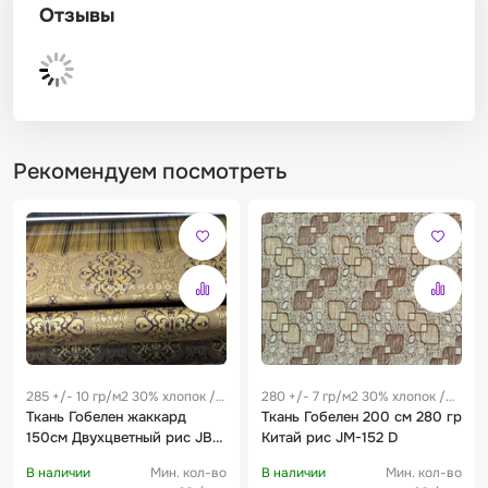
Отзывы
Рекомендуем посмотреть
285 +/- 10 гр/м2 30% хлопок /
280 +/- 7 гр/м2 30% хлопок /
70% полиэстер 0.24 м
Ткань Гобелен жаккард
70% полиэстер 0.22 м
Ткань Гобелен 200 см 280 гр
150см Двухцветный рис JB-
Китай рис JM-152 D
116 т.коричн.
В наличии
Мин. кол-во
В наличии
Мин. кол-во