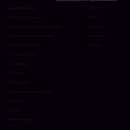
Ткани для дома
О нас
Ткани для одежды
Блог
Шторные и портьерные ткани
Отзывы
Профессиональные ткани
Контакты
Ткани для HoReCa
Форум
Все виды тканей
По составу
По цвету
По рисунку
По стране производства
Новинки
Акции
Ткани на отрез