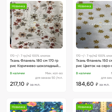
Новинка
Новинка
170 +/- 7 гр/м2 100% хлопок
170 +/- 7 гр/м2 100% хло
Ткань Фланель 180 см 170 гр
Ткань Фланель 150 см
рис Коричнево-шоколадный
рис Цветок на серо-
цветок
фоне
В наличии
Мин. кол-во
В наличии
для заказа 50 /м.п.
для зак
217,10
184,60
₽
₽
за м.п.
за м.п.
Новинка
Новинка