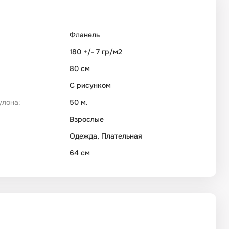
Фланель
180 +/- 7 гр/м2
80 см
С рисунком
улона:
50 м.
Взрослые
Одежда, Плательная
64 см