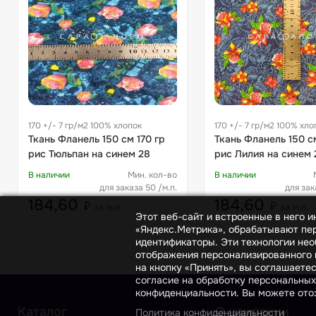
170 +/- 7 гр/м2 100% хлопок
170 +/- 7 гр/м2 100% хло
Ткань Фланель 150 см 170 гр
Ткань Фланель 150 см
рис Тюльпан на синем 28
рис Лилия на синем 
В наличии
Мин. кол-во
В наличии
для заказа 50 /м.п.
для зак
184,60
184,60
₽
₽
за м.п.
за м.п.
Этот веб-сайт и встроенные в него 
«Яндекс.Метрика», обрабатывают пер
идентификаторы. Эти технологии нео
отображения персонализированного к
на кнопку «Принять», вы соглашаете
согласие на обработку персональных
конфиденциальности. Вы можете отоз
Каталог
О компании
Политика конфиденциальности