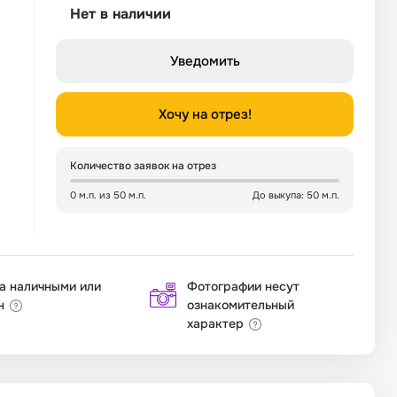
Нет в наличии
Уведомить
Хочу на отрез!
Количество заявок на отрез
0 м.п. из 50 м.п.
До выкупа: 50 м.п.
а наличными или
Фотографии несут
н
ознакомительный
характер