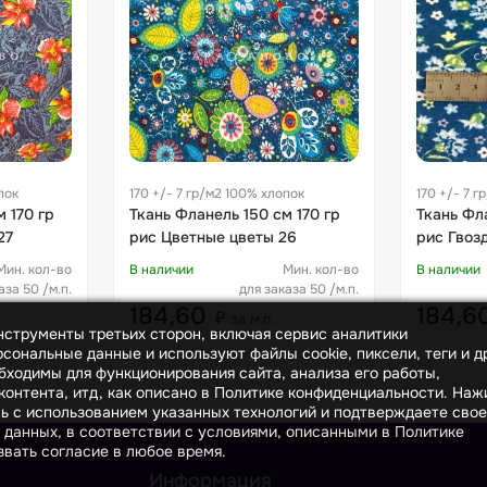
пок
170 +/- 7 гр/м2 100% хлопок
170 +/- 7 
 170 гр
Ткань Фланель 150 см 170 гр
Ткань Фла
27
рис Цветные цветы 26
рис Гвоз
Мин. кол-во
В наличии
Мин. кол-во
В наличии
аза 50 /м.п.
для заказа 50 /м.п.
184,60
184,6
₽
за м.п.
инструменты третьих сторон, включая сервис аналитики
сональные данные и используют файлы cookie, пиксели, теги и д
бходимы для функционирования сайта, анализа его работы,
онтента, итд, как описано в Политике конфиденциальности. На
сь с использованием указанных технологий и подтверждаете свое
 данных, в соответствии с условиями, описанными в Политике
вать согласие в любое время.
Информация