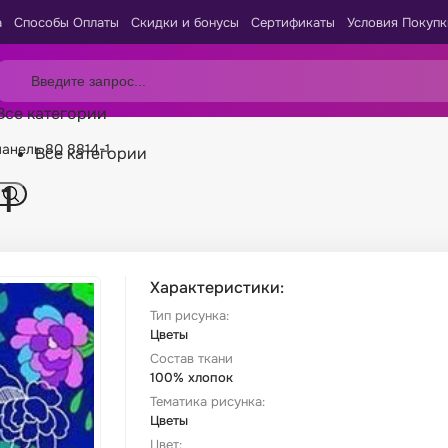
а
Способы Оплаты
Скидки и бонусы
Сертификаты
Условия Покупк
Все категории
анель 80 8814-1
Все категории
1
Характеристики:
Тип рисунка:
Цветы
Состав ткани
100% хлопок
Тематика рисунка:
Цветы
Цвет: