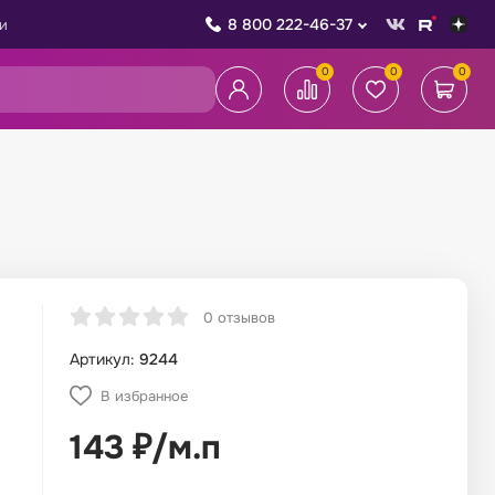
8 800 222-46-37
и
0
0
0
0 отзывов
Артикул:
9244
В избранное
143
₽
/
м.п