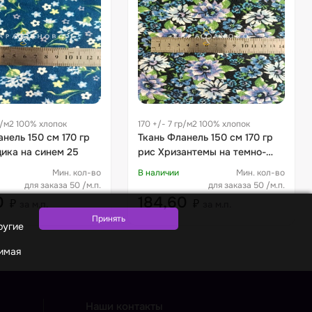
гр/м2 100% хлопок
170 +/- 7 гр/м2 100% хлопок
нель 150 см 170 гр
Ткань Фланель 150 см 170 гр
дика на синем 25
рис Хризантемы на темно-
синем 24
Мин. кол-во
В наличии
Мин. кол-во
для заказа 50 /м.п.
для заказа 50 /м.п.
0
184,60
₽
₽
за м.п.
за м.п.
ругие
жимая
Наши контакты