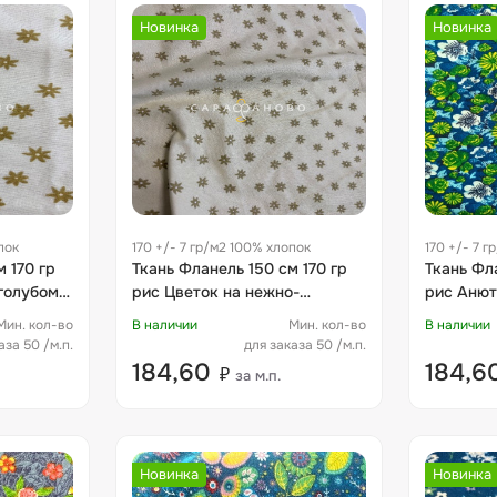
Новинка
Новинка
пок
170 +/- 7 гр/м2 100% хлопок
170 +/- 7 
 170 гр
Ткань Фланель 150 см 170 гр
Ткань Фла
голубом
рис Цветок на нежно-
рис Анют
оливковом фоне
Мин. кол-во
В наличии
Мин. кол-во
В наличии
аза 50 /м.п.
для заказа 50 /м.п.
184,60
184,6
₽
за м.п.
Новинка
Новинка