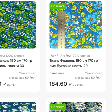
Новинка
гр/м2 100% хлопок
170 +/- 7 гр/м2 100% хлопок
нель 150 см 170 гр
Ткань Фланель 150 см 170 гр
ины глазки 30
рис Луговые цветы 29
Мин. кол-во
В наличии
Мин. кол-во
для заказа 50 /м.п.
для заказа 50 /м.п.
0
184,60
₽
₽
за м.п.
за м.п.
Новинка