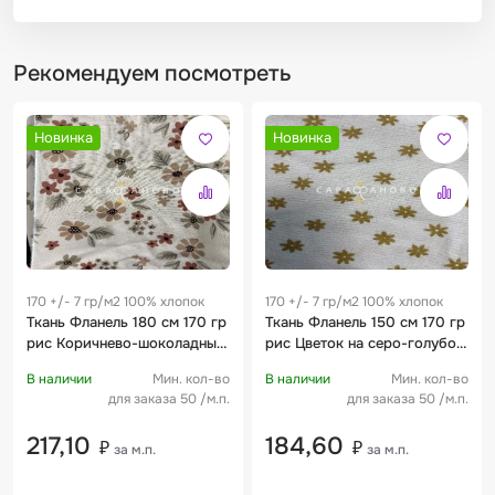
Рекомендуем посмотреть
Новинка
Новинка
170 +/- 7 гр/м2 100% хлопок
170 +/- 7 гр/м2 100% хлопок
Ткань Фланель 180 см 170 гр
Ткань Фланель 150 см 170 гр
рис Коричнево-шоколадный
рис Цветок на серо-голубом
цветок
фоне
В наличии
Мин. кол-во
В наличии
Мин. кол-во
для заказа 50 /м.п.
для заказа 50 /м.п.
217,10
184,60
₽
₽
за м.п.
за м.п.