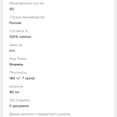
Минимальное кол-во:
50
Футер
Имитации материалов
Страна производства
Россия
Шелк Армани
Состав в %:
100% хлопок
Штапель
Цена за:
м.п.
Вид Ткани:
Фланель
Плотность:
180 +/- 7 гр/м2
Ширина:
80 см
Тип Отделки:
С рисунком
Длина намотки стандартного рулона: