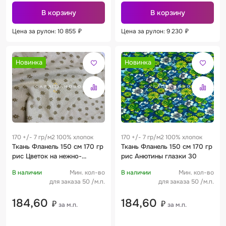
В корзину
В корзину
Цена за рулон: 10 855
₽
Цена за рулон: 9 230
₽
Новинка
Новинка
170 +/- 7 гр/м2 100% хлопок
170 +/- 7 гр/м2 100% хлопок
Ткань Фланель 150 см 170 гр
Ткань Фланель 150 см 170 гр
рис Цветок на нежно-
рис Анютины глазки 30
оливковом фоне
В наличии
Мин. кол-во
В наличии
Мин. кол-во
для заказа 50 /м.п.
для заказа 50 /м.п.
184,60
184,60
₽
₽
за м.п.
за м.п.