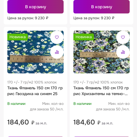
В корзину
В корзину
Цена за рулон: 9 230
₽
Цена за рулон: 9 230
₽
Новинка
Новинка
170 +/- 7 гр/м2 100% хлопок
170 +/- 7 гр/м2 100% хлопок
Ткань Фланель 150 см 170 гр
Ткань Фланель 150 см 170 гр
рис Гвоздика на синем 25
рис Хризантемы на темно-
синем 24
В наличии
Мин. кол-во
В наличии
Мин. кол-во
для заказа 50 /м.п.
для заказа 50 /м.п.
184,60
184,60
₽
₽
за м.п.
за м.п.