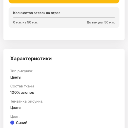
Сатин
Тик
Зеленый
Детский
Количество заявок на отрез
0 м.п. из 50 м.п.
До выкупа: 50 м.п.
Сатин Глосс
Тик наволочный
Синий
Праздничный
Сатин Жаккард
Тиси
Многоцветный
Еда
Характеристики
Сатин Страйп
ТиСи Твил
Город / архитектура
Тип рисунка:
Цветы
Сатин Твил
Трикотаж
Морская тема
Состав ткани
100% хлопок
Сетка
Тюль
Космос
Тематика рисунка:
Цветы
Ситец
Фланель
Техника / транспорт
Цвет:
Синий
Спанбонд
Флис
Этнический