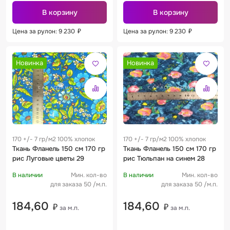
В корзину
В корзину
Цена за рулон: 9 230
₽
Цена за рулон: 9 230
₽
Новинка
Новинка
170 +/- 7 гр/м2 100% хлопок
170 +/- 7 гр/м2 100% хлопок
Ткань Фланель 150 см 170 гр
Ткань Фланель 150 см 170 гр
рис Луговые цветы 29
рис Тюльпан на синем 28
В наличии
Мин. кол-во
В наличии
Мин. кол-во
для заказа 50 /м.п.
для заказа 50 /м.п.
184,60
184,60
₽
₽
за м.п.
за м.п.