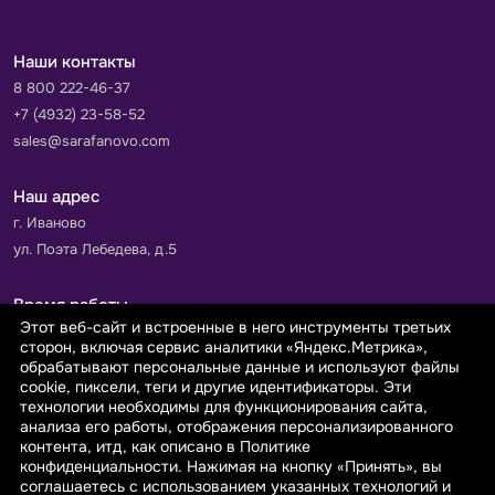
Наши контакты
8 800 222-46-37
+7 (4932) 23-58-52
sales@sarafanovo.com
Наш адрес
г. Иваново
ул. Поэта Лебедева, д.5
Время работы
Этот веб-сайт и встроенные в него инструменты третьих
Пн-Пт с 9.00 до 18.00
сторон, включая сервис аналитики «Яндекс.Метрика»,
Сб-Вс: выходной
обрабатывают персональные данные и используют файлы
cookie, пиксели, теги и другие идентификаторы. Эти
технологии необходимы для функционирования сайта,
Принимаем к оплате
анализа его работы, отображения персонализированного
контента, итд, как описано в Политике
конфиденциальности. Нажимая на кнопку «Принять», вы
соглашаетесь с использованием указанных технологий и