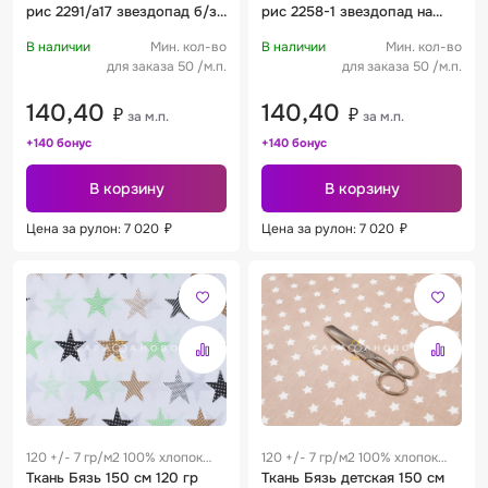
рис 2291/а17 звездопад б/з
рис 2258-1 звездопад на
серый
голубом
В наличии
Мин. кол-во
В наличии
Мин. кол-во
для заказа 50 /м.п.
для заказа 50 /м.п.
140,40
140,40
₽
₽
за м.п.
за м.п.
+140 бонус
+140 бонус
В корзину
В корзину
Цена за рулон: 7 020
₽
Цена за рулон: 7 020
₽
120 +/- 7 гр/м2 100% хлопок
120 +/- 7 гр/м2 100% хлопок
0.28 м
Ткань Бязь 150 см 120 гр
0.28 м
Ткань Бязь детская 150 см