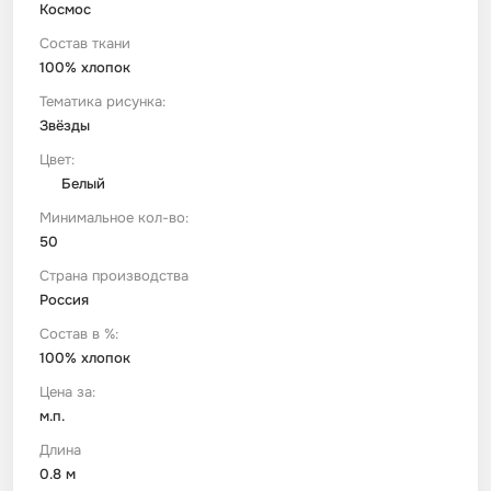
Космос
Состав ткани
Футер
Имитации материалов
100% хлопок
Тематика рисунка:
Шелк Армани
Звёзды
Цвет:
Штапель
Белый
Минимальное кол-во:
50
Страна производства
Россия
Состав в %:
100% хлопок
Цена за:
м.п.
Длина
0.8 м