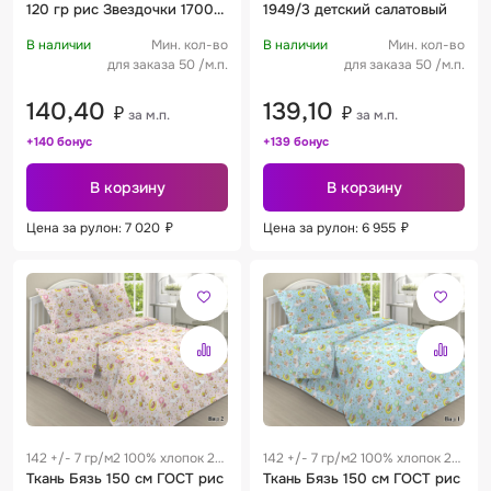
120 гр рис Звездочки 1700-
1949/3 детский салатовый
17
В наличии
Мин. кол-во
В наличии
Мин. кол-во
для заказа 50 /м.п.
для заказа 50 /м.п.
140,40
139,10
₽
₽
за м.п.
за м.п.
+140 бонус
+139 бонус
В корзину
В корзину
Цена за рулон: 7 020
₽
Цена за рулон: 6 955
₽
142 +/- 7 гр/м2 100% хлопок 28
142 +/- 7 гр/м2 100% хлопок 28
см
Ткань Бязь 150 см ГОСТ рис
см
Ткань Бязь 150 см ГОСТ рис