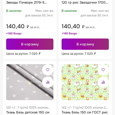
Звезды Пэчворк 2179-5
120 гр рис Звездочки 1700-
бирюза
18
В наличии
Мин. кол-во
В наличии
Мин. кол-во
для заказа 50 /м.п.
для заказа 50 /м.п.
140,40
140,40
₽
₽
за м.п.
за м.п.
+140 бонус
+140 бонус
В корзину
В корзину
Цена за рулон: 7 020
₽
Цена за рулон: 7 020
₽
120 +/- 7 гр/м2 100% хлопок
142 +/- 7 гр/м2 100% хлопок 28
0.28 м
Ткань Бязь детская 150 см
см
Ткань Бязь 150 см ГОСТ рис