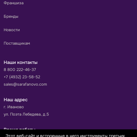
Франшиза
Бренды
Новости
Поставщикам
Наши контакты
8 800 222-46-37
+7 (4932) 23-58-52
sales@sarafanovo.com
Наш адрес
г. Иваново
ул. Поэта Лебедева, д.5
Время работы
Этот веб-сайт и встроенные в него инструменты третьих
Пн-Пт с 9.00 до 18.00