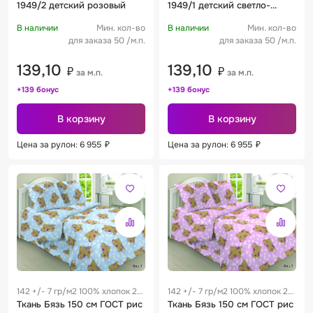
1949/2 детский розовый
1949/1 детский светло-
бирюзовый
В наличии
Мин. кол-во
В наличии
Мин. кол-во
для заказа 50 /м.п.
для заказа 50 /м.п.
139,10
139,10
₽
₽
за м.п.
за м.п.
+139 бонус
+139 бонус
В корзину
В корзину
Цена за рулон: 6 955
₽
Цена за рулон: 6 955
₽
142 +/- 7 гр/м2 100% хлопок 28
142 +/- 7 гр/м2 100% хлопок 28
см
Ткань Бязь 150 см ГОСТ рис
см
Ткань Бязь 150 см ГОСТ рис