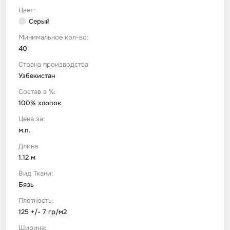
Цвет:
Серый
Футер
Имитации материалов
Минимальное кол-во:
40
Шелк Армани
Страна производства
Узбекистан
Штапель
Состав в %:
100% хлопок
Цена за:
м.п.
Длина
1.12 м
Вид Ткани:
Бязь
Плотность:
125 +/- 7 гр/м2
Ширина: