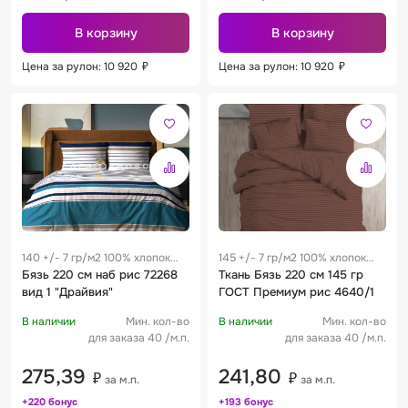
В корзину
В корзину
Цена за рулон: 10 920
₽
Цена за рулон: 10 920
₽
140 +/- 7 гр/м2 100% хлопок
145 +/- 7 гр/м2 100% хлопок
0.25 м
Бязь 220 см наб рис 72268
0.32 м
Ткань Бязь 220 см 145 гр
вид 1 "Драйвия"
ГОСТ Премиум рис 4640/1
В наличии
Мин. кол-во
В наличии
Мин. кол-во
для заказа 40 /м.п.
для заказа 40 /м.п.
275,39
241,80
₽
₽
за м.п.
за м.п.
+220 бонус
+193 бонус