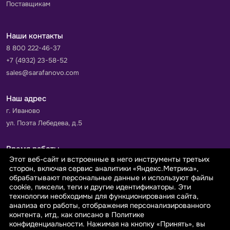
Поставщикам
Наши контакты
8 800 222-46-37
+7 (4932) 23-58-52
sales@sarafanovo.com
Наш адрес
г. Иваново
ул. Поэта Лебедева, д.5
Время работы
Этот веб-сайт и встроенные в него инструменты третьих
Пн-Пт с 9.00 до 18.00
сторон, включая сервис аналитики «Яндекс.Метрика»,
Сб-Вс: выходной
обрабатывают персональные данные и используют файлы
cookie, пиксели, теги и другие идентификаторы. Эти
технологии необходимы для функционирования сайта,
Принимаем к оплате
анализа его работы, отображения персонализированного
контента, итд, как описано в Политике
конфиденциальности. Нажимая на кнопку «Принять», вы