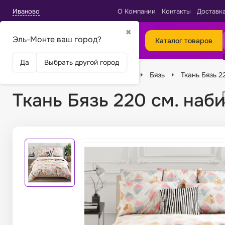
Иваново
О Компании
Контакты
Доставк
✖
Эль-Монте ваш город?
Каталог товаров
Да
Выбрать другой город
Главная
Ткани
Виды тканей
Бязь
Ткань Бязь 2
Ткань Бязь 220 см. наб