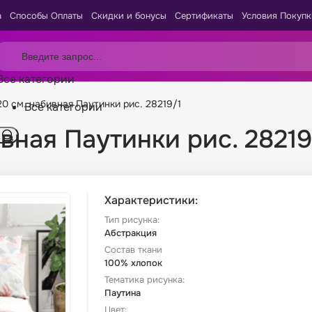
а
Способы Оплаты
Скидки и бонусы
Сертификаты
Условия Покупк
Все категории
20 см. набивная Паутинки рис. 28219/1
Все категории
ивная Паутинки рис. 28219
Характеристики:
Тип рисунка:
Абстракция
Состав ткани
100% хлопок
Тематика рисунка:
Паутина
Цвет: