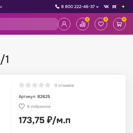
8 800 222-46-37
и
0
0
0
/1
0 отзывов
Артикул:
82625
В избранное
173,75
₽
/
м.п