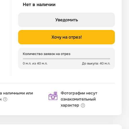
Нет в наличии
Уведомить
Хочу на отрез!
Количество заявок на отрез
0 м.п. из 40 м.п.
До выкупа: 40 м.п.
а наличными или
Фотографии несут
н
ознакомительный
характер