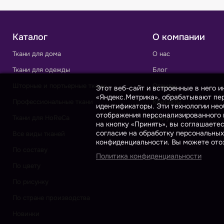
Каталог
О компании
Ткани для дома
О нас
Ткани для одежды
Блог
Шторные и портьерные ткани
Отзывы
Этот веб-сайт и встроенные в него 
«Яндекс.Метрика», обрабатывают пер
Профессиональные ткани
Контакты
идентификаторы. Эти технологии нео
отображения персонализированного к
Ткани для HoReCa
Форум
на кнопку «Принять», вы соглашаете
согласие на обработку персональных
Все виды тканей
конфиденциальности. Вы можете отоз
По составу
Политика конфиденциальности
По цвету
По рисунку
По стране производства
Новинки