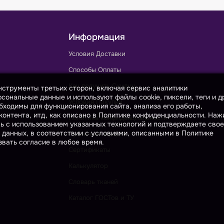
Информация
Условия Доставки
Способы Оплаты
Как получить Скидку
инструменты третьих сторон, включая сервис аналитики
сональные данные и используют файлы cookie, пиксели, теги и д
Условия Покупки
бходимы для функционирования сайта, анализа его работы,
онтента, итд, как описано в Политике конфиденциальности. На
Политика конфиденциальности
сь с использованием указанных технологий и подтверждаете свое
 данных, в соответствии с условиями, описанными в Политике
Публичная оферта
вать согласие в любое время.
Сертификаты
Калькулятор
Словарь тканей
Каталог ГОСТов и ТУ