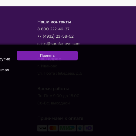
Наши контакты
8 800 222-46-37
+7 (4932) 23-58-52
sales@sarafanovo.com
Наш адрес
ругие
г. Иваново
жимая
ул. Поэта Лебедева, д.5
Время работы
Пн-Пт с 9.00 до 18.00
Сб-Вс: выходной
Принимаем к оплате