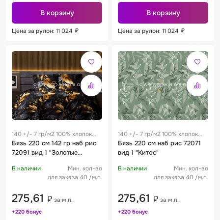
В корзину
В корзину
Цена за рулон: 11 024
₽
Цена за рулон: 11 024
₽
140 +/- 7 гр/м2 100% хлопок
140 +/- 7 гр/м2 100% хлопок
0.25 м
Бязь 220 см 142 гр наб рис
0.25 м
Бязь 220 см наб рис 72071
72091 вид 1 "Золотые
вид 1 "Китос"
листья"
В наличии
Мин. кол-во
В наличии
Мин. кол-во
для заказа 40 /м.п.
для заказа 40 /м.п.
275,61
275,61
₽
₽
за м.п.
за м.п.
+220 бонус
+220 бонус