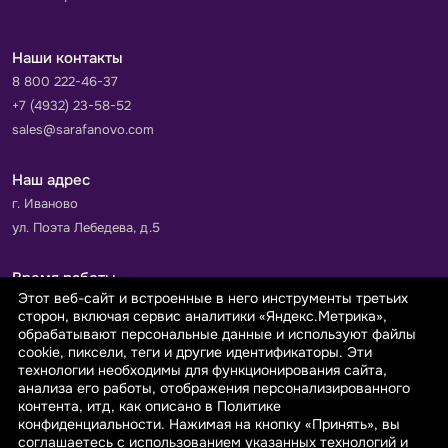
Наши контакты
8 800 222-46-37
+7 (4932) 23-58-52
sales@sarafanovo.com
Наш адрес
г. Иваново
ул. Поэта Лебедева, д.5
Время работы
Этот веб-сайт и встроенные в него инструменты третьих
Пн-Пт с 9.00 до 18.00
сторон, включая сервис аналитики «Яндекс.Метрика»,
Сб-Вс: выходной
обрабатывают персональные данные и используют файлы
cookie, пиксели, теги и другие идентификаторы. Эти
технологии необходимы для функционирования сайта,
Принимаем к оплате
анализа его работы, отображения персонализированного
контента, итд, как описано в Политике
конфиденциальности. Нажимая на кнопку «Принять», вы
соглашаетесь с использованием указанных технологий и