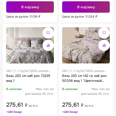
В корзину
В корзину
Цена за рулон: 11 016
₽
Цена за рулон: 11 024
₽
140 +/- 7 гр/м2 100% хлопок
140 +/- 7 гр/м2 100% хлопок
0.25 м
Бязь 220 см наб рис 72225
0.25 м
Бязь 220 см 142 гр наб рис
вид 1
50336 вид 1 "Цветочный
каприз"
В наличии
Мин. кол-во
В наличии
Мин. кол-во
для заказа 40 /м.п.
для заказа 40 /м.п.
275,61
275,61
₽
₽
за м.п.
за м.п.
+220 бонус
+220 бонус