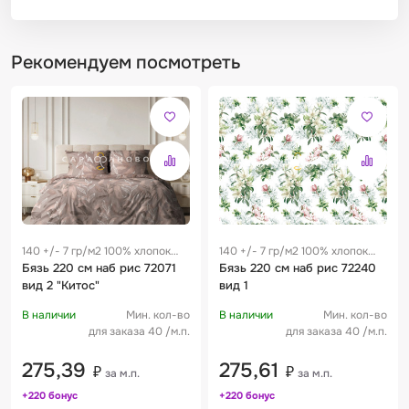
Рекомендуем посмотреть
140 +/- 7 гр/м2 100% хлопок
140 +/- 7 гр/м2 100% хлопок
0.25 м
Бязь 220 см наб рис 72071
0.25 м
Бязь 220 см наб рис 72240
вид 2 "Китос"
вид 1
В наличии
Мин. кол-во
В наличии
Мин. кол-во
для заказа 40 /м.п.
для заказа 40 /м.п.
275,39
275,61
₽
₽
за м.п.
за м.п.
+220 бонус
+220 бонус