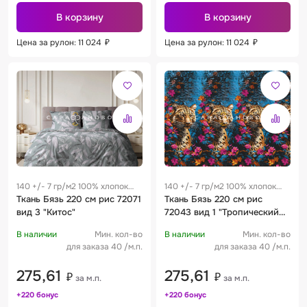
В корзину
В корзину
Цена за рулон: 11 024
₽
Цена за рулон: 11 024
₽
140 +/- 7 гр/м2 100% хлопок
140 +/- 7 гр/м2 100% хлопок
0.25 м
Ткань Бязь 220 см рис 72071
0.25 м
Ткань Бязь 220 см рис
вид 3 "Китос"
72043 вид 1 "Тропический
бриз"
В наличии
Мин. кол-во
В наличии
Мин. кол-во
для заказа 40 /м.п.
для заказа 40 /м.п.
275,61
275,61
₽
₽
за м.п.
за м.п.
+220 бонус
+220 бонус