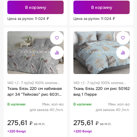
В корзину
В корзину
Цена за рулон: 11 024
₽
Цена за рулон: 11 024
₽
140 +/- 7 гр/м2 100% хлопок
140 +/- 7 гр/м2 100% хлопок
0.25 м
Ткань Бязь 220 см набивная
0.25 м
Ткань Бязь 220 см рис 50162
арт 34 "Тейково" рис 60313
вид 1 Перре
вид 1
В наличии
Мин. кол-во
В наличии
Мин. кол-во
для заказа 40 /м.п.
для заказа 40 /м.п.
275,61
275,61
₽
₽
за м.п.
за м.п.
+220 бонус
+220 бонус