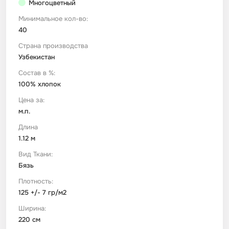
Многоцветный
Минимальное кол-во:
Футер
Имитации материалов
40
Страна производства
Шелк Армани
Узбекистан
Состав в %:
Штапель
100% хлопок
Цена за:
м.п.
Длина
1.12 м
Вид Ткани:
Бязь
Плотность:
125 +/- 7 гр/м2
Ширина:
220 см