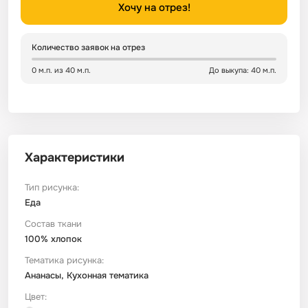
Хочу на отрез!
Сатин
Тик
Зеленый
Детский
Количество заявок на отрез
Сатин Глосс
Тик наволочный
Синий
Праздничный
0 м.п. из 40 м.п.
До выкупа: 40 м.п.
Сатин Жаккард
Тиси
Многоцветный
Еда
Сатин Страйп
ТиСи Твил
Город / архитектура
Характеристики
Сатин Твил
Трикотаж
Морская тема
Тип рисунка:
Еда
Состав ткани
Сетка
Тюль
Космос
100% хлопок
Тематика рисунка:
Ситец
Фланель
Техника / транспорт
Ананасы, Кухонная тематика
Цвет:
Спанбонд
Флис
Этнический