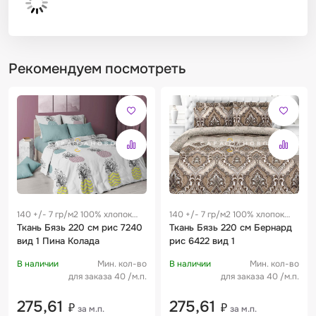
Рекомендуем посмотреть
140 +/- 7 гр/м2 100% хлопок
140 +/- 7 гр/м2 100% хлопок
0.25 м
Ткань Бязь 220 см рис 7240
0.25 м
Ткань Бязь 220 см Бернард
вид 1 Пина Колада
рис 6422 вид 1
В наличии
Мин. кол-во
В наличии
Мин. кол-во
для заказа 40 /м.п.
для заказа 40 /м.п.
275,61
275,61
₽
₽
за м.п.
за м.п.