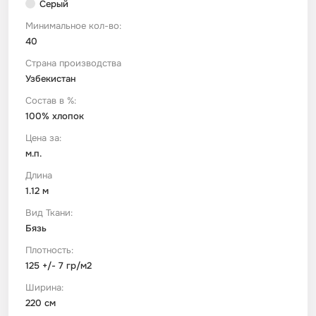
Серый
Минимальное кол-во:
Футер
Имитации материалов
40
Страна производства
Шелк Армани
Узбекистан
Состав в %:
Штапель
100% хлопок
Цена за:
м.п.
Длина
1.12 м
Вид Ткани:
Бязь
Плотность:
125 +/- 7 гр/м2
Ширина:
220 см