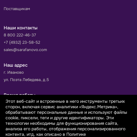
Поставщикам
Наши контакты
8 800 222-46-37
+7 (4932) 23-58-52
sales@sarafanovo.com
Наш адрес
г. Иваново
ул. Поэта Лебедева, д.5
Время работы
Этот веб-сайт и встроенные в него инструменты третьих
Пн-Пт с 9.00 до 18.00
сторон, включая сервис аналитики «Яндекс.Метрика»,
Сб-Вс: выходной
обрабатывают персональные данные и используют файлы
cookie, пиксели, теги и другие идентификаторы. Эти
технологии необходимы для функционирования сайта,
Принимаем к оплате
анализа его работы, отображения персонализированного
контента, итд, как описано в Политике