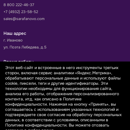
8 800 222-46-37
+7 (4932) 23-58-52
sales@sarafanovo.com
Наш адрес
г. Иваново
ул. Поэта Лебедева, д.5
Время работы
Этот веб-сайт и встроенные в него инструменты третьих
Пн-Пт с 9.00 до 18.00
сторон, включая сервис аналитики «Яндекс.Метрика»,
Сб-Вс: выходной
обрабатывают персональные данные и используют файлы
cookie, пиксели, теги и другие идентификаторы. Эти
технологии необходимы для функционирования сайта,
Принимаем к оплате
анализа его работы, отображения персонализированного
контента, итд, как описано в Политике
конфиденциальности. Нажимая на кнопку «Принять», вы
соглашаетесь с использованием указанных технологий и
подтверждаете свое согласие на обработку персональных
данных, в соответствии с условиями, описанными в
© 2026 sarafanovo.com - Интернет-магазин "САРАФАНОВО"
Политике конфиденциальности. Вы можете отозвать
специализируется на производстве, продаже тканей оптом и в