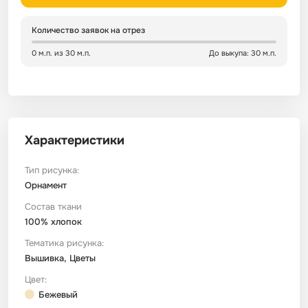
Сатин
Тик
Зеленый
Детский
Количество заявок на отрез
0 м.п. из 30 м.п.
До выкупа: 30 м.п.
Сатин Глосс
Тик наволочный
Синий
Праздничный
Сатин Жаккард
Тиси
Многоцветный
Еда
Характеристики
Сатин Страйп
ТиСи Твил
Город / архитектура
Тип рисунка:
Орнамент
Сатин Твил
Трикотаж
Морская тема
Состав ткани
100% хлопок
Сетка
Тюль
Космос
Тематика рисунка:
Вышивка, Цветы
Ситец
Фланель
Техника / транспорт
Цвет:
Бежевый
Спанбонд
Флис
Этнический