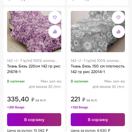
142 +/- 7 гр/м2 100% хлопок
142 +/- 7 гр/м2 100% хлопок
0.29 м
Ткань Бязь 220см 142 гр рис
0.29 м
Ткань Бязь 150 см плотность
21678-1
142 гр рис 22014-1
В наличии
Мин. кол-во
В наличии
Мин. кол-во
для заказа 30 /м.п.
для заказа 30 /м.п.
335,40
221
₽
₽
за м.п.
за м.п.
+201 бонус
+132 бонус
В корзину
В корзину
Цена за рулон: 10 062
₽
Цена за рулон: 6 630
₽