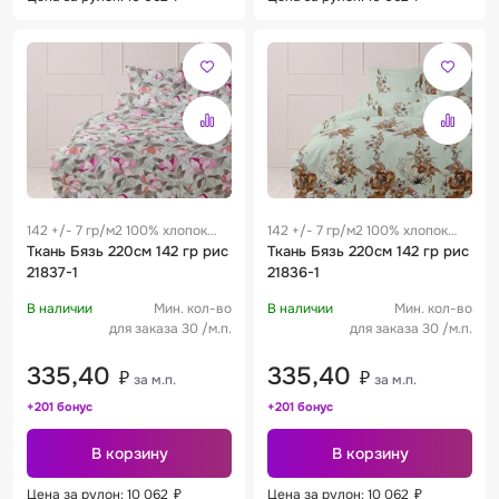
142 +/- 7 гр/м2 100% хлопок
142 +/- 7 гр/м2 100% хлопок
0.29 м
Ткань Бязь 220см 142 гр рис
0.29 м
Ткань Бязь 220см 142 гр рис
21837-1
21836-1
В наличии
Мин. кол-во
В наличии
Мин. кол-во
для заказа 30 /м.п.
для заказа 30 /м.п.
335,40
335,40
₽
₽
за м.п.
за м.п.
+201 бонус
+201 бонус
В корзину
В корзину
Цена за рулон: 10 062
₽
Цена за рулон: 10 062
₽