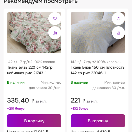
Рекомендуем посмотреть
142 +/- 7 гр/м2 100% хлопок
142 +/- 7 гр/м2 100% хлопок
0.29 м
Ткань Бязь 220 см 142гр
0.29 м
Ткань Бязь 150 см плотность
набивная рис 21743-1
142 гр рис 22046-1
В наличии
Мин. кол-во
В наличии
Мин. кол-во
для заказа 30 /м.п.
для заказа 30 /м.п.
335,40
221
₽
₽
за м.п.
за м.п.
+201 бонус
+132 бонус
В корзину
В корзину
Цена за рулон: 10 062
₽
Цена за рулон: 6 630
₽