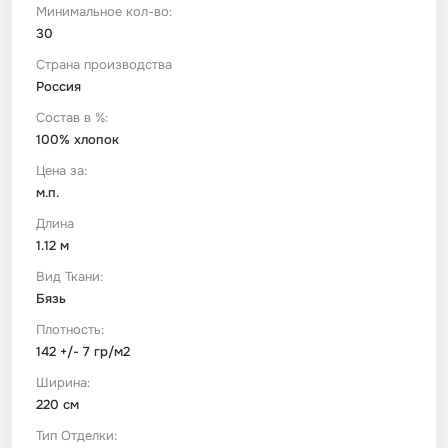
Минимальное кол-во:
30
Футер
Имитации материалов
Страна производства
Россия
Шелк Армани
Состав в %:
100% хлопок
Штапель
Цена за:
м.п.
Длина
1.12 м
Вид Ткани:
Бязь
Плотность:
142 +/- 7 гр/м2
Ширина:
220 см
Тип Отделки: