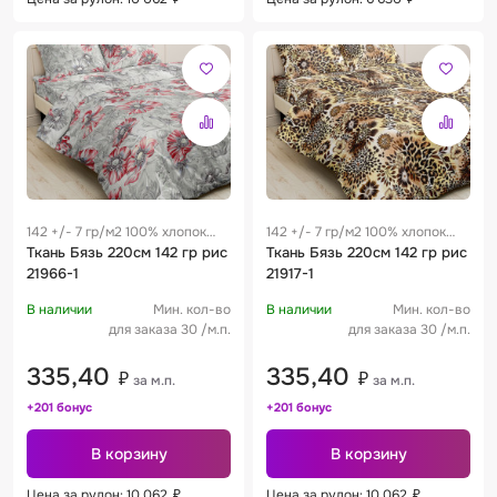
142 +/- 7 гр/м2 100% хлопок
142 +/- 7 гр/м2 100% хлопок
0.29 м
Ткань Бязь 220см 142 гр рис
0.29 м
Ткань Бязь 220см 142 гр рис
21966-1
21917-1
В наличии
Мин. кол-во
В наличии
Мин. кол-во
для заказа 30 /м.п.
для заказа 30 /м.п.
335,40
335,40
₽
₽
за м.п.
за м.п.
+201 бонус
+201 бонус
В корзину
В корзину
Цена за рулон: 10 062
₽
Цена за рулон: 10 062
₽