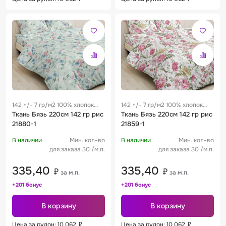
142 +/- 7 гр/м2 100% хлопок
142 +/- 7 гр/м2 100% хлопок
0.29 м
Ткань Бязь 220см 142 гр рис
0.29 м
Ткань Бязь 220см 142 гр рис
21880-1
21859-1
В наличии
Мин. кол-во
В наличии
Мин. кол-во
для заказа 30 /м.п.
для заказа 30 /м.п.
335,40
335,40
₽
₽
за м.п.
за м.п.
+201 бонус
+201 бонус
В корзину
В корзину
Цена за рулон: 10 062
₽
Цена за рулон: 10 062
₽