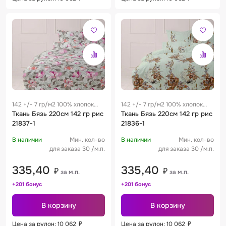
142 +/- 7 гр/м2 100% хлопок
142 +/- 7 гр/м2 100% хлопок
0.29 м
Ткань Бязь 220см 142 гр рис
0.29 м
Ткань Бязь 220см 142 гр рис
21837-1
21836-1
В наличии
Мин. кол-во
В наличии
Мин. кол-во
для заказа 30 /м.п.
для заказа 30 /м.п.
335,40
335,40
₽
₽
за м.п.
за м.п.
+201 бонус
+201 бонус
В корзину
В корзину
Цена за рулон: 10 062
₽
Цена за рулон: 10 062
₽