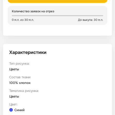
Сатин
Тик
Зеленый
Детский
Количество заявок на отрез
0 м.п. из 30 м.п.
До выкупа: 30 м.п.
Сатин Глосс
Тик наволочный
Синий
Праздничный
Сатин Жаккард
Тиси
Многоцветный
Еда
Характеристики
Сатин Страйп
ТиСи Твил
Город / архитектура
Тип рисунка:
Цветы
Сатин Твил
Трикотаж
Морская тема
Состав ткани
100% хлопок
Сетка
Тюль
Космос
Тематика рисунка:
Цветы
Ситец
Фланель
Техника / транспорт
Цвет:
Синий
Спанбонд
Флис
Этнический