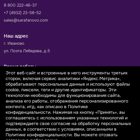
8 800 222-46-37
+7 (4932) 23-58-52
sales@sarafanovo.com
Наш адрес
г. Иваново
ул. Поэта Лебедева, д.5
Время работы
Этот веб-сайт и встроенные в него инструменты третьих
Пн-Пт с 9.00 до 18.00
сторон, включая сервис аналитики «Яндекс.Метрика»,
Сб-Вс: выходной
обрабатывают персональные данные и используют файлы
cookie, пиксели, теги и другие идентификаторы. Эти
технологии необходимы для функционирования сайта,
Принимаем к оплате
анализа его работы, отображения персонализированного
контента, итд, как описано в Политике
конфиденциальности. Нажимая на кнопку «Принять», вы
соглашаетесь с использованием указанных технологий и
подтверждаете свое согласие на обработку персональных
данных, в соответствии с условиями, описанными в
© 2026 sarafanovo.com - Интернет-магазин "САРАФАНОВО"
Политике конфиденциальности. Вы можете отозвать
специализируется на производстве, продаже тканей оптом и в