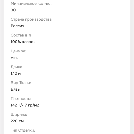
Минимальное кол-во:
30
Футер
Имитации материалов
Страна производства
Россия
Шелк Армани
Состав в %:
100% хлопок
Штапель
Цена за:
м.п.
Длина
1.12 м
Вид Ткани:
Бязь
Плотность:
142 +/- 7 гр/м2
Ширина:
220 см
Тип Отделки: