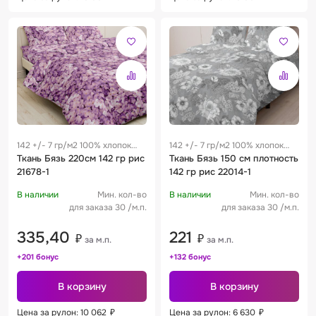
142 +/- 7 гр/м2 100% хлопок
142 +/- 7 гр/м2 100% хлопок
0.29 м
Ткань Бязь 220см 142 гр рис
0.29 м
Ткань Бязь 150 см плотность
21678-1
142 гр рис 22014-1
В наличии
Мин. кол-во
В наличии
Мин. кол-во
для заказа 30 /м.п.
для заказа 30 /м.п.
335,40
221
₽
₽
за м.п.
за м.п.
+201 бонус
+132 бонус
В корзину
В корзину
Цена за рулон: 10 062
₽
Цена за рулон: 6 630
₽