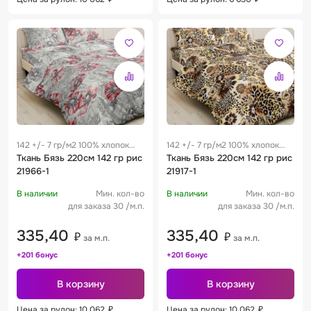
142 +/- 7 гр/м2 100% хлопок
142 +/- 7 гр/м2 100% хлопок
0.29 м
Ткань Бязь 220см 142 гр рис
0.29 м
Ткань Бязь 220см 142 гр рис
21966-1
21917-1
В наличии
Мин. кол-во
В наличии
Мин. кол-во
для заказа 30 /м.п.
для заказа 30 /м.п.
335,40
335,40
₽
₽
за м.п.
за м.п.
+201 бонус
+201 бонус
В корзину
В корзину
Цена за рулон: 10 062
₽
Цена за рулон: 10 062
₽