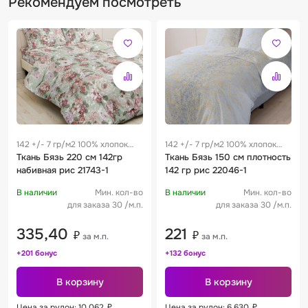
Рекомендуем посмотреть
142 +/- 7 гр/м2 100% хлопок
142 +/- 7 гр/м2 100% хлопок
0.29 м
Ткань Бязь 220 см 142гр
0.29 м
Ткань Бязь 150 см плотность
набивная рис 21743-1
142 гр рис 22046-1
В наличии
Мин. кол-во
В наличии
Мин. кол-во
для заказа 30 /м.п.
для заказа 30 /м.п.
335,40
221
₽
₽
за м.п.
за м.п.
+201 бонус
+132 бонус
В корзину
В корзину
Цена за рулон: 10 062
₽
Цена за рулон: 6 630
₽