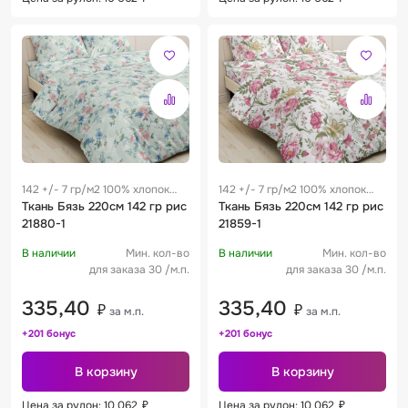
142 +/- 7 гр/м2 100% хлопок
142 +/- 7 гр/м2 100% хлопок
0.29 м
Ткань Бязь 220см 142 гр рис
0.29 м
Ткань Бязь 220см 142 гр рис
21880-1
21859-1
В наличии
Мин. кол-во
В наличии
Мин. кол-во
для заказа 30 /м.п.
для заказа 30 /м.п.
335,40
335,40
₽
₽
за м.п.
за м.п.
+201 бонус
+201 бонус
В корзину
В корзину
Цена за рулон: 10 062
₽
Цена за рулон: 10 062
₽