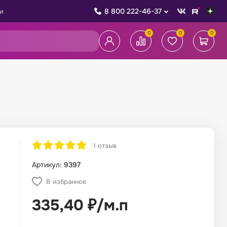
8 800 222-46-37
и
0
0
0
1 отзыв
Артикул:
9397
В избранное
335,40
₽
/
м.п