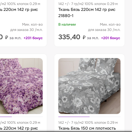
р/м2 100% хлопок 0.29 м
142 +/- 7 гр/м2 100% хлопок 0.29 м
ь 220см 142 гр рис
Ткань Бязь 220см 142 гр рис
21880-1
Мин. кол-во
В наличии
Мин. кол-во
для заказа 30 /м.п.
для заказа 30 /м.п.
40
335,40
₽
₽
за м.п.
за м.п.
+201 бонус
+201 бонус
р/м2 100% хлопок 0.29 м
142 +/- 7 гр/м2 100% хлопок 0.29 м
ь 220см 142 гр рис
Ткань Бязь 150 см плотность