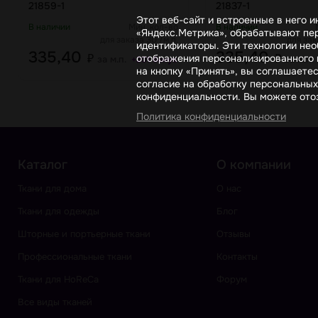
21859-1
21837-1
Этот веб-сайт и встроенные в него 
В наличии
Мин. кол-во
В наличии
«Яндекс.Метрика», обрабатывают пер
для заказа 30 /м.п.
для зак
идентификаторы. Эти технологии нео
335,40
335,40
₽
₽
отображения персонализированного к
за м.п.
за м.п.
+201 бонус
на кнопку «Принять», вы соглашаете
согласие на обработку персональных
конфиденциальности. Вы можете отоз
Политика конфиденциальности
Каталог
О компании
Ткани для дома
О нас
Ткани для одежды
Блог
Шторные и портьерные ткани
Отзывы
Профессиональные ткани
Контакты
Ткани для HoReCa
Форум
Все виды тканей