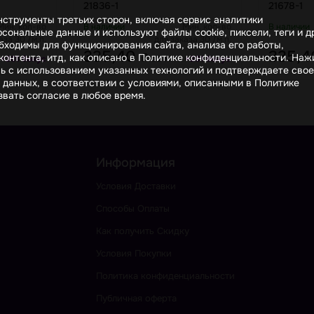
21836-1
21678-1
инструменты третьих сторон, включая сервис аналитики
Мин. кол-во
В наличии
Мин. кол-во
В наличии
сональные данные и используют файлы cookie, пиксели, теги и д
аза 30 /м.п.
для заказа 30 /м.п.
бходимы для функционирования сайта, анализа его работы,
335,40
335,
₽
онтента, итд, как описано в Политике конфиденциальности. На
за м.п.
+201 бонус
+201 бонус
сь с использованием указанных технологий и подтверждаете свое
 данных, в соответствии с условиями, описанными в Политике
вать согласие в любое время.
Информация
Условия Доставки
Способы Оплаты
Как получить Скидку
Условия Покупки
Политика конфиденциальности
Публичная оферта