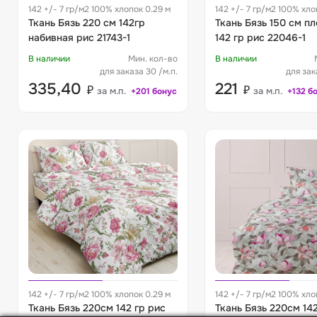
142 +/- 7 гр/м2 100% хлопок 0.29 м
142 +/- 7 гр/м2 100% хло
Ткань Бязь 220 см 142гр
Ткань Бязь 150 см п
набивная рис 21743-1
142 гр рис 22046-1
В наличии
Мин. кол-во
В наличии
для заказа 30 /м.п.
для зак
335,40
221
₽
₽
за м.п.
за м.п.
+201 бонус
+132 б
142 +/- 7 гр/м2 100% хлопок 0.29 м
142 +/- 7 гр/м2 100% хло
Ткань Бязь 220см 142 гр рис
Ткань Бязь 220см 142