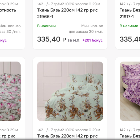
пок 0.29 м
142 +/- 7 гр/м2 100% хлопок 0.29 м
142 +/- 7 г
лотность
Ткань Бязь 220см 142 гр рис
Ткань Бяз
21966-1
21917-1
Мин. кол-во
В наличии
Мин. кол-во
В наличии
аза 30 /м.п.
для заказа 30 /м.п.
335,40
335,
₽
за м.п.
онус
+201 бонус
пок 0.29 м
142 +/- 7 гр/м2 100% хлопок 0.29 м
142 +/- 7 г
 гр рис
Ткань Бязь 220см 142 гр рис
Ткань Бяз