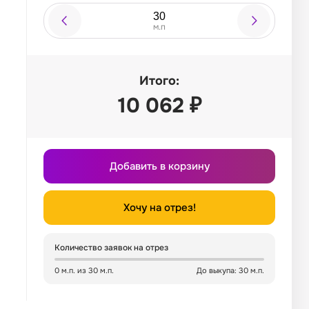
м.п
Итого:
10 062
₽
Добавить в корзину
Хочу на отрез!
Количество заявок на отрез
0 м.п. из 30 м.п.
До выкупа: 30 м.п.