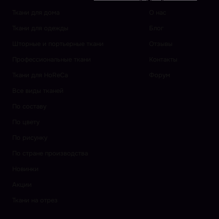
Ткани для дома
О нас
Ткани для одежды
Блог
Шторные и портьерные ткани
Отзывы
Профессиональные ткани
Контакты
Ткани для HoReCa
Форум
Все виды тканей
По составу
По цвету
По рисунку
По стране производства
Новинки
Акции
Ткани на отрез