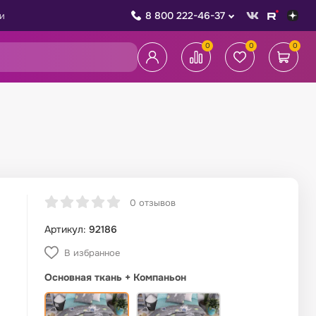
8 800 222-46-37
и
0
0
0
0 отзывов
Артикул:
92186
В избранное
Основная ткань + Компаньон