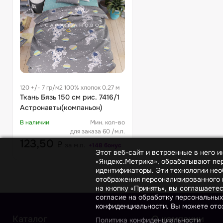
120 +/- 7 гр/м2 100% хлопок 0.27 м
Ткань Бязь 150 см рис. 7416/1
Астронавты(компаньон)
В наличии
Мин. кол-во
для заказа 60 /м.п.
123,50
₽
за м.п.
+148 бонус
Этот веб-сайт и встроенные в него 
«Яндекс.Метрика», обрабатывают пер
идентификаторы. Эти технологии нео
отображения персонализированного к
на кнопку «Принять», вы соглашаете
согласие на обработку персональных
конфиденциальности. Вы можете отоз
Каталог
О компании
Политика конфиденциальности