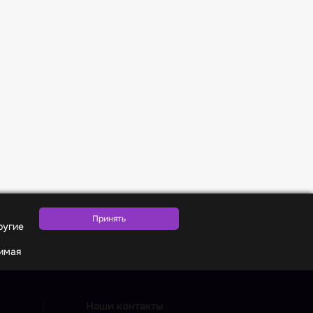
ругие
жимая
Наши контакты