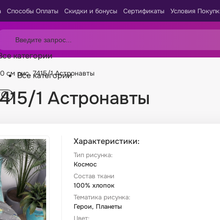
а
Способы Оплаты
Скидки и бонусы
Сертификаты
Условия Покупк
Все категории
50 см рис. 7415/1 Астронавты
Все категории
7415/1 Астронавты
Характеристики:
Тип рисунка:
Космос
Состав ткани
100% хлопок
Тематика рисунка:
Герои, Планеты
Цвет: