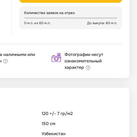
Количество заявок на отрез
0 м.п. из 60 м.п.
До выкупа: 60 м.п.
а наличными или
Фотографии несут
н
ознакомительный
характер
120 +/- 7 гр/м2
150 см
Узбекистан