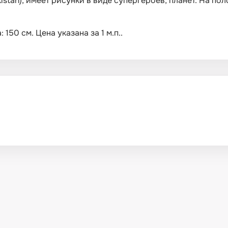
istan), имеет рисунки в виде супергероев, планет. На по
150 см. Цена указана за 1 м.п..