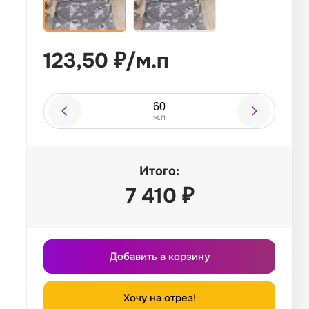
123,50
₽
/
м.п
м.п
Итого:
7 410
₽
Добавить в корзину
Хочу на отрез!