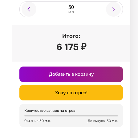
м.п
Итого:
6 175
₽
Добавить в корзину
Хочу на отрез!
Количество заявок на отрез
0 м.п. из 50 м.п.
До выкупа: 50 м.п.