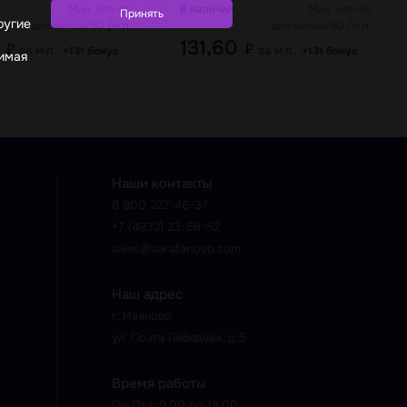
овый
Мин. кол-во
В наличии
Мин. кол-во
ругие
для заказа 50 /м.п.
для заказа 50 /м.п.
0
131,60
₽
₽
за м.п.
за м.п.
+131 бонус
+131 бонус
жимая
Наши контакты
8 800 222-46-37
+7 (4932) 23-58-52
sales@sarafanovo.com
Наш адрес
г. Иваново
ул. Поэта Лебедева, д.5
Время работы
Пн-Пт с 9.00 до 18.00