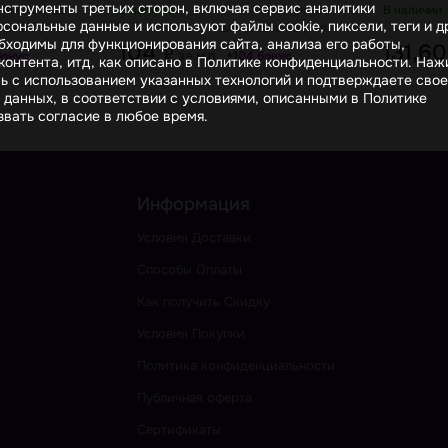
фисташк
инструменты третьих сторон, включая сервис аналитики
Мин. кол-во
В наличии
Мин. кол-во
В наличии
сональные данные и используют файлы cookie, пиксели, теги и д
аза 50 /м.п.
для заказа 50 /м.п.
бходимы для функционирования сайта, анализа его работы,
104
131,6
₽
за м.п.
бонус
+104 бонус
онтента, итд, как описано в Политике конфиденциальности. На
сь с использованием указанных технологий и подтверждаете свое
 данных, в соответствии с условиями, описанными в Политике
вать согласие в любое время.
Информация
Условия Доставки
Способы Оплаты
Как получить Скидку
Условия Покупки
Политика конфиденциальности
Публичная оферта
Сертификаты