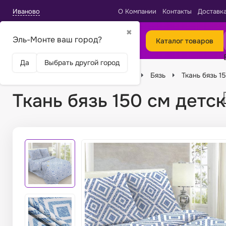
Иваново
О Компании
Контакты
Доставк
✖
Эль-Монте ваш город?
Каталог товаров
Да
Выбрать другой город
Главная
Ткани
Виды тканей
Бязь
Ткань бязь 1
Ткань бязь 150 см детс