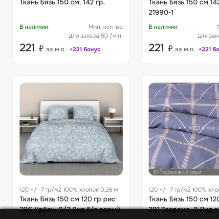
Ткань Бязь 150 см. 142 гр.
Ткань Бязь 150 см 14
21990-1
В наличии
Мин. кол-во
В наличии
для заказа 50 /м.п.
для зак
221
221
₽
₽
за м.п.
за м.п.
+221 бонус
+221 б
120 +/- 7 гр/м2 100% хлопок 0.26 м
120 +/- 7 гр/м2 100% хло
Ткань Бязь 150 см 120 гр рис
Ткань Бязь 150 см 12
396 Урбан, 9/3 Вид б/з серый
391 Теорема, 8 Вид 