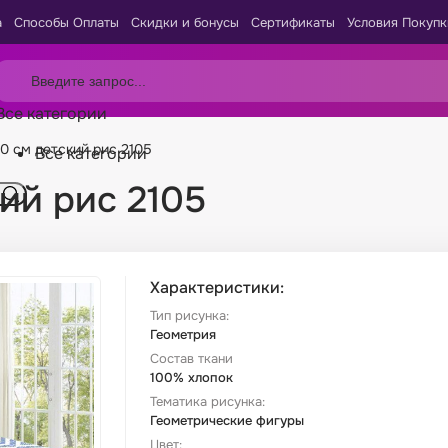
а
Способы Оплаты
Скидки и бонусы
Сертификаты
Условия Покупк
Все категории
50 см детский рис 2105
Все категории
кий рис 2105
Характеристики:
Тип рисунка:
Геометрия
Состав ткани
100% хлопок
Тематика рисунка:
Геометрические фигуры
Цвет: