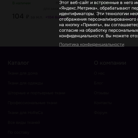
Этот веб-сайт и встроенные в него 
В наличии
Мин. кол-во
В наличии
«Яндекс.Метрика», обрабатывают пер
для заказа 50 /м.п.
для зак
идентификаторы. Эти технологии нео
104
104
₽
₽
за м.п.
за м.п.
+104 бонус
+104 
отображения персонализированного к
на кнопку «Принять», вы соглашаете
согласие на обработку персональных
конфиденциальности. Вы можете отоз
Политика конфиденциальности
Каталог
О компании
Ткани для дома
О нас
Ткани для одежды
Блог
Шторные и портьерные ткани
Отзывы
Профессиональные ткани
Контакты
Ткани для HoReCa
Форум
Все виды тканей
По составу