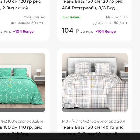
ь 150 см 120 гр рис
Ткань Бязь 150 см 120 гр рис
, 2 Вид синий
404 Таттерлайн, 3/3 Вид
фисташковый
Мин. кол-во
В наличии
Мин. кол-во
для заказа 50 /м.п.
для заказа 50 /м.п.
104
₽
а м.п.
за м.п.
+104 бонус
+104 бонус
гр/м2 100% хлопок 0.28 м
140 +/- 7 гр/м2 100% хлопок 0.26 м
ь 150 см 140 гр. рис
Ткань Бязь 150 см 140 гр рис
гоны, 3/3 Вид
тартан 9/3 вид б/з серый