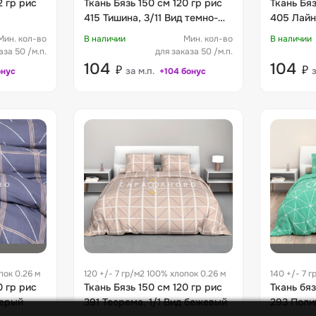
2 гр рис
Ткань Бязь 150 см 120 гр рис
Ткань Бяз
415 Тишина, 3/11 Вид темно-
405 Лайн
зеленый
Мин. кол-во
В наличии
Мин. кол-во
В наличии
аза 50 /м.п.
для заказа 50 /м.п.
104
104
₽
₽
за м.п.
з
онус
+104 бонус
пок 0.26 м
120 +/- 7 гр/м2 100% хлопок 0.26 м
140 +/- 7 
0 гр рис
Ткань Бязь 150 см 120 гр рис
Ткань бяз
серый
391 Теорема, 1/1 Вид бежевый
293 Поли