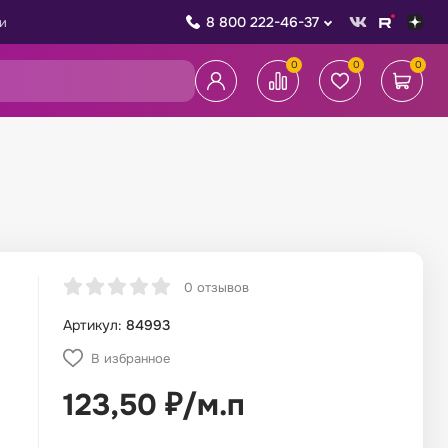
8 800 222-46-37
и
0
0
0
0 отзывов
Артикул:
84993
В избранное
123,50
₽
/
м.п