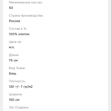
Минимальное кол-во:
50
Футер
Имитации материалов
Страна производства
Россия
Шелк Армани
Состав в %:
100% хлопок
Штапель
Цена за:
м.п.
Длина
75 см
Вид Ткани:
Бязь
Плотность:
120 +/- 7 гр/м2
Ширина:
150 см
Тип Отделки: