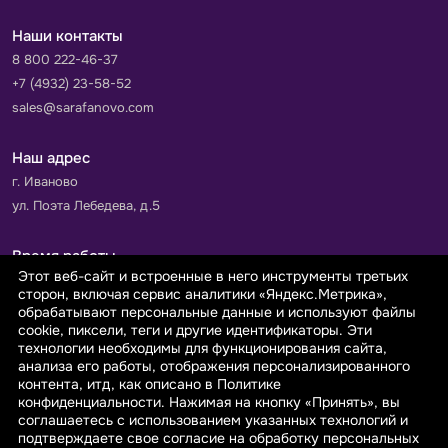
Наши контакты
8 800 222-46-37
+7 (4932) 23-58-52
sales@sarafanovo.com
Наш адрес
г. Иваново
ул. Поэта Лебедева, д.5
Время работы
Этот веб-сайт и встроенные в него инструменты третьих
Пн-Пт с 9.00 до 18.00
сторон, включая сервис аналитики «Яндекс.Метрика»,
Сб-Вс: выходной
обрабатывают персональные данные и используют файлы
cookie, пиксели, теги и другие идентификаторы. Эти
технологии необходимы для функционирования сайта,
Принимаем к оплате
анализа его работы, отображения персонализированного
контента, итд, как описано в Политике
конфиденциальности. Нажимая на кнопку «Принять», вы
соглашаетесь с использованием указанных технологий и
подтверждаете свое согласие на обработку персональных