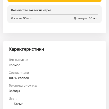
Количество заявок на отрез
Сатин
Тик
Зеленый
Детский
0 м.п. из 50 м.п.
До выкупа: 50 м.п.
Сатин Глосс
Тик наволочный
Синий
Праздничный
Сатин Жаккард
Тиси
Многоцветный
Еда
Характеристики
Сатин Страйп
ТиСи Твил
Город / архитектура
Тип рисунка:
Космос
Сатин Твил
Трикотаж
Морская тема
Состав ткани
100% хлопок
Сетка
Тюль
Космос
Тематика рисунка:
Звёзды
Ситец
Фланель
Техника / транспорт
Цвет:
Белый
Спанбонд
Флис
Этнический