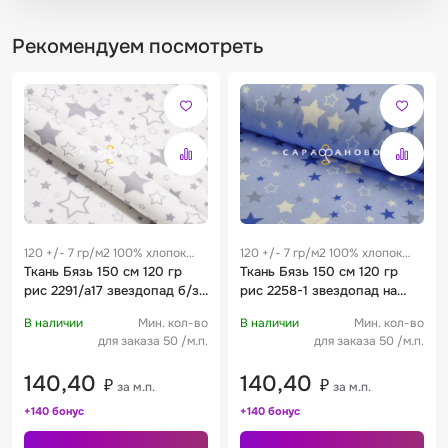
Рекомендуем посмотреть
120 +/- 7 гр/м2 100% хлопок
120 +/- 7 гр/м2 100% хлопок
0.28 м
Ткань Бязь 150 см 120 гр
0.28 м
Ткань Бязь 150 см 120 гр
рис 2291/а17 звездопад б/з
рис 2258-1 звездопад на
серый
голубом
В наличии
Мин. кол-во
В наличии
Мин. кол-во
для заказа 50 /м.п.
для заказа 50 /м.п.
140,40
140,40
₽
₽
за м.п.
за м.п.
+140 бонус
+140 бонус