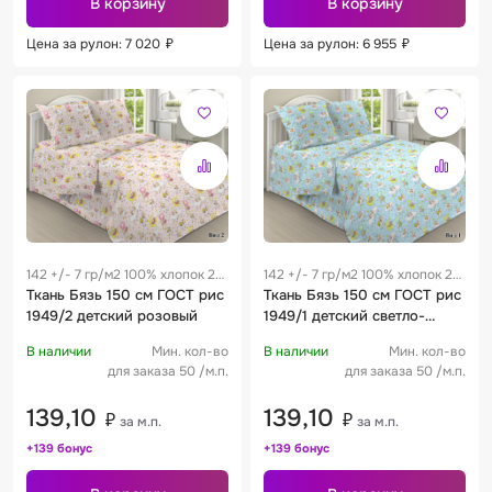
В корзину
В корзину
Цена за рулон: 7 020
₽
Цена за рулон: 6 955
₽
142 +/- 7 гр/м2 100% хлопок 28
142 +/- 7 гр/м2 100% хлопок 28
см
Ткань Бязь 150 см ГОСТ рис
см
Ткань Бязь 150 см ГОСТ рис
1949/2 детский розовый
1949/1 детский светло-
бирюзовый
В наличии
Мин. кол-во
В наличии
Мин. кол-во
для заказа 50 /м.п.
для заказа 50 /м.п.
139,10
139,10
₽
₽
за м.п.
за м.п.
+139 бонус
+139 бонус