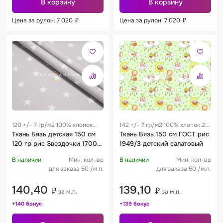
В корзину
В корзину
Цена за рулон: 7 020
₽
Цена за рулон: 7 020
₽
120 +/- 7 гр/м2 100% хлопок
142 +/- 7 гр/м2 100% хлопок 28
0.28 м
Ткань Бязь детская 150 см
см
Ткань Бязь 150 см ГОСТ рис
120 гр рис Звездочки 1700-
1949/3 детский салатовый
17
В наличии
Мин. кол-во
В наличии
Мин. кол-во
для заказа 50 /м.п.
для заказа 50 /м.п.
140,40
139,10
₽
₽
за м.п.
за м.п.
+140 бонус
+139 бонус