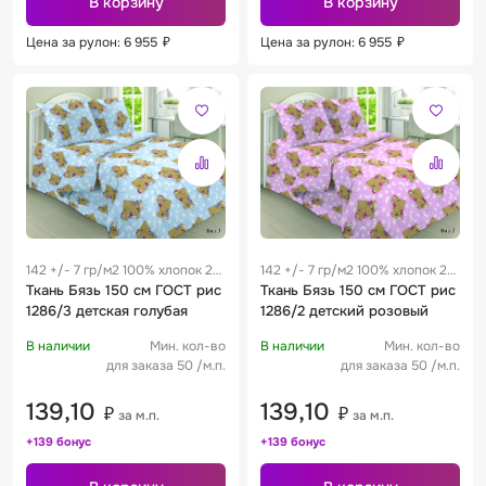
В корзину
В корзину
Цена за рулон: 6 955
₽
Цена за рулон: 6 955
₽
142 +/- 7 гр/м2 100% хлопок 28
142 +/- 7 гр/м2 100% хлопок 28
см
Ткань Бязь 150 см ГОСТ рис
см
Ткань Бязь 150 см ГОСТ рис
1286/3 детская голубая
1286/2 детский розовый
В наличии
Мин. кол-во
В наличии
Мин. кол-во
для заказа 50 /м.п.
для заказа 50 /м.п.
139,10
139,10
₽
₽
за м.п.
за м.п.
+139 бонус
+139 бонус