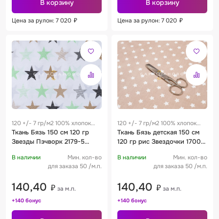
В корзину
В корзину
Цена за рулон: 7 020
₽
Цена за рулон: 7 020
₽
120 +/- 7 гр/м2 100% хлопок
120 +/- 7 гр/м2 100% хлопок
0.28 м
Ткань Бязь 150 см 120 гр
0.28 м
Ткань Бязь детская 150 см
Звезды Пэчворк 2179-5
120 гр рис Звездочки 1700-
бирюза
18
В наличии
Мин. кол-во
В наличии
Мин. кол-во
для заказа 50 /м.п.
для заказа 50 /м.п.
140,40
140,40
₽
₽
за м.п.
за м.п.
+140 бонус
+140 бонус