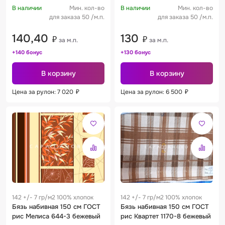
В наличии
Мин. кол-во
В наличии
Мин. кол-во
для заказа 50 /м.п.
для заказа 50 /м.п.
140,40
130
₽
₽
за м.п.
за м.п.
+140 бонус
+130 бонус
В корзину
В корзину
Цена за рулон: 7 020
₽
Цена за рулон: 6 500
₽
142 +/- 7 гр/м2 100% хлопок
142 +/- 7 гр/м2 100% хлопок
Бязь набивная 150 см ГОСТ
Бязь набивная 150 см ГОСТ
рис Мелиса 644-3 бежевый
рис Квартет 1170-8 бежевый