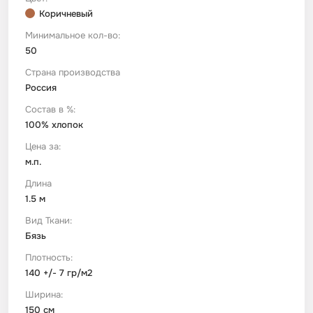
Коричневый
Футер
Имитации материалов
Минимальное кол-во:
50
Страна производства
Шелк Армани
Россия
Состав в %:
Штапель
100% хлопок
Цена за:
м.п.
Длина
1.5 м
Вид Ткани:
Бязь
Плотность:
140 +/- 7 гр/м2
Ширина:
150 см