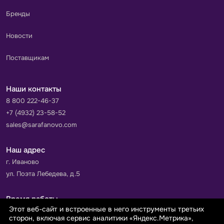
Бренды
Новости
Поставщикам
Наши контакты
8 800 222-46-37
+7 (4932) 23-58-52
sales@sarafanovo.com
Наш адрес
г. Иваново
ул. Поэта Лебедева, д.5
Время работы
Этот веб-сайт и встроенные в него инструменты третьих
Пн-Пт с 9.00 до 18.00
сторон, включая сервис аналитики «Яндекс.Метрика»,
Сб-Вс: выходной