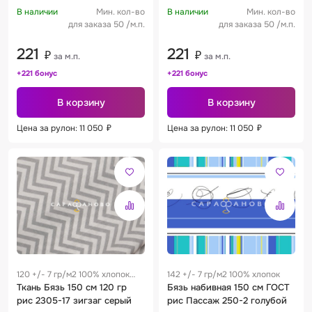
В наличии
Мин. кол-во
В наличии
Мин. кол-во
для заказа 50 /м.п.
для заказа 50 /м.п.
221
221
₽
₽
за м.п.
за м.п.
+221 бонус
+221 бонус
В корзину
В корзину
Цена за рулон: 11 050
₽
Цена за рулон: 11 050
₽
120 +/- 7 гр/м2 100% хлопок
142 +/- 7 гр/м2 100% хлопок
0.28 м
Ткань Бязь 150 см 120 гр
Бязь набивная 150 см ГОСТ
рис 2305-17 зигзаг серый
рис Пассаж 250-2 голубой