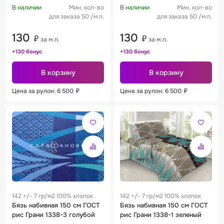
В наличии
Мин. кол-во
В наличии
Мин. кол-во
для заказа 50 /м.п.
для заказа 50 /м.п.
130
130
₽
₽
за м.п.
за м.п.
+130 бонус
+130 бонус
В корзину
В корзину
Цена за рулон: 6 500
₽
Цена за рулон: 6 500
₽
142 +/- 7 гр/м2 100% хлопок
142 +/- 7 гр/м2 100% хлопок
Бязь набивная 150 см ГОСТ
Бязь набивная 150 см ГОСТ
рис Грани 1338-3 голубой
рис Грани 1338-1 зеленый