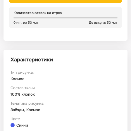
Сатин
Тик
Зеленый
Детский
Количество заявок на отрез
0 м.п. из 50 м.п.
До выкупа: 50 м.п.
Сатин Глосс
Тик наволочный
Синий
Праздничный
Сатин Жаккард
Тиси
Многоцветный
Еда
Характеристики
Сатин Страйп
ТиСи Твил
Город / архитектура
Тип рисунка:
Космос
Сатин Твил
Трикотаж
Морская тема
Состав ткани
100% хлопок
Сетка
Тюль
Космос
Тематика рисунка:
Звёзды, Космос
Ситец
Фланель
Техника / транспорт
Цвет:
Синий
Спанбонд
Флис
Этнический