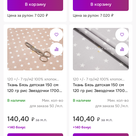
В корзину
В корзину
Цена за рулон: 7 020
₽
Цена за рулон: 7 020
₽
120 +/- 7 гр/м2 100% хлопок
120 +/- 7 гр/м2 100% хлопок
0.28 м
Ткань Бязь детская 150 см
0.28 м
Ткань Бязь детская 150 см
120 гр рис Звездочки 1700-
120 гр рис Звездочки 1700-
18
17
В наличии
Мин. кол-во
В наличии
Мин. кол-во
для заказа 50 /м.п.
для заказа 50 /м.п.
140,40
140,40
₽
₽
за м.п.
за м.п.
+140 бонус
+140 бонус