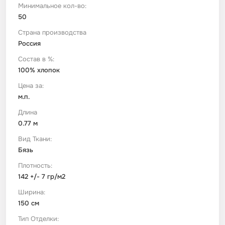
Минимальное кол-во:
50
Футер
Имитации материалов
Страна производства
Россия
Шелк Армани
Состав в %:
100% хлопок
Штапель
Цена за:
м.п.
Длина
0.77 м
Вид Ткани:
Бязь
Плотность:
142 +/- 7 гр/м2
Ширина:
150 см
Тип Отделки: