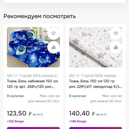
Рекомендуем посмотреть
120 +/- 7 гр/м2 100% хлопок 28
120 +/- 7 гр/м2 100% хлопок
см
Ткань Бязь набивная 150 см
0.28 м
Ткань Бязь 150 см 120 гр
120 гр арт. 26Вч/120 рис
рис 2291/а17 звездопад б/з
1716
серый
В наличии
Мин. кол-во
В наличии
Мин. кол-во
для заказа 50 /м.п.
для заказа 50 /м.п.
123,50
140,40
₽
₽
за м.п.
за м.п.
+123 бонус
+140 бонус