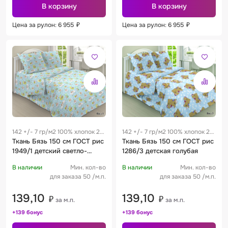
В корзину
В корзину
Цена за рулон: 6 955
₽
Цена за рулон: 6 955
₽
142 +/- 7 гр/м2 100% хлопок 28
142 +/- 7 гр/м2 100% хлопок 28
см
Ткань Бязь 150 см ГОСТ рис
см
Ткань Бязь 150 см ГОСТ рис
1949/1 детский светло-
1286/3 детская голубая
бирюзовый
В наличии
Мин. кол-во
В наличии
Мин. кол-во
для заказа 50 /м.п.
для заказа 50 /м.п.
139,10
139,10
₽
₽
за м.п.
за м.п.
+139 бонус
+139 бонус