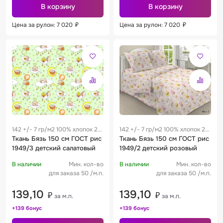
В корзину
В корзину
Цена за рулон: 7 020
₽
Цена за рулон: 7 020
₽
142 +/- 7 гр/м2 100% хлопок 28
142 +/- 7 гр/м2 100% хлопок 28
см
Ткань Бязь 150 см ГОСТ рис
см
Ткань Бязь 150 см ГОСТ рис
1949/3 детский салатовый
1949/2 детский розовый
В наличии
Мин. кол-во
В наличии
Мин. кол-во
для заказа 50 /м.п.
для заказа 50 /м.п.
139,10
139,10
₽
₽
за м.п.
за м.п.
+139 бонус
+139 бонус