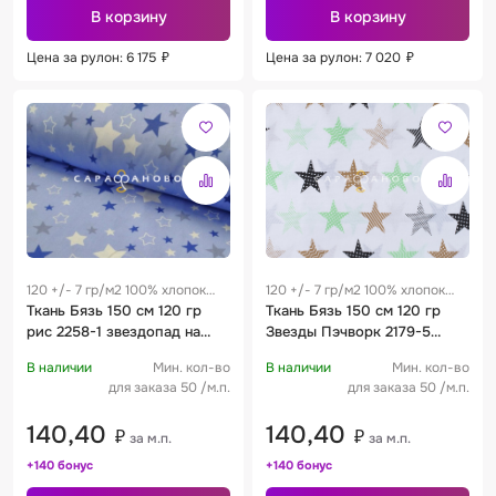
В корзину
В корзину
Цена за рулон: 6 175
₽
Цена за рулон: 7 020
₽
120 +/- 7 гр/м2 100% хлопок
120 +/- 7 гр/м2 100% хлопок
0.28 м
Ткань Бязь 150 см 120 гр
0.28 м
Ткань Бязь 150 см 120 гр
рис 2258-1 звездопад на
Звезды Пэчворк 2179-5
голубом
бирюза
В наличии
Мин. кол-во
В наличии
Мин. кол-во
для заказа 50 /м.п.
для заказа 50 /м.п.
140,40
140,40
₽
₽
за м.п.
за м.п.
+140 бонус
+140 бонус