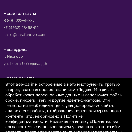
Наши контакты
8 800 222-46-37
+7 (4932) 23-58-52
sales@sarafanovo.com
Наш адрес
г. Иваново
ул. Поэта Лебедева, д.5
Время работы
Этот веб-сайт и встроенные в него инструменты третьих
Пн-Пт с 9.00 до 18.00
сторон, включая сервис аналитики «Яндекс.Метрика»,
Сб-Вс: выходной
обрабатывают персональные данные и используют файлы
cookie, пиксели, теги и другие идентификаторы. Эти
технологии необходимы для функционирования сайта,
Принимаем к оплате
анализа его работы, отображения персонализированного
контента, итд, как описано в Политике
конфиденциальности. Нажимая на кнопку «Принять», вы
соглашаетесь с использованием указанных технологий и