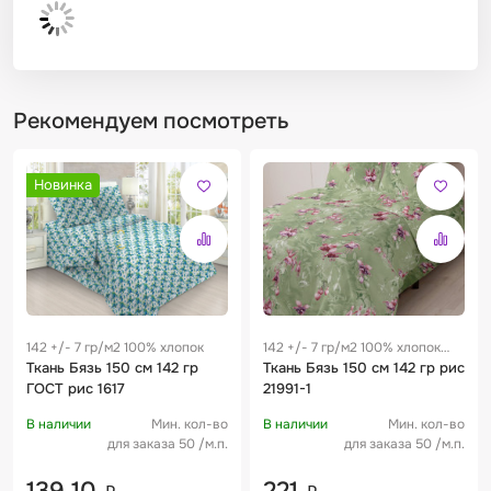
Рекомендуем посмотреть
Новинка
142 +/- 7 гр/м2 100% хлопок
142 +/- 7 гр/м2 100% хлопок
Ткань Бязь 150 см 142 гр
0.29 м
Ткань Бязь 150 см 142 гр рис
ГОСТ рис 1617
21991-1
В наличии
Мин. кол-во
В наличии
Мин. кол-во
для заказа 50 /м.п.
для заказа 50 /м.п.
139,10
221