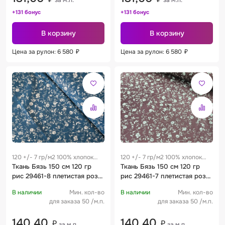
+131 бонус
+131 бонус
В корзину
В корзину
Цена за рулон: 6 580
₽
Цена за рулон: 6 580
₽
120 +/- 7 гр/м2 100% хлопок
120 +/- 7 гр/м2 100% хлопок
0.28 м
Ткань Бязь 150 см 120 гр
0.28 м
Ткань Бязь 150 см 120 гр
рис 29461-8 плетистая роза
рис 29461-7 плетистая роза
океанический
черника
В наличии
Мин. кол-во
В наличии
Мин. кол-во
для заказа 50 /м.п.
для заказа 50 /м.п.
140,40
140,40
₽
₽
за м.п.
за м.п.