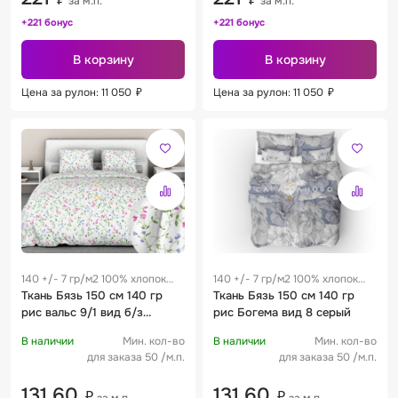
за м.п.
за м.п.
+221 бонус
+221 бонус
В корзину
В корзину
Цена за рулон: 11 050
₽
Цена за рулон: 11 050
₽
140 +/- 7 гр/м2 100% хлопок
140 +/- 7 гр/м2 100% хлопок
0.26 м
Ткань Бязь 150 см 140 гр
0.26 м
Ткань Бязь 150 см 140 гр
рис вальс 9/1 вид б/з
рис Богема вид 8 серый
голубой
В наличии
Мин. кол-во
В наличии
Мин. кол-во
для заказа 50 /м.п.
для заказа 50 /м.п.
131,60
131,60
₽
₽
за м.п.
за м.п.