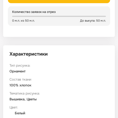
Сатин
Тик
Зеленый
Детский
Количество заявок на отрез
0 м.п. из 50 м.п.
До выкупа: 50 м.п.
Сатин Глосс
Тик наволочный
Синий
Праздничный
Сатин Жаккард
Тиси
Многоцветный
Еда
Характеристики
Сатин Страйп
ТиСи Твил
Город / архитектура
Тип рисунка:
Орнамент
Сатин Твил
Трикотаж
Морская тема
Состав ткани
100% хлопок
Сетка
Тюль
Космос
Тематика рисунка:
Вышивка, Цветы
Ситец
Фланель
Техника / транспорт
Цвет:
Белый
Спанбонд
Флис
Этнический