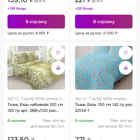
₽
₽
за м.п.
за м.п.
+139 бонус
+221 бонус
В корзину
В корзину
Цена за рулон: 6 955
₽
Цена за рулон: 11 050
₽
120 +/- 7 гр/м2 100% хлопок 28
142 +/- 7 гр/м2 100% хлопок
см
Ткань Бязь набивная 150 см
0.29 м
Ткань Бязь 150 см 142 гр рис
120 гр арт. 26Вч/120 рис
22134-1
1234
В наличии
Мин. кол-во
В наличии
Мин. кол-во
для заказа 50 /м.п.
для заказа 50 /м.п.
123,50
221