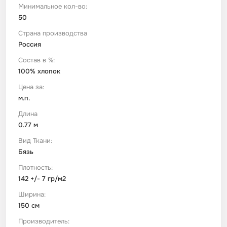
Минимальное кол-во:
50
Футер
Имитации материалов
Страна производства
Россия
Шелк Армани
Состав в %:
100% хлопок
Штапель
Цена за:
м.п.
Длина
0.77 м
Вид Ткани:
Бязь
Плотность:
142 +/- 7 гр/м2
Ширина:
150 см
Производитель: