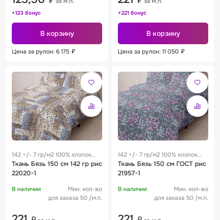
₽
₽
за м.п.
за м.п.
+123 бонус
+221 бонус
В корзину
В корзину
Цена за рулон: 6 175
₽
Цена за рулон: 11 050
₽
142 +/- 7 гр/м2 100% хлопок
142 +/- 7 гр/м2 100% хлопок
0.29 м
Ткань Бязь 150 см 142 гр рис
0.29 м
Ткань Бязь 150 см ГОСТ рис
22020-1
21957-1
В наличии
Мин. кол-во
В наличии
Мин. кол-во
для заказа 50 /м.п.
для заказа 50 /м.п.
221
221
₽
₽