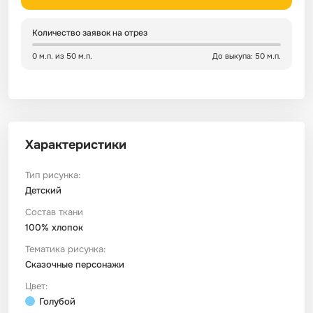
Сатин
Тик
Зеленый
Детский
Количество заявок на отрез
0 м.п. из 50 м.п.
До выкупа: 50 м.п.
Сатин Глосс
Тик наволочный
Синий
Праздничный
Сатин Жаккард
Тиси
Многоцветный
Еда
Характеристики
Сатин Страйп
ТиСи Твил
Город / архитектура
Тип рисунка:
Сатин Твил
Трикотаж
Морская тема
Детский
Состав ткани
100% хлопок
Сетка
Тюль
Космос
Тематика рисунка:
Сказочные персонажи
Ситец
Фланель
Техника / транспорт
Цвет:
Голубой
Спанбонд
Флис
Этнический