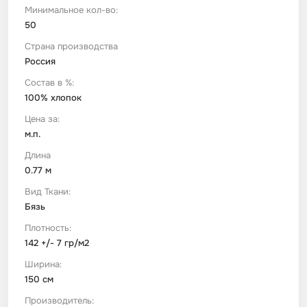
Минимальное кол-во:
50
Футер
Имитации материалов
Страна производства
Россия
Шелк Армани
Состав в %:
100% хлопок
Штапель
Цена за:
м.п.
Длина
0.77 м
Вид Ткани:
Бязь
Плотность:
142 +/- 7 гр/м2
Ширина:
150 см
Производитель: