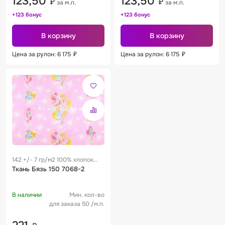
123,50
123,50
₽
₽
за м.п.
за м.п.
+123 бонус
+123 бонус
В корзину
В корзину
Цена за рулон: 6 175
₽
Цена за рулон: 6 175
₽
142 +/- 7 гр/м2 100% хлопок
0.29 м
Ткань Бязь 150 7068-2
В наличии
Мин. кол-во
для заказа 50 /м.п.