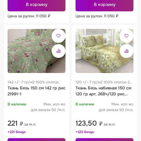
В корзину
В корзину
Цена за рулон: 11 050
₽
Цена за рулон: 11 050
₽
142 +/- 7 гр/м2 100% хлопок
120 +/- 7 гр/м2 100% хлопок 28
0.29 м
Ткань Бязь 150 см 142 гр рис
см
Ткань Бязь набивная 150 см
21991-1
120 гр арт. 26Вч/120 рис
1234
В наличии
Мин. кол-во
В наличии
Мин. кол-во
для заказа 50 /м.п.
для заказа 50 /м.п.
221
123,50
₽
₽
за м.п.
за м.п.
+221 бонус
+123 бонус