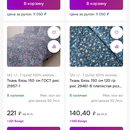
В корзину
В корзину
Цена за рулон: 11 050
₽
Цена за рулон: 11 050
₽
142 +/- 7 гр/м2 100% хлопок
120 +/- 7 гр/м2 100% хлопок
0.29 м
Ткань Бязь 150 см ГОСТ рис
0.28 м
Ткань Бязь 150 см 120 гр
21957-1
рис 29461-8 плетистая роза
океанический
В наличии
Мин. кол-во
В наличии
Мин. кол-во
для заказа 50 /м.п.
для заказа 50 /м.п.
221
140,40
₽
₽
за м.п.
за м.п.
+221 бонус
+140 бонус