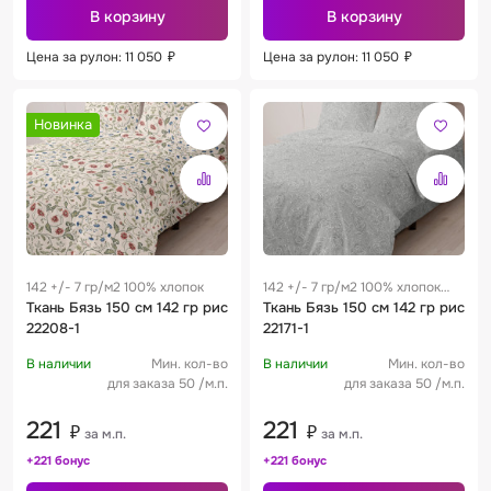
В корзину
В корзину
Цена за рулон: 11 050
₽
Цена за рулон: 11 050
₽
Новинка
142 +/- 7 гр/м2 100% хлопок
142 +/- 7 гр/м2 100% хлопок
Ткань Бязь 150 см 142 гр рис
0.29 м
Ткань Бязь 150 см 142 гр рис
22208-1
22171-1
В наличии
Мин. кол-во
В наличии
Мин. кол-во
для заказа 50 /м.п.
для заказа 50 /м.п.
221
221
₽
₽
за м.п.
за м.п.
+221 бонус
+221 бонус