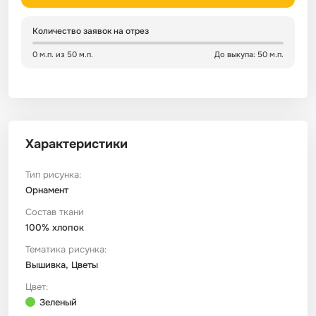
Сатин
Тик
Зеленый
Детский
Количество заявок на отрез
0 м.п. из 50 м.п.
До выкупа: 50 м.п.
Сатин Глосс
Тик наволочный
Синий
Праздничный
Сатин Жаккард
Тиси
Многоцветный
Еда
Характеристики
Сатин Страйп
ТиСи Твил
Город / архитектура
Тип рисунка:
Орнамент
Сатин Твил
Трикотаж
Морская тема
Состав ткани
100% хлопок
Сетка
Тюль
Космос
Тематика рисунка:
Вышивка, Цветы
Ситец
Фланель
Техника / транспорт
Цвет:
Зеленый
Спанбонд
Флис
Этнический