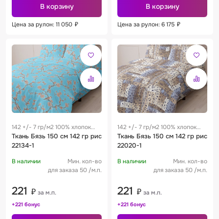
В корзину
В корзину
Цена за рулон: 11 050
₽
Цена за рулон: 6 175
₽
142 +/- 7 гр/м2 100% хлопок
142 +/- 7 гр/м2 100% хлопок
0.29 м
Ткань Бязь 150 см 142 гр рис
0.29 м
Ткань Бязь 150 см 142 гр рис
22134-1
22020-1
В наличии
Мин. кол-во
В наличии
Мин. кол-во
для заказа 50 /м.п.
для заказа 50 /м.п.
221
221
₽
₽
за м.п.
за м.п.
+221 бонус
+221 бонус