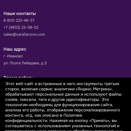
Наши контакты
8 800 222-46-37
+7 (4932) 23-58-52
sales@sarafanovo.com
Наш адрес
г. Иваново
ул. Поэта Лебедева, д.5
Время работы
Этот веб-сайт и встроенные в него инструменты третьих
Пн-Пт с 9.00 до 18.00
сторон, включая сервис аналитики «Яндекс.Метрика»,
Сб-Вс: выходной
обрабатывают персональные данные и используют файлы
cookie, пиксели, теги и другие идентификаторы. Эти
технологии необходимы для функционирования сайта,
Принимаем к оплате
анализа его работы, отображения персонализированного
контента, итд, как описано в Политике
конфиденциальности. Нажимая на кнопку «Принять», вы
соглашаетесь с использованием указанных технологий и