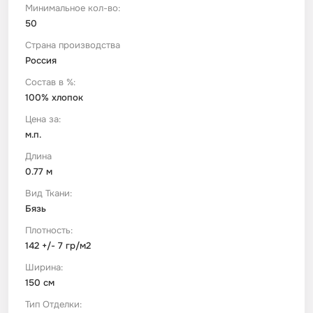
Минимальное кол-во:
50
Футер
Имитации материалов
Страна производства
Россия
Шелк Армани
Состав в %:
100% хлопок
Штапель
Цена за:
м.п.
Длина
0.77 м
Вид Ткани:
Бязь
Плотность:
142 +/- 7 гр/м2
Ширина:
150 см
Тип Отделки: