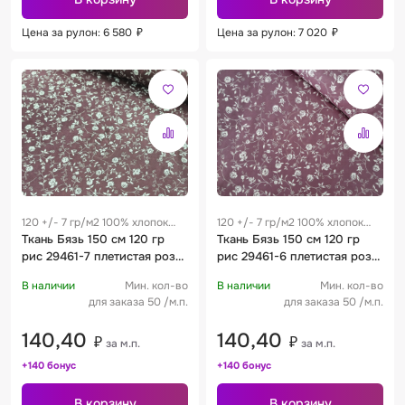
Цена за рулон: 6 580
₽
Цена за рулон: 7 020
₽
120 +/- 7 гр/м2 100% хлопок
120 +/- 7 гр/м2 100% хлопок
0.28 м
Ткань Бязь 150 см 120 гр
0.28 м
Ткань Бязь 150 см 120 гр
рис 29461-7 плетистая роза
рис 29461-6 плетистая роза
черника
сливовый
В наличии
Мин. кол-во
В наличии
Мин. кол-во
для заказа 50 /м.п.
для заказа 50 /м.п.
140,40
140,40
₽
₽
за м.п.
за м.п.
+140 бонус
+140 бонус
В корзину
В корзину