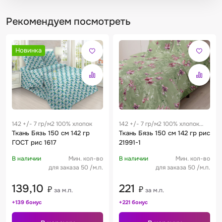
Рекомендуем посмотреть
Новинка
142 +/- 7 гр/м2 100% хлопок
142 +/- 7 гр/м2 100% хлопок
Ткань Бязь 150 см 142 гр
0.29 м
Ткань Бязь 150 см 142 гр рис
ГОСТ рис 1617
21991-1
В наличии
Мин. кол-во
В наличии
Мин. кол-во
для заказа 50 /м.п.
для заказа 50 /м.п.
139,10
221
₽
₽
за м.п.
за м.п.
+139 бонус
+221 бонус