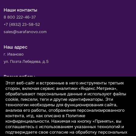
Наши контакты
8 800 222-46-37
+7 (4932) 23-58-52
sales@sarafanovo.com
Наш адрес
г. Иваново
ул. Поэта Лебедева, д.5
Время работы
Этот веб-сайт и встроенные в него инструменты третьих
Пн-Пт с 9.00 до 18.00
сторон, включая сервис аналитики «Яндекс.Метрика»,
Сб-Вс: выходной
обрабатывают персональные данные и используют файлы
cookie, пиксели, теги и другие идентификаторы. Эти
технологии необходимы для функционирования сайта,
Принимаем к оплате
анализа его работы, отображения персонализированного
контента, итд, как описано в Политике
конфиденциальности. Нажимая на кнопку «Принять», вы
соглашаетесь с использованием указанных технологий и
подтверждаете свое согласие на обработку персональных