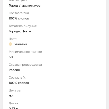
Тип рисунка:
Город / архитектура
Футер
Имитации материалов
Состав ткани
100% хлопок
Тематика рисунка:
Шелк Армани
Города, Цветы
Цвет:
Штапель
Бежевый
Минимальное кол-во:
50
Страна производства
Россия
Состав в %:
100% хлопок
Цена за:
м.п.
Длина
0.77 м