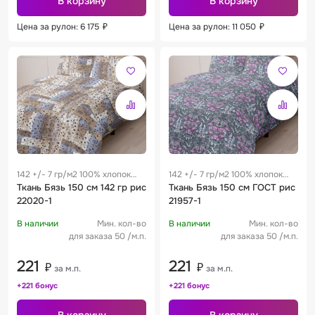
В корзину
В корзину
Цена за рулон: 6 175
₽
Цена за рулон: 11 050
₽
142 +/- 7 гр/м2 100% хлопок
142 +/- 7 гр/м2 100% хлопок
0.29 м
Ткань Бязь 150 см 142 гр рис
0.29 м
Ткань Бязь 150 см ГОСТ рис
22020-1
21957-1
В наличии
Мин. кол-во
В наличии
Мин. кол-во
для заказа 50 /м.п.
для заказа 50 /м.п.
221
221
₽
₽
за м.п.
за м.п.
+221 бонус
+221 бонус