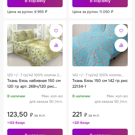
В корзину
В корзину
Цена за рулон: 6 955
₽
Цена за рулон: 11 050
₽
120 +/- 7 гр/м2 100% хлопок 28
142 +/- 7 гр/м2 100% хлопок
см
Ткань Бязь набивная 150 см
0.29 м
Ткань Бязь 150 см 142 гр рис
120 гр арт. 26Вч/120 рис
22134-1
1234
В наличии
Мин. кол-во
В наличии
Мин. кол-во
для заказа 50 /м.п.
для заказа 50 /м.п.
123,50
221
₽
₽
за м.п.
за м.п.
+123 бонус
+221 бонус