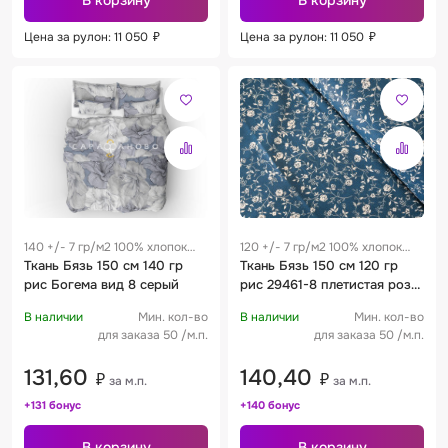
В корзину
В корзину
Цена за рулон: 11 050
₽
Цена за рулон: 11 050
₽
140 +/- 7 гр/м2 100% хлопок
120 +/- 7 гр/м2 100% хлопок
0.26 м
Ткань Бязь 150 см 140 гр
0.28 м
Ткань Бязь 150 см 120 гр
рис Богема вид 8 серый
рис 29461-8 плетистая роза
океанический
В наличии
Мин. кол-во
В наличии
Мин. кол-во
для заказа 50 /м.п.
для заказа 50 /м.п.
131,60
140,40
₽
₽
за м.п.
за м.п.
+131 бонус
+140 бонус
В корзину
В корзину