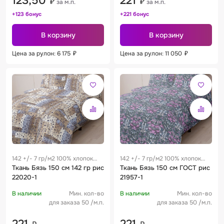
123,50
221
₽
₽
за м.п.
за м.п.
+123 бонус
+221 бонус
В корзину
В корзину
Цена за рулон: 6 175
₽
Цена за рулон: 11 050
₽
142 +/- 7 гр/м2 100% хлопок
142 +/- 7 гр/м2 100% хлопок
0.29 м
Ткань Бязь 150 см 142 гр рис
0.29 м
Ткань Бязь 150 см ГОСТ рис
22020-1
21957-1
В наличии
Мин. кол-во
В наличии
Мин. кол-во
для заказа 50 /м.п.
для заказа 50 /м.п.