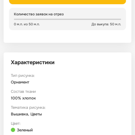
Сатин
Тик
Зеленый
Детский
Количество заявок на отрез
0 м.п. из 50 м.п.
До выкупа: 50 м.п.
Сатин Глосс
Тик наволочный
Синий
Праздничный
Сатин Жаккард
Тиси
Многоцветный
Еда
Характеристики
Сатин Страйп
ТиСи Твил
Город / архитектура
Тип рисунка:
Сатин Твил
Трикотаж
Морская тема
Орнамент
Состав ткани
100% хлопок
Сетка
Тюль
Космос
Тематика рисунка:
Вышивка, Цветы
Ситец
Фланель
Техника / транспорт
Цвет:
Зеленый
Спанбонд
Флис
Этнический