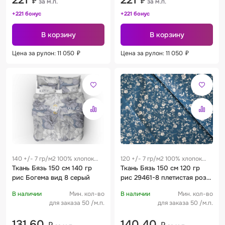
221
221
₽
₽
за м.п.
за м.п.
+221 бонус
+221 бонус
В корзину
В корзину
Цена за рулон: 11 050
₽
Цена за рулон: 11 050
₽
140 +/- 7 гр/м2 100% хлопок
120 +/- 7 гр/м2 100% хлопок
0.26 м
Ткань Бязь 150 см 140 гр
0.28 м
Ткань Бязь 150 см 120 гр
рис Богема вид 8 серый
рис 29461-8 плетистая роза
океанический
В наличии
Мин. кол-во
В наличии
Мин. кол-во
для заказа 50 /м.п.
для заказа 50 /м.п.
131,60
140,40