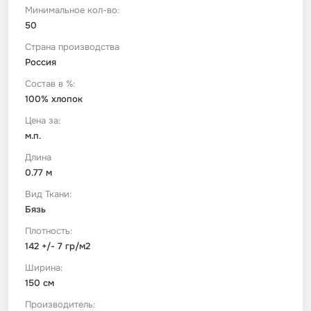
Минимальное кол-во:
50
Футер
Имитации материалов
Страна производства
Россия
Шелк Армани
Состав в %:
100% хлопок
Штапель
Цена за:
м.п.
Длина
0.77 м
Вид Ткани:
Бязь
Плотность:
142 +/- 7 гр/м2
Ширина:
150 см
Производитель: