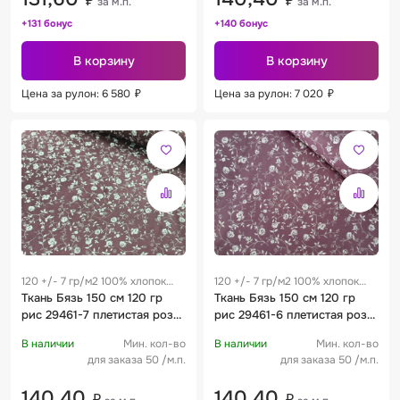
₽
₽
за м.п.
за м.п.
+131 бонус
+140 бонус
В корзину
В корзину
Цена за рулон: 6 580
₽
Цена за рулон: 7 020
₽
120 +/- 7 гр/м2 100% хлопок
120 +/- 7 гр/м2 100% хлопок
0.28 м
Ткань Бязь 150 см 120 гр
0.28 м
Ткань Бязь 150 см 120 гр
рис 29461-7 плетистая роза
рис 29461-6 плетистая роза
черника
сливовый
В наличии
Мин. кол-во
В наличии
Мин. кол-во
для заказа 50 /м.п.
для заказа 50 /м.п.
140,40
140,40
₽
₽