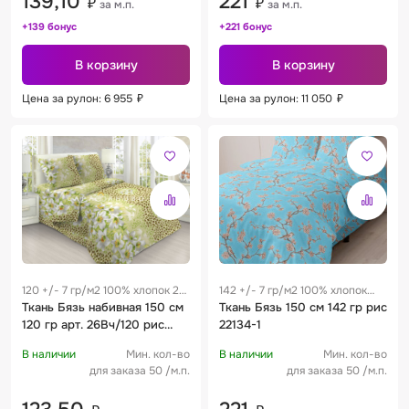
139,10
221
₽
₽
за м.п.
за м.п.
+139 бонус
+221 бонус
В корзину
В корзину
Цена за рулон: 6 955
₽
Цена за рулон: 11 050
₽
120 +/- 7 гр/м2 100% хлопок 28
142 +/- 7 гр/м2 100% хлопок
см
Ткань Бязь набивная 150 см
0.29 м
Ткань Бязь 150 см 142 гр рис
120 гр арт. 26Вч/120 рис
22134-1
1234
В наличии
Мин. кол-во
В наличии
Мин. кол-во
для заказа 50 /м.п.
для заказа 50 /м.п.