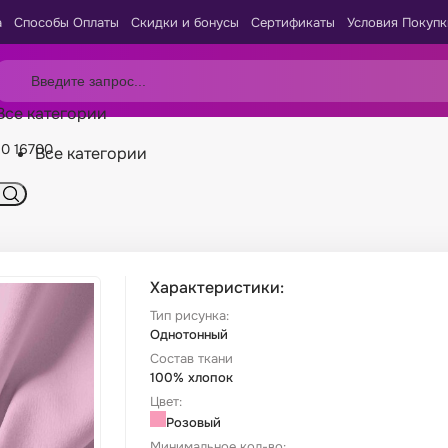
а
Способы Оплаты
Скидки и бонусы
Сертификаты
Условия Покупк
Все категории
50 16700
Все категории
Характеристики:
Тип рисунка:
Однотонный
Состав ткани
100% хлопок
Цвет:
Розовый
Минимальное кол-во: