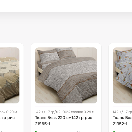
пок 0.29 м
142 +/- 7 гр/м2 100% хлопок 0.29 м
142 +/- 7 г
 гр рис
Ткань Бязь 220 см142 гр рис
Ткань Бяз
21965-1
21352-1