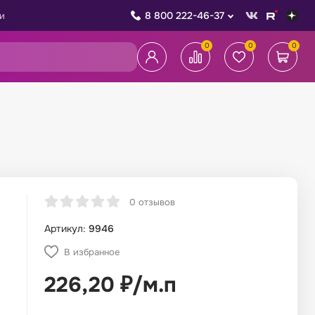
8 800 222-46-37
и
0
0
0
0 отзывов
Артикул:
9946
В избранное
226,20
₽
/
м.п