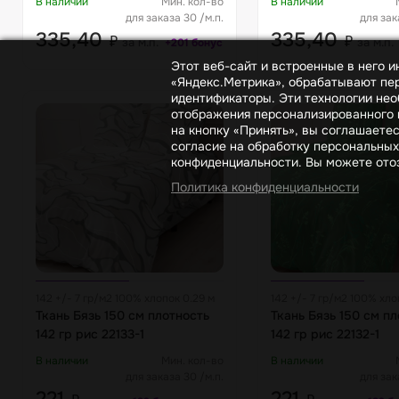
В наличии
Мин. кол-во
В наличии
для заказа 30 /м.п.
для зак
335,40
335,40
₽
₽
за м.п.
за м.п.
+201 бонус
Этот веб-сайт и встроенные в него 
«Яндекс.Метрика», обрабатывают пер
идентификаторы. Эти технологии нео
отображения персонализированного к
на кнопку «Принять», вы соглашаете
согласие на обработку персональных
конфиденциальности. Вы можете отоз
Политика конфиденциальности
142 +/- 7 гр/м2 100% хлопок 0.29 м
142 +/- 7 гр/м2 100% хло
Ткань Бязь 150 см плотность
Ткань Бязь 150 см п
142 гр рис 22133-1
142 гр рис 22132-1
В наличии
Мин. кол-во
В наличии
для заказа 30 /м.п.
для зак