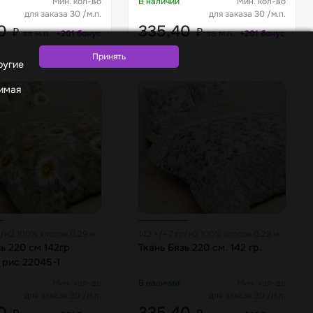
Мин. кол-во
В наличии
Мин. кол-во
для заказа 30 /м.п.
для заказа 30 /м.п.
40
335,40
₽
₽
за м.п.
за м.п.
+201 бонус
+201 бонус
ругие
жимая
р/м2 100% хлопок 0.29 м
142 +/- 7 гр/м2 100% хлопок 0.29 м
ь 220 см 142гр
Ткань Бязь 220 см. 142 гр.
 рис 22045-1
Мин. кол-во
В наличии
Мин. кол-во
для заказа 30 /м.п.
для заказа 30 /м.п.