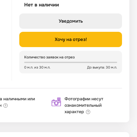
Нет в наличии
Уведомить
Хочу на отрез!
Количество заявок на отрез
0 м.п. из 30 м.п.
До выкупа: 30 м.п.
а наличными или
Фотографии несут
н
ознакомительный
характер