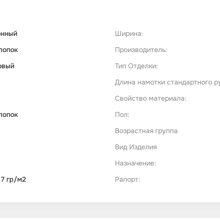
онный
Ширина:
лопок
Производитель:
овый
Тип Отделки:
Длина намотки стандартного р
Свойство материала:
лопок
Пол:
Возрастная группа
Вид Изделия
Назначение:
 7 гр/м2
Рапорт: