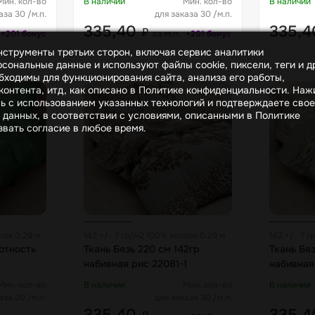
Мин. кол-во
В наличии
Мин. кол-во
В наличии
аза 30 /м.п.
для заказа 30 /м.п.
335,40
335,
₽
за м.п.
+201 бонус
+201 бонус
инструменты третьих сторон, включая сервис аналитики
сональные данные и используют файлы cookie, пиксели, теги и д
бходимы для функционирования сайта, анализа его работы,
онтента, итд, как описано в Политике конфиденциальности. На
сь с использованием указанных технологий и подтверждаете свое
 данных, в соответствии с условиями, описанными в Политике
вать согласие в любое время.
пок 0.29 м
142 +/- 7 гр/м2 100% хлопок 0.29 м
142 +/- 7 г
лотность
Ткань Бязь 220 см 142гр
Ткань Бяз
набивная рис 22081-1
набивная
Мин. кол-во
В наличии
Мин. кол-во
В наличии
аза 30 /м.п.
для заказа 30 /м.п.