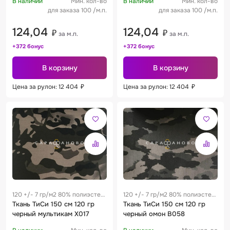
В наличии
Мин. кол-во
В наличии
Мин. кол-во
для заказа 100 /м.п.
для заказа 100 /м.п.
124,04
124,04
₽
₽
за м.п.
за м.п.
+372 бонус
+372 бонус
В корзину
В корзину
Цена за рулон: 12 404
₽
Цена за рулон: 12 404
₽
120 +/- 7 гр/м2 80% полиэстер
120 +/- 7 гр/м2 80% полиэстер
/ 20% хлопок 0.25 м
Ткань ТиСи 150 см 120 гр
/ 20% хлопок 0.25 м
Ткань ТиСи 150 см 120 гр
черный мультикам Х017
черный омон В058