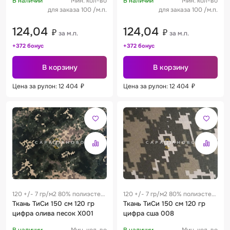
В наличии
Мин. кол-во
В наличии
Мин. кол-во
для заказа 100 /м.п.
для заказа 100 /м.п.
124,04
124,04
₽
₽
за м.п.
за м.п.
+372 бонус
+372 бонус
В корзину
В корзину
Цена за рулон: 12 404
₽
Цена за рулон: 12 404
₽
120 +/- 7 гр/м2 80% полиэстер
120 +/- 7 гр/м2 80% полиэстер
/ 20% хлопок 0.25 м
Ткань ТиСи 150 см 120 гр
/ 20% хлопок 0.25 м
Ткань ТиСи 150 см 120 гр
цифра олива песок Х001
цифра сша 008