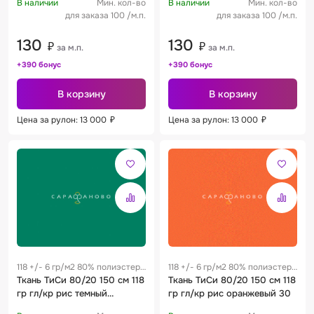
В наличии
Мин. кол-во
В наличии
Мин. кол-во
для заказа 100 /м.п.
для заказа 100 /м.п.
130
130
₽
₽
за м.п.
за м.п.
+390 бонус
+390 бонус
В корзину
В корзину
Цена за рулон: 13 000
₽
Цена за рулон: 13 000
₽
118 +/- 6 гр/м2 80% полиэстер
118 +/- 6 гр/м2 80% полиэстер
/ 20% хлопок 0.17 м
Ткань ТиСи 80/20 150 см 118
/ 20% хлопок 0.17 м
Ткань ТиСи 80/20 150 см 118
гр гл/кр рис темный
гр гл/кр рис оранжевый 30
изумруд 248