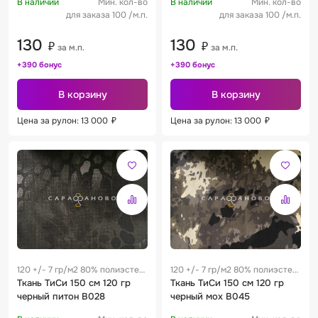
В наличии
Мин. кол-во
В наличии
Мин. кол-во
для заказа 100 /м.п.
для заказа 100 /м.п.
130
130
₽
₽
за м.п.
за м.п.
+390 бонус
+390 бонус
В корзину
В корзину
Цена за рулон: 13 000
₽
Цена за рулон: 13 000
₽
120 +/- 7 гр/м2 80% полиэстер
120 +/- 7 гр/м2 80% полиэстер
/ 20% хлопок 0.25 м
Ткань ТиСи 150 см 120 гр
/ 20% хлопок 0.25 м
Ткань ТиСи 150 см 120 гр
черный питон В028
черный мох В045