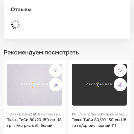
Отзывы
Рекомендуем посмотреть
118 +/- 6 гр/м2 80% полиэстер
118 +/- 6 гр/м2 80% полиэстер
/ 20% хлопок 0.17 м
Ткань ТиСи 80/20 150 см 118
/ 20% хлопок 0.17 м
Ткань ТиСи 80/20 150 см 118
гр гл/кр рис отб. белый
гр гл/кр рис черный 111