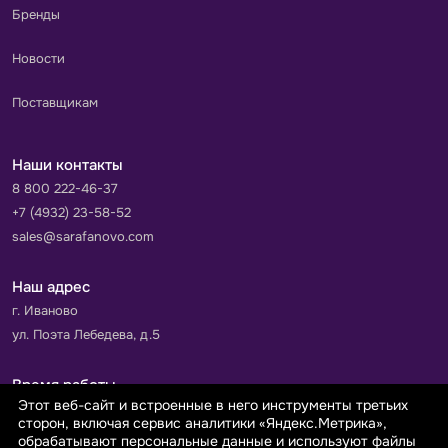
Бренды
Новости
Поставщикам
Наши контакты
8 800 222-46-37
+7 (4932) 23-58-52
sales@sarafanovo.com
Наш адрес
г. Иваново
ул. Поэта Лебедева, д.5
Время работы
Этот веб-сайт и встроенные в него инструменты третьих
Пн-Пт с 9.00 до 18.00
сторон, включая сервис аналитики «Яндекс.Метрика»,
Сб-Вс: выходной
обрабатывают персональные данные и используют файлы