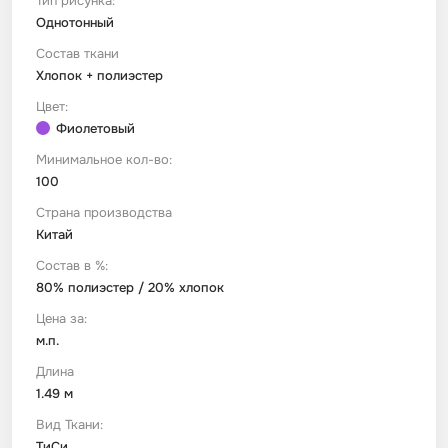
Тип рисунка:
Однотонный
Футер
Имитации материалов
Состав ткани
Хлопок + полиэстер
Цвет:
Шелк Армани
Фиолетовый
Минимальное кол-во:
Штапель
100
Страна производства
Китай
Состав в %:
80% полиэстер / 20% хлопок
Цена за:
м.п.
Длина
1.49 м
Вид Ткани:
ТиСи