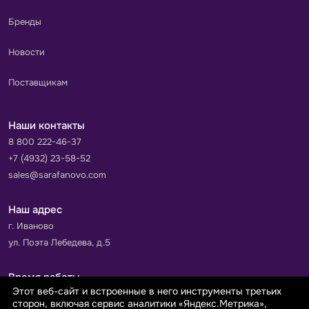
Бренды
Новости
Поставщикам
Наши контакты
8 800 222-46-37
+7 (4932) 23-58-52
sales@sarafanovo.com
Наш адрес
г. Иваново
ул. Поэта Лебедева, д.5
Время работы
Этот веб-сайт и встроенные в него инструменты третьих
Пн-Пт с 9.00 до 18.00
сторон, включая сервис аналитики «Яндекс.Метрика»,