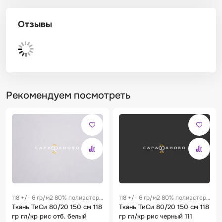
Отзывы
Рекомендуем посмотреть
118 +/- 6 гр/м2 80% полиэстер
118 +/- 6 гр/м2 80% полиэстер
/ 20% хлопок 0.17 м
Ткань ТиСи 80/20 150 см 118
/ 20% хлопок 0.17 м
Ткань ТиСи 80/20 150 см 118
гр гл/кр рис отб. белый
гр гл/кр рис черный 111