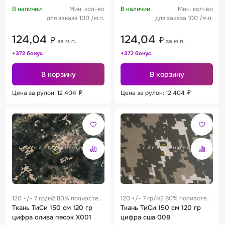
В наличии
Мин. кол-во
В наличии
Мин. кол-во
для заказа 100 /м.п.
для заказа 100 /м.п.
124,04
124,04
₽
₽
за м.п.
за м.п.
+372 бонус
+372 бонус
В корзину
В корзину
Цена за рулон: 12 404
₽
Цена за рулон: 12 404
₽
120 +/- 7 гр/м2 80% полиэстер
120 +/- 7 гр/м2 80% полиэстер
/ 20% хлопок 0.25 м
Ткань ТиСи 150 см 120 гр
/ 20% хлопок 0.25 м
Ткань ТиСи 150 см 120 гр
цифра олива песок Х001
цифра сша 008