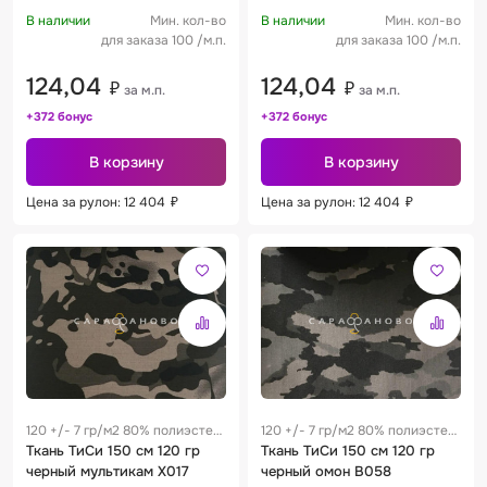
В наличии
Мин. кол-во
В наличии
Мин. кол-во
для заказа 100 /м.п.
для заказа 100 /м.п.
124,04
124,04
₽
₽
за м.п.
за м.п.
+372 бонус
+372 бонус
В корзину
В корзину
Цена за рулон: 12 404
₽
Цена за рулон: 12 404
₽
120 +/- 7 гр/м2 80% полиэстер
120 +/- 7 гр/м2 80% полиэстер
/ 20% хлопок 0.25 м
Ткань ТиСи 150 см 120 гр
/ 20% хлопок 0.25 м
Ткань ТиСи 150 см 120 гр
черный мультикам Х017
черный омон В058