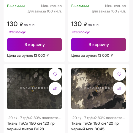
изумруд 248
В наличии
Мин. кол-во
В наличии
Мин. кол-во
для заказа 100 /м.п.
для заказа 100 /м.п.
130
130
₽
₽
за м.п.
за м.п.
+390 бонус
+390 бонус
В корзину
В корзину
Цена за рулон: 13 000
₽
Цена за рулон: 13 000
₽
120 +/- 7 гр/м2 80% полиэстер
120 +/- 7 гр/м2 80% полиэстер
/ 20% хлопок 0.25 м
Ткань ТиСи 150 см 120 гр
/ 20% хлопок 0.25 м
Ткань ТиСи 150 см 120 гр
черный питон В028
черный мох В045