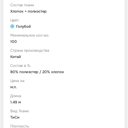
Состав ткани
Хлопок + полиэстер
Футер
Имитации материалов
Цвет:
Голубой
Шелк Армани
Минимальное кол-во:
100
Штапель
Страна производства
Китай
Состав в %:
80% полиэстер / 20% хлопок
Цена за:
м.п.
Длина
1.49 м
Вид Ткани:
ТиСи
Плотность: