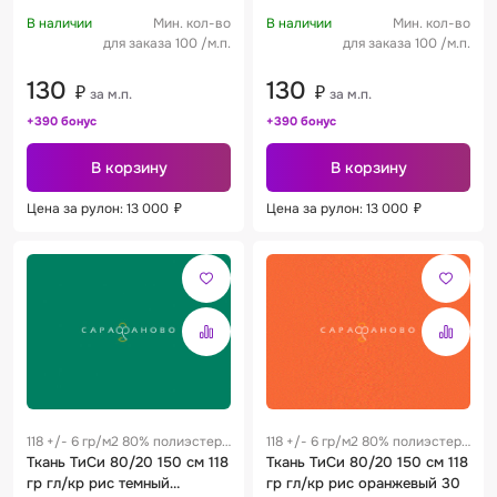
В наличии
Мин. кол-во
В наличии
Мин. кол-во
для заказа 100 /м.п.
для заказа 100 /м.п.
130
130
₽
₽
за м.п.
за м.п.
+390 бонус
+390 бонус
В корзину
В корзину
Цена за рулон: 13 000
₽
Цена за рулон: 13 000
₽
118 +/- 6 гр/м2 80% полиэстер
118 +/- 6 гр/м2 80% полиэстер
/ 20% хлопок 0.17 м
Ткань ТиСи 80/20 150 см 118
/ 20% хлопок 0.17 м
Ткань ТиСи 80/20 150 см 118
гр гл/кр рис темный
гр гл/кр рис оранжевый 30