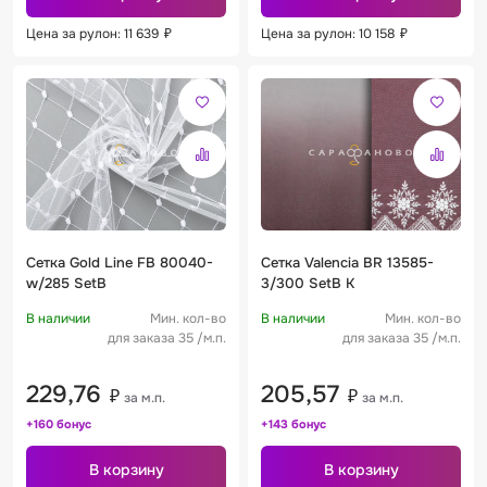
Цена за рулон: 11 639
₽
Цена за рулон: 10 158
₽
Сетка Gold Line FB 80040-
Сетка Valencia BR 13585-
w/285 SetB
3/300 SetB K
В наличии
Мин. кол-во
В наличии
Мин. кол-во
для заказа 35 /м.п.
для заказа 35 /м.п.
229,76
205,57
₽
₽
за м.п.
за м.п.
+160 бонус
+143 бонус
В корзину
В корзину