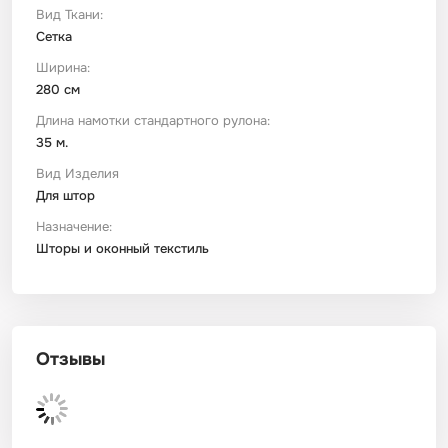
Вид Ткани:
Сетка
Футер
Имитации материалов
Ширина:
280 см
Шелк Армани
Длина намотки стандартного рулона:
35 м.
Штапель
Вид Изделия
Для штор
Назначение:
Шторы и оконный текстиль
Отзывы