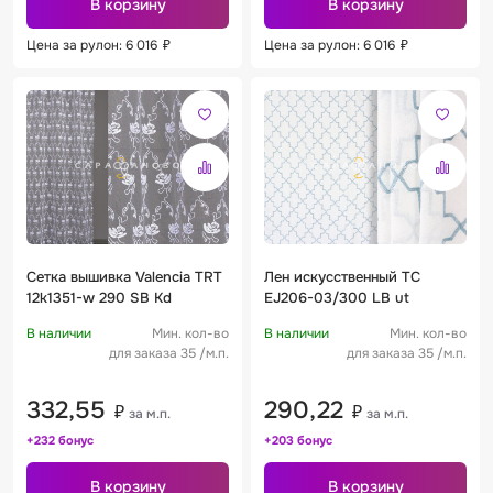
В корзину
В корзину
Цена за рулон: 6 016
₽
Цена за рулон: 6 016
₽
Сетка вышивка Valencia TRT
Лен искусственный TC
12k1351-w 290 SB Kd
EJ206-03/300 LB ut
В наличии
Мин. кол-во
В наличии
Мин. кол-во
для заказа 35 /м.п.
для заказа 35 /м.п.
332,55
290,22
₽
₽
за м.п.
за м.п.
+232 бонус
+203 бонус
В корзину
В корзину