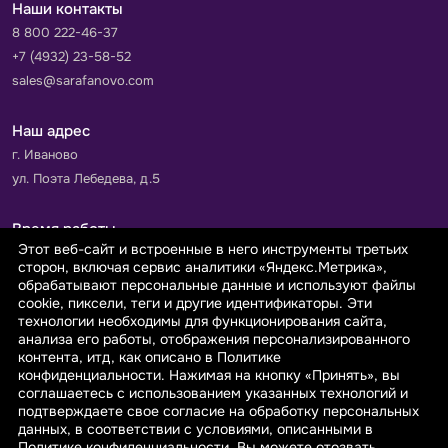
Наши контакты
8 800 222-46-37
+7 (4932) 23-58-52
sales@sarafanovo.com
Наш адрес
г. Иваново
ул. Поэта Лебедева, д.5
Время работы
Этот веб-сайт и встроенные в него инструменты третьих
Пн-Пт с 9.00 до 18.00
сторон, включая сервис аналитики «Яндекс.Метрика»,
Сб-Вс: выходной
обрабатывают персональные данные и используют файлы
cookie, пиксели, теги и другие идентификаторы. Эти
технологии необходимы для функционирования сайта,
Принимаем к оплате
анализа его работы, отображения персонализированного
контента, итд, как описано в Политике
конфиденциальности. Нажимая на кнопку «Принять», вы
соглашаетесь с использованием указанных технологий и
подтверждаете свое согласие на обработку персональных
данных, в соответствии с условиями, описанными в
© 2026 sarafanovo.com - Интернет-магазин "САРАФАНОВО"
Политике конфиденциальности. Вы можете отозвать