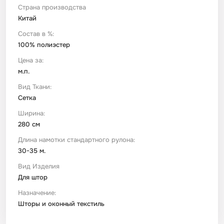
Страна производства
Китай
Футер
Имитации материалов
Состав в %:
100% полиэстер
Шелк Армани
Цена за:
м.п.
Штапель
Вид Ткани:
Сетка
Ширина:
280 см
Длина намотки стандартного рулона:
30-35 м.
Вид Изделия
Для штор
Назначение:
Шторы и оконный текстиль