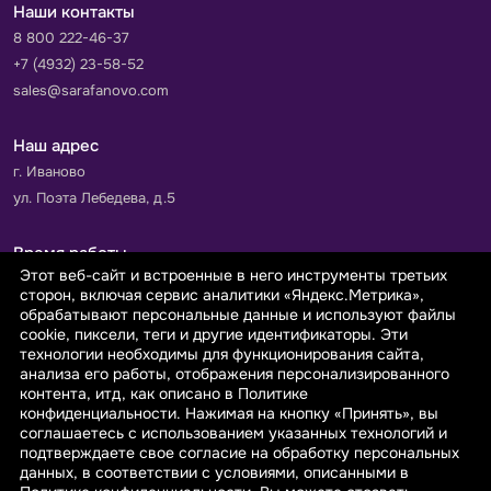
Наши контакты
8 800 222-46-37
+7 (4932) 23-58-52
sales@sarafanovo.com
Наш адрес
г. Иваново
ул. Поэта Лебедева, д.5
Время работы
Этот веб-сайт и встроенные в него инструменты третьих
Пн-Пт с 9.00 до 18.00
сторон, включая сервис аналитики «Яндекс.Метрика»,
Сб-Вс: выходной
обрабатывают персональные данные и используют файлы
cookie, пиксели, теги и другие идентификаторы. Эти
технологии необходимы для функционирования сайта,
Принимаем к оплате
анализа его работы, отображения персонализированного
контента, итд, как описано в Политике
конфиденциальности. Нажимая на кнопку «Принять», вы
соглашаетесь с использованием указанных технологий и
подтверждаете свое согласие на обработку персональных
данных, в соответствии с условиями, описанными в
© 2026 sarafanovo.com - Интернет-магазин "САРАФАНОВО"