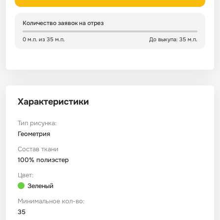
Сатин
Тик
Зеленый
Детский
Количество заявок на отрез
0 м.п. из 35 м.п.
До выкупа: 35 м.п.
Сатин Глосс
Тик наволочный
Синий
Праздничный
Сатин Жаккард
Тиси
Многоцветный
Еда
Характеристики
Сатин Страйп
ТиСи Твил
Город / архитектура
Тип рисунка:
Сатин Твил
Трикотаж
Морская тема
Геометрия
Состав ткани
100% полиэстер
Сетка
Тюль
Космос
Цвет:
Зеленый
Ситец
Фланель
Техника / транспорт
Минимальное кол-во:
35
Спанбонд
Флис
Этнический