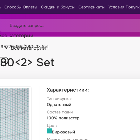
а
Способы Оплаты
Скидки и бонусы
Сертификаты
Условия Покупк
Все категории
 95726-155/280<2> Set
Все категории
280<2> Set
Характеристики:
Тип рисунка:
Однотонный
Состав ткани
100% полиэстер
Цвет:
Бирюзовый
Минимальное кол-во: