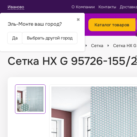
Иваново
О Компании
Контакты
Доставк
✖
Эль-Монте ваш город?
Каталог товаров
Да
Выбрать другой город
Главная
Ткани
Виды тканей
Сетка
Сетка HX G
Сетка HX G 95726-155/