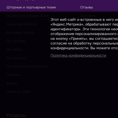
Шторные и портьерные ткани
Отзывы
Профессиональные ткани
Контакты
Этот веб-сайт и встроенные в него 
«Яндекс.Метрика», обрабатывают пер
Ткани для HoReCa
Форум
идентификаторы. Эти технологии нео
Все виды тканей
отображения персонализированного к
на кнопку «Принять», вы соглашаете
По составу
согласие на обработку персональных
конфиденциальности. Вы можете отоз
По цвету
Политика конфиденциальности
По рисунку
По стране производства
Новинки
Акции
Ткани на отрез
Разделы