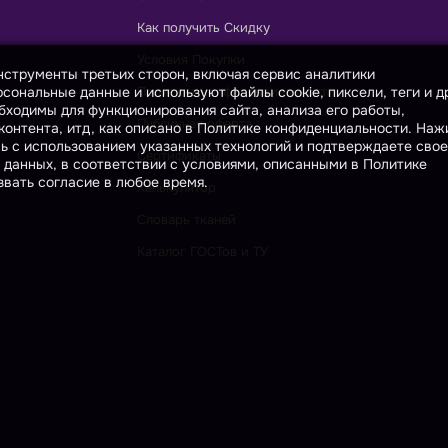
Как получить Скидку
Условия Покупки
инструменты третьих сторон, включая сервис аналитики
сональные данные и используют файлы cookie, пиксели, теги и д
Политика конфиденциальности
бходимы для функционирования сайта, анализа его работы,
Публичная оферта
онтента, итд, как описано в Политике конфиденциальности. На
сь с использованием указанных технологий и подтверждаете свое
Сертификаты
 данных, в соответствии с условиями, описанными в Политике
вать согласие в любое время.
Калькулятор
Словарь тканей
Каталог ГОСТов и ТУ