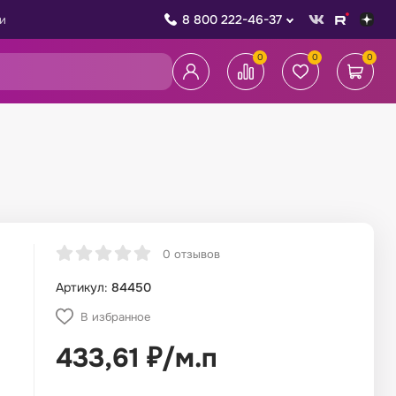
8 800 222-46-37
и
0
0
0
0 отзывов
Артикул:
84450
В избранное
433,61
₽
/
м.п