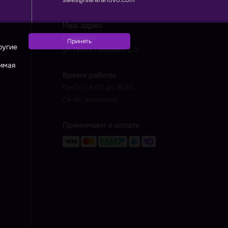
Наш адрес
г. Иваново
ругие
ул. Поэта Лебедева, д.5
жимая
Время работы
Пн-Пт с 9.00 до 18.00
Сб-Вс: выходной
Принимаем к оплате