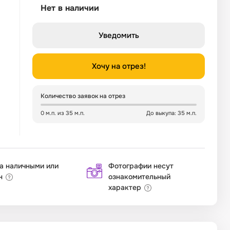
Нет в наличии
Уведомить
Хочу на отрез!
Количество заявок на отрез
0 м.п. из 35 м.п.
До выкупа: 35 м.п.
а наличными или
Фотографии несут
н
ознакомительный
характер