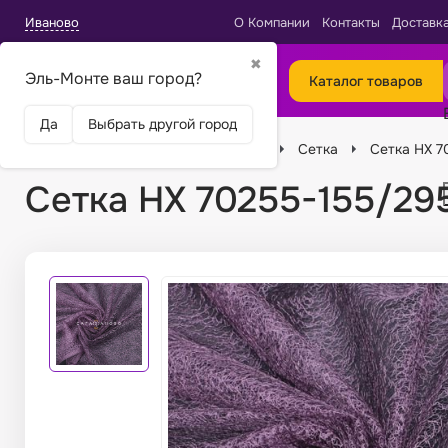
Иваново
О Компании
Контакты
Доставк
✖
Эль-Монте ваш город?
Каталог товаров
Да
Выбрать другой город
Главная
Ткани
Виды тканей
Сетка
Сетка HX 7
Сетка HX 70255-155/295