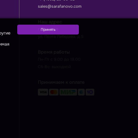
sales@sarafanovo.com
Наш адрес
г. Иваново
ругие
ул. Поэта Лебедева, д.5
жимая
Время работы
Пн-Пт с 9.00 до 18.00
Сб-Вс: выходной
Принимаем к оплате