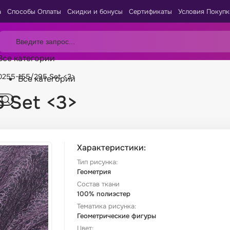
а
Способы Оплаты
Скидки и бонусы
Сертификаты
Условия Покупк
Все категории
0255-155/295 Set <3>
Все категории
 Set <3>
Характеристики:
Тип рисунка:
Геометрия
Состав ткани
100% полиэстер
Тематика рисунка:
Геометрические фигуры
Цвет: