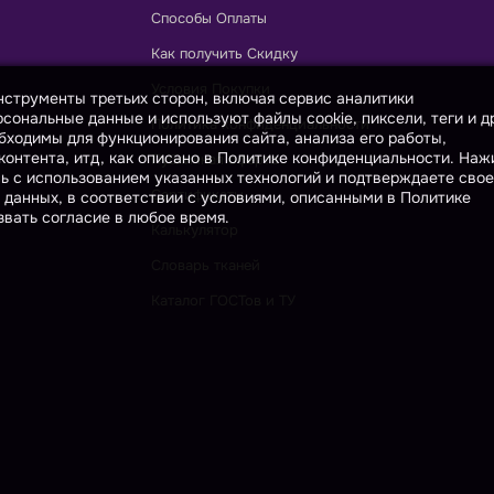
Способы Оплаты
Как получить Скидку
Условия Покупки
инструменты третьих сторон, включая сервис аналитики
сональные данные и используют файлы cookie, пиксели, теги и д
Политика конфиденциальности
бходимы для функционирования сайта, анализа его работы,
онтента, итд, как описано в Политике конфиденциальности. На
Публичная оферта
сь с использованием указанных технологий и подтверждаете свое
Сертификаты
 данных, в соответствии с условиями, описанными в Политике
вать согласие в любое время.
Калькулятор
Словарь тканей
Каталог ГОСТов и ТУ