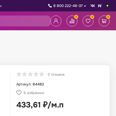
8 800 222-46-37
и
0
0
0
0 отзывов
Артикул:
84482
В избранное
433,61
₽
/
м.п