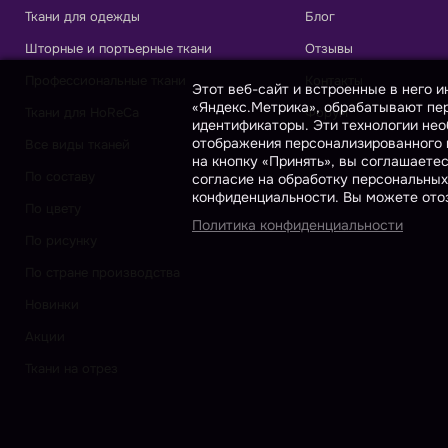
Ткани для одежды
Блог
Шторные и портьерные ткани
Отзывы
Профессиональные ткани
Контакты
Этот веб-сайт и встроенные в него 
«Яндекс.Метрика», обрабатывают пер
Ткани для HoReCa
Форум
идентификаторы. Эти технологии нео
отображения персонализированного к
Все виды тканей
на кнопку «Принять», вы соглашаете
По составу
согласие на обработку персональных
конфиденциальности. Вы можете отоз
По цвету
Политика конфиденциальности
По рисунку
По стране производства
Новинки
Акции
Ткани на отрез