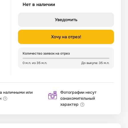
Нет в наличии
Уведомить
Хочу на отрез!
Количество заявок на отрез
0 м.п. из 35 м.п.
До выкупа: 35 м.п.
а наличными или
Фотографии несут
н
ознакомительный
характер