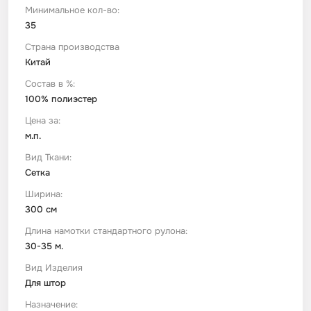
Минимальное кол-во:
35
Футер
Имитации материалов
Страна производства
Китай
Шелк Армани
Состав в %:
100% полиэстер
Штапель
Цена за:
м.п.
Вид Ткани:
Сетка
Ширина:
300 см
Длина намотки стандартного рулона:
30-35 м.
Вид Изделия
Для штор
Назначение: