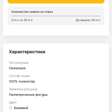
Сатин
Тик
Зеленый
Детский
Количество заявок на отрез
0 м.п. из 35 м.п.
До выкупа: 35 м.п.
Сатин Глосс
Тик наволочный
Синий
Праздничный
Сатин Жаккард
Тиси
Многоцветный
Еда
Характеристики
Сатин Страйп
ТиСи Твил
Город / архитектура
Тип рисунка:
Сатин Твил
Трикотаж
Морская тема
Геометрия
Состав ткани
100% полиэстер
Сетка
Тюль
Космос
Тематика рисунка:
Геометрические фигуры
Ситец
Фланель
Техника / транспорт
Цвет:
Бежевый
Спанбонд
Флис
Этнический