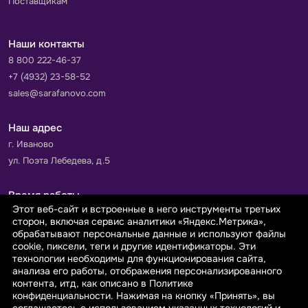
Поставщикам
Наши контакты
8 800 222-46-37
+7 (4932) 23-58-52
sales@sarafanovo.com
Наш адрес
г. Иваново
ул. Поэта Лебедева, д.5
Время работы
Этот веб-сайт и встроенные в него инструменты третьих
Пн-Пт с 9.00 до 18.00
сторон, включая сервис аналитики «Яндекс.Метрика»,
Сб-Вс: выходной
обрабатывают персональные данные и используют файлы
cookie, пиксели, теги и другие идентификаторы. Эти
технологии необходимы для функционирования сайта,
Принимаем к оплате
анализа его работы, отображения персонализированного
контента, итд, как описано в Политике
конфиденциальности. Нажимая на кнопку «Принять», вы