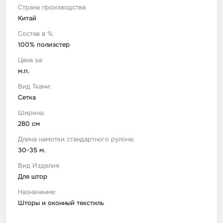
Страна производства
Китай
Футер
Имитации материалов
Состав в %:
100% полиэстер
Шелк Армани
Цена за:
м.п.
Штапель
Вид Ткани:
Сетка
Ширина:
280 см
Длина намотки стандартного рулона:
30-35 м.
Вид Изделия
Для штор
Назначение:
Шторы и оконный текстиль