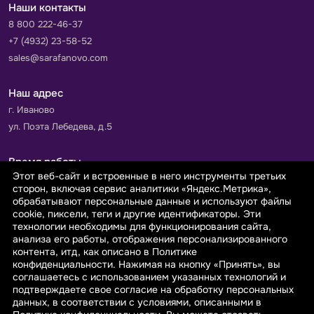
Наши контакты
8 800 222-46-37
+7 (4932) 23-58-52
sales@sarafanovo.com
Наш адрес
г. Иваново
ул. Поэта Лебедева, д.5
Время работы
Этот веб-сайт и встроенные в него инструменты третьих
Пн-Пт с 9.00 до 18.00
сторон, включая сервис аналитики «Яндекс.Метрика»,
Сб-Вс: выходной
обрабатывают персональные данные и используют файлы
cookie, пиксели, теги и другие идентификаторы. Эти
технологии необходимы для функционирования сайта,
Принимаем к оплате
анализа его работы, отображения персонализированного
контента, итд, как описано в Политике
конфиденциальности. Нажимая на кнопку «Принять», вы
соглашаетесь с использованием указанных технологий и
подтверждаете свое согласие на обработку персональных
данных, в соответствии с условиями, описанными в
© 2026 sarafanovo.com - Интернет-магазин "САРАФАНОВО"