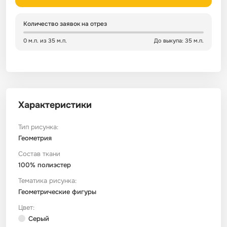
Сатин
Тик
Зеленый
Детский
Количество заявок на отрез
0 м.п. из 35 м.п.
До выкупа: 35 м.п.
Сатин Глосс
Тик наволочный
Синий
Праздничный
Сатин Жаккард
Тиси
Многоцветный
Еда
Характеристики
Сатин Страйп
ТиСи Твил
Город / архитектура
Тип рисунка:
Сатин Твил
Трикотаж
Морская тема
Геометрия
Состав ткани
100% полиэстер
Сетка
Тюль
Космос
Тематика рисунка:
Геометрические фигуры
Ситец
Фланель
Техника / транспорт
Цвет:
Серый
Спанбонд
Флис
Этнический