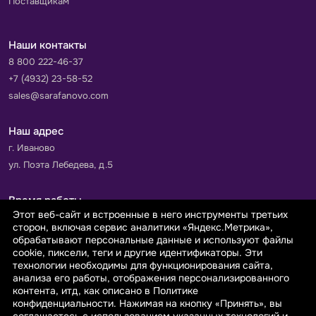
Поставщикам
Наши контакты
8 800 222-46-37
+7 (4932) 23-58-52
sales@sarafanovo.com
Наш адрес
г. Иваново
ул. Поэта Лебедева, д.5
Время работы
Этот веб-сайт и встроенные в него инструменты третьих
Пн-Пт с 9.00 до 18.00
сторон, включая сервис аналитики «Яндекс.Метрика»,
Сб-Вс: выходной
обрабатывают персональные данные и используют файлы
cookie, пиксели, теги и другие идентификаторы. Эти
технологии необходимы для функционирования сайта,
Принимаем к оплате
анализа его работы, отображения персонализированного
контента, итд, как описано в Политике
конфиденциальности. Нажимая на кнопку «Принять», вы