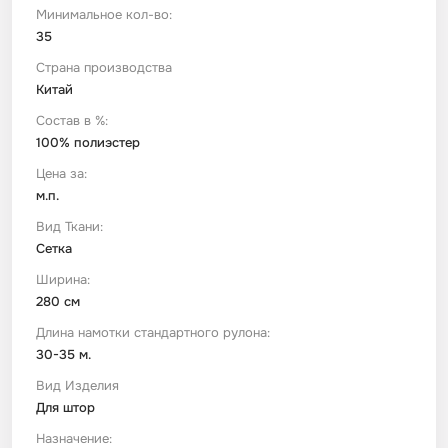
Минимальное кол-во:
35
Футер
Имитации материалов
Страна производства
Китай
Шелк Армани
Состав в %:
100% полиэстер
Штапель
Цена за:
м.п.
Вид Ткани:
Сетка
Ширина:
280 см
Длина намотки стандартного рулона:
30-35 м.
Вид Изделия
Для штор
Назначение: