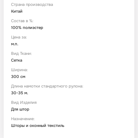
Страна производства
Китай
Футер
Имитации материалов
Состав в %:
100% полиэстер
Шелк Армани
Цена за:
м.п.
Штапель
Вид Ткани:
Сетка
Ширина:
300 см
Длина намотки стандартного рулона:
30-35 м.
Вид Изделия
Для штор
Назначение:
Шторы и оконный текстиль