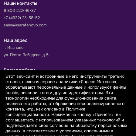
Наши контакты
8 800 222-46-37
+7 (4932) 23-58-52
sales@sarafanovo.com
Наш адрес
г. Иваново
ул. Поэта Лебедева, д.5
Время работы
Этот веб-сайт и встроенные в него инструменты третьих
Пн-Пт с 9.00 до 18.00
сторон, включая сервис аналитики «Яндекс.Метрика»,
Сб-Вс: выходной
обрабатывают персональные данные и используют файлы
cookie, пиксели, теги и другие идентификаторы. Эти
технологии необходимы для функционирования сайта,
Принимаем к оплате
анализа его работы, отображения персонализированного
контента, итд, как описано в Политике
конфиденциальности. Нажимая на кнопку «Принять», вы
соглашаетесь с использованием указанных технологий и
подтверждаете свое согласие на обработку персональных
данных, в соответствии с условиями, описанными в
© 2026 sarafanovo.com - Интернет-магазин "САРАФАНОВО"