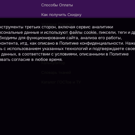
Способы Оплаты
Как получить Скидку
Условия Покупки
инструменты третьих сторон, включая сервис аналитики
сональные данные и используют файлы cookie, пиксели, теги и д
Политика конфиденциальности
бходимы для функционирования сайта, анализа его работы,
онтента, итд, как описано в Политике конфиденциальности. На
Публичная оферта
сь с использованием указанных технологий и подтверждаете свое
Сертификаты
 данных, в соответствии с условиями, описанными в Политике
вать согласие в любое время.
Калькулятор
Словарь тканей
Каталог ГОСТов и ТУ