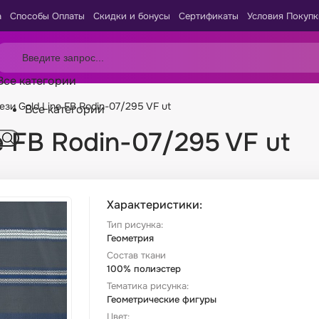
а
Способы Оплаты
Скидки и бонусы
Сертификаты
Условия Покупк
Все категории
зи Gold Line FB Rodin-07/295 VF ut
Все категории
e FB Rodin-07/295 VF ut
Характеристики:
Тип рисунка:
Геометрия
Состав ткани
100% полиэстер
Тематика рисунка:
Геометрические фигуры
Цвет: