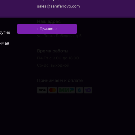
sales@sarafanovo.com
Наш адрес
г. Иваново
ругие
ул. Поэта Лебедева, д.5
жимая
Время работы
Пн-Пт с 9.00 до 18.00
Сб-Вс: выходной
Принимаем к оплате