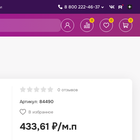
8 800 222-46-37
и
0
0
0
0 отзывов
Артикул:
84490
В избранное
433,61
₽
/
м.п