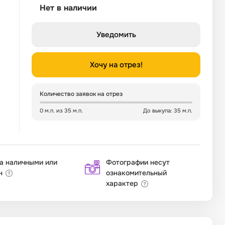
Нет в наличии
Уведомить
Хочу на отрез!
Количество заявок на отрез
0 м.п. из 35 м.п.
До выкупа: 35 м.п.
а наличными или
Фотографии несут
н
ознакомительный
характер