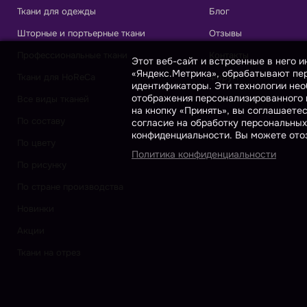
Ткани для одежды
Блог
Шторные и портьерные ткани
Отзывы
Профессиональные ткани
Контакты
Этот веб-сайт и встроенные в него 
«Яндекс.Метрика», обрабатывают пер
Ткани для HoReCa
Форум
идентификаторы. Эти технологии нео
отображения персонализированного к
Все виды тканей
на кнопку «Принять», вы соглашаете
По составу
согласие на обработку персональных
конфиденциальности. Вы можете отоз
По цвету
Политика конфиденциальности
По рисунку
По стране производства
Новинки
Акции
Ткани на отрез