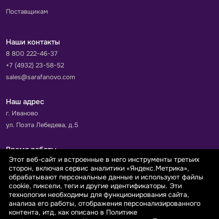
Поставщикам
Наши контакты
8 800 222-46-37
+7 (4932) 23-58-52
sales@sarafanovo.com
Наш адрес
г. Иваново
ул. Поэта Лебедева, д.5
Время работы
Этот веб-сайт и встроенные в него инструменты третьих
Пн-Пт с 9.00 до 18.00
сторон, включая сервис аналитики «Яндекс.Метрика»,
Сб-Вс: выходной
обрабатывают персональные данные и используют файлы
cookie, пиксели, теги и другие идентификаторы. Эти
технологии необходимы для функционирования сайта,
Принимаем к оплате
анализа его работы, отображения персонализированного
контента, итд, как описано в Политике