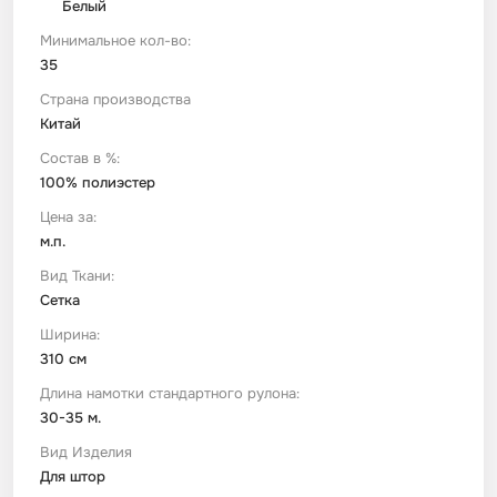
Белый
Минимальное кол-во:
Футер
Имитации материалов
35
Страна производства
Шелк Армани
Китай
Состав в %:
Штапель
100% полиэстер
Цена за:
м.п.
Вид Ткани:
Сетка
Ширина:
310 см
Длина намотки стандартного рулона:
30-35 м.
Вид Изделия
Для штор