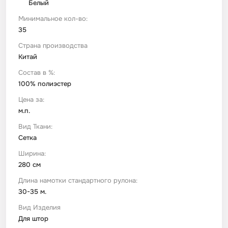
Белый
Минимальное кол-во:
Футер
Имитации материалов
35
Страна производства
Шелк Армани
Китай
Состав в %:
Штапель
100% полиэстер
Цена за:
м.п.
Вид Ткани:
Сетка
Ширина:
280 см
Длина намотки стандартного рулона:
30-35 м.
Вид Изделия
Для штор