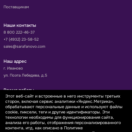
Поставщикам
Наши контакты
8 800 222-46-37
+7 (4932) 23-58-52
sales@sarafanovo.com
Наш адрес
г. Иваново
ул. Поэта Лебедева, д.5
Время работы
Этот веб-сайт и встроенные в него инструменты третьих
Пн-Пт с 9.00 до 18.00
сторон, включая сервис аналитики «Яндекс.Метрика»,
Сб-Вс: выходной
обрабатывают персональные данные и используют файлы
cookie, пиксели, теги и другие идентификаторы. Эти
технологии необходимы для функционирования сайта,
Принимаем к оплате
анализа его работы, отображения персонализированного
контента, итд, как описано в Политике