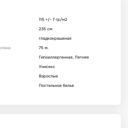
115 +/- 7 гр/м2
235 см
гладкокрашеная
улона:
75 м.
Гипоаллергенная, Летняя
Унисекс
Взрослые
Постельное белье