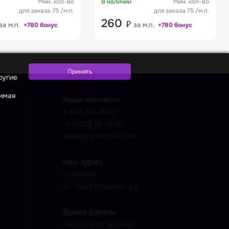
Мин. кол-во
В наличии
Мин. кол-во
для заказа 75 /м.п.
для заказа 75 /м.п.
260
₽
за м.п.
за м.п.
+780 бонус
+780 бонус
ругие
жимая
Наши контакты
8 800 222-46-37
+7 (4932) 23-58-52
sales@sarafanovo.com
Наш адрес
г. Иваново
ул. Поэта Лебедева, д.5
Время работы
Пн-Пт с 9.00 до 18.00