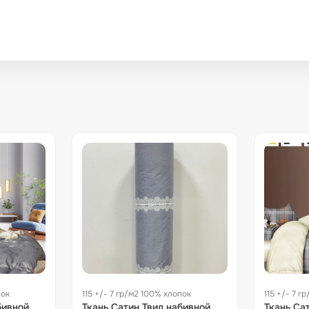
пок
115 +/- 7 гр/м2 100% хлопок
115 +/- 7 г
бивной
Ткань Сатин Твил набивной
Ткань Са