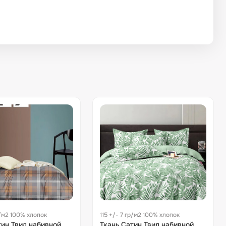
р/м2 100% хлопок
115 +/- 7 гр/м2 100% хлопок
тин Твил набивной
Ткань Сатин Твил набивной