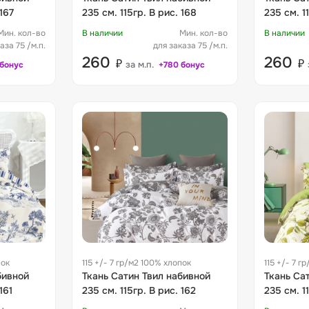
рис. 167
235 см. 115гр. В рис. 168
235 см. 1
Мин. кол-во
В наличии
Мин. кол-во
В наличии
аза 75 /м.п.
для заказа 75 /м.п.
260
260
₽
₽
за м.п.
 бонус
+780 бонус
пок
115 +/- 7 гр/м2 100% хлопок
115 +/- 7 г
бивной
Ткань Сатин Твил набивной
Ткань Са
161
235 см. 115гр. В рис. 162
235 см. 1