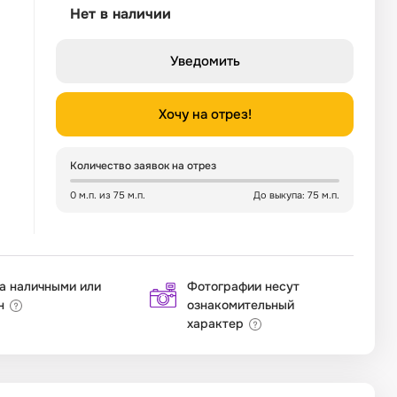
Нет в наличии
Уведомить
Хочу на отрез!
Количество заявок на отрез
0 м.п. из 75 м.п.
До выкупа: 75 м.п.
а наличными или
Фотографии несут
н
ознакомительный
характер