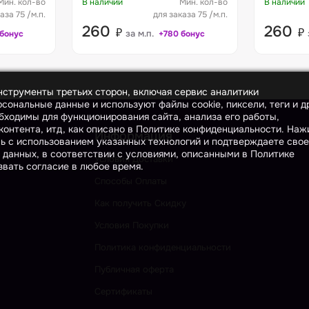
Мин. кол-во
В наличии
Мин. кол-во
В наличии
аза 75 /м.п.
для заказа 75 /м.п.
260
260
₽
₽
за м.п.
 бонус
+780 бонус
инструменты третьих сторон, включая сервис аналитики
сональные данные и используют файлы cookie, пиксели, теги и д
бходимы для функционирования сайта, анализа его работы,
онтента, итд, как описано в Политике конфиденциальности. На
Информация
сь с использованием указанных технологий и подтверждаете свое
 данных, в соответствии с условиями, описанными в Политике
Условия Доставки
вать согласие в любое время.
Способы Оплаты
Как получить Скидку
Условия Покупки
Политика конфиденциальности
Публичная оферта
Сертификаты