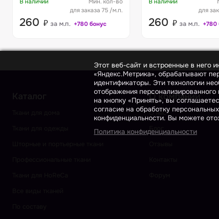
В наличии
Мин. кол-во
В наличии
для заказа 75 /м.п.
для зак
260
260
₽
₽
за м.п.
за м.п.
+780 бонус
+780
Этот веб-сайт и встроенные в него 
«Яндекс.Метрика», обрабатывают пер
идентификаторы. Эти технологии нео
отображения персонализированного к
Каталог
О компании
на кнопку «Принять», вы соглашаете
согласие на обработку персональных
Ткани для дома
О нас
конфиденциальности. Вы можете отоз
Ткани для одежды
Блог
Политика конфиденциальности
Шторные и портьерные ткани
Отзывы
Профессиональные ткани
Контакты
Ткани для HoReCa
Форум
Все виды тканей
По составу