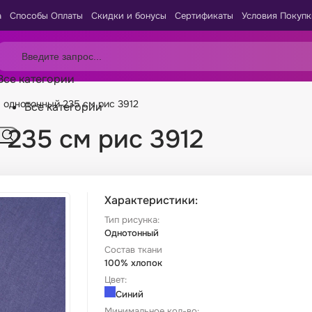
а
Способы Оплаты
Скидки и бонусы
Сертификаты
Условия Покупк
Все категории
 однотонный 235 см рис 3912
Все категории
 235 см рис 3912
Характеристики:
Тип рисунка:
Однотонный
Состав ткани
100% хлопок
Цвет:
Синий
Минимальное кол-во: