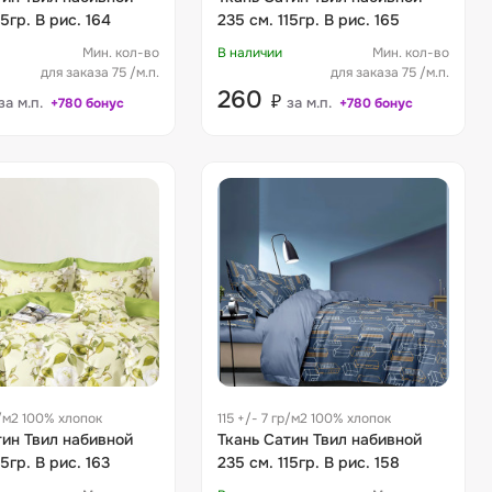
15гр. В рис. 164
235 см. 115гр. В рис. 165
Мин. кол-во
В наличии
Мин. кол-во
для заказа 75 /м.п.
для заказа 75 /м.п.
260
₽
за м.п.
за м.п.
+780 бонус
+780 бонус
р/м2 100% хлопок
115 +/- 7 гр/м2 100% хлопок
тин Твил набивной
Ткань Сатин Твил набивной
15гр. В рис. 163
235 см. 115гр. В рис. 158