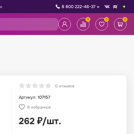
8 800 222-46-37
и
0
0
0
0 отзывов
Артикул:
107157
В избранное
262
₽
/
шт.