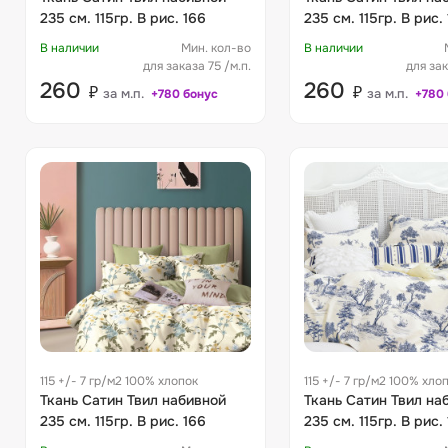
235 см. 115гр. В рис. 166
235 см. 115гр. В 
В наличии
Мин. кол-во
В наличии
для заказа 75 /м.п.
для зак
260
260
₽
₽
за м.п.
за м.п.
+780 бонус
+780
115 +/- 7 гр/м2 100% хлопок
115 +/- 7 гр/м2 100% хло
Ткань Сатин Твил набивной
Ткань Сатин Твил на
235 см. 115гр. В рис. 166
235 см. 115гр. В рис. 