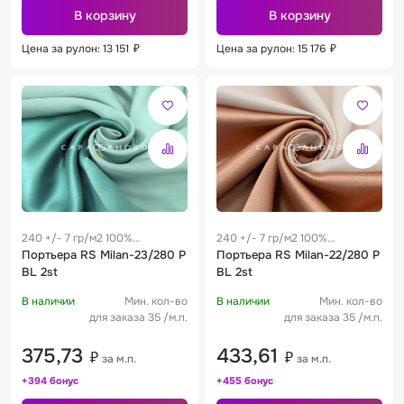
В корзину
В корзину
Цена за рулон: 13 151
₽
Цена за рулон: 15 176
₽
240 +/- 7 гр/м2 100%
240 +/- 7 гр/м2 100%
полиэстер
Портьера RS Milan-23/280 P
полиэстер
Портьера RS Milan-22/280 P
BL 2st
BL 2st
В наличии
Мин. кол-во
В наличии
Мин. кол-во
для заказа 35 /м.п.
для заказа 35 /м.п.
375,73
433,61
₽
₽
за м.п.
за м.п.
+394 бонус
+455 бонус