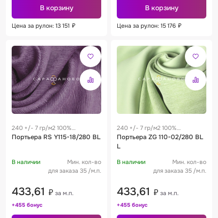
В корзину
В корзину
Цена за рулон: 13 151
₽
Цена за рулон: 15 176
₽
240 +/- 7 гр/м2 100%
240 +/- 7 гр/м2 100%
полиэстер
Портьера RS Y115-18/280 BL
полиэстер
Портьера ZG 110-02/280 BL
L
В наличии
Мин. кол-во
В наличии
Мин. кол-во
для заказа 35 /м.п.
для заказа 35 /м.п.
433,61
433,61
₽
₽
за м.п.
за м.п.
+455 бонус
+455 бонус