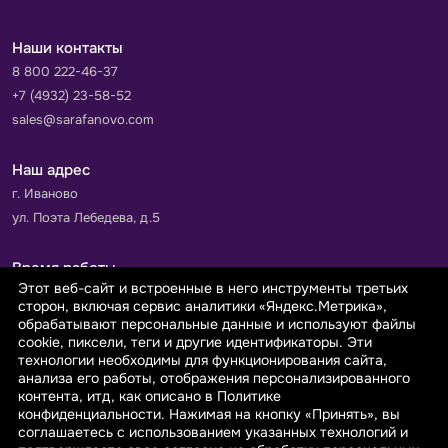
Наши контакты
8 800 222-46-37
+7 (4932) 23-58-52
sales@sarafanovo.com
Наш адрес
г. Иваново
ул. Поэта Лебедева, д.5
Время работы
Этот веб-сайт и встроенные в него инструменты третьих
Пн-Пт с 9.00 до 18.00
сторон, включая сервис аналитики «Яндекс.Метрика»,
Сб-Вс: выходной
обрабатывают персональные данные и используют файлы
cookie, пиксели, теги и другие идентификаторы. Эти
технологии необходимы для функционирования сайта,
Принимаем к оплате
анализа его работы, отображения персонализированного
контента, итд, как описано в Политике
конфиденциальности. Нажимая на кнопку «Принять», вы
соглашаетесь с использованием указанных технологий и