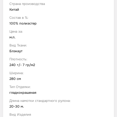
Страна производства
Китай
Футер
Имитации материалов
Состав в %:
100% полиэстер
Шелк Армани
Цена за:
м.п.
Штапель
Вид Ткани:
Блэкаут
Плотность:
240 +/- 7 гр/м2
Ширина:
280 см
Тип Отделки:
гладкокрашеная
Длина намотки стандартного рулона:
20-30 м.
Вид Изделия