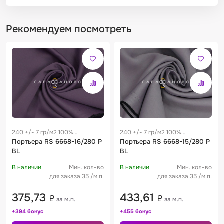
Рекомендуем посмотреть
240 +/- 7 гр/м2 100%
240 +/- 7 гр/м2 100%
полиэстер
Портьера RS 6668-16/280 P
полиэстер
Портьера RS 6668-15/280 P
BL
BL
В наличии
Мин. кол-во
В наличии
Мин. кол-во
для заказа 35 /м.п.
для заказа 35 /м.п.
375,73
433,61
₽
₽
за м.п.
за м.п.
+394 бонус
+455 бонус