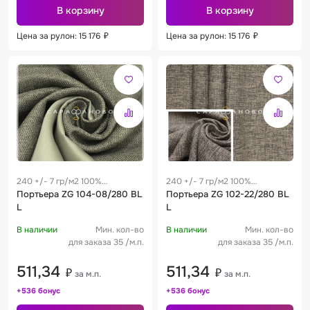
В корзину
В корзину
Цена за рулон: 15 176
₽
Цена за рулон: 15 176
₽
240 +/- 7 гр/м2 100%
240 +/- 7 гр/м2 100%
полиэстер
Портьера ZG 104-08/280 BL
полиэстер
Портьера ZG 102-22/280 BL
L
L
В наличии
Мин. кол-во
В наличии
Мин. кол-во
для заказа 35 /м.п.
для заказа 35 /м.п.
511,34
511,34
₽
₽
за м.п.
за м.п.
+536 бонус
+536 бонус