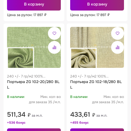
В корзину
В корзину
Цена за рулон: 17 897
₽
Цена за рулон: 17 897
₽
240 +/- 7 гр/м2 100%
240 +/- 7 гр/м2 100%
полиэстер
Портьера ZG 102-20/280 BL
полиэстер
Портьера ZG 102-18/280 BL
L
L
В наличии
Мин. кол-во
В наличии
Мин. кол-во
для заказа 35 /м.п.
для заказа 35 /м.п.
511,34
433,61
₽
₽
за м.п.
за м.п.
+536 бонус
+455 бонус