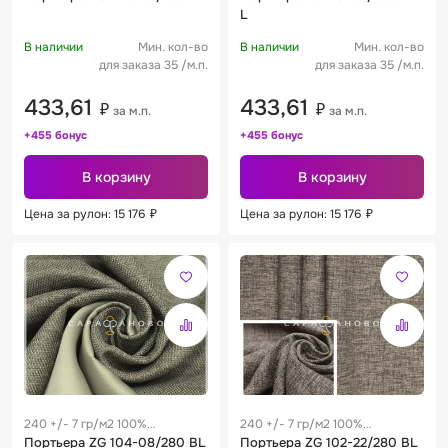
L
В наличии
Мин. кол-во
В наличии
Мин. кол-во
для заказа 35 /м.п.
для заказа 35 /м.п.
433,61
433,61
₽
₽
за м.п.
за м.п.
+455 бонус
+455 бонус
В корзину
В корзину
Цена за рулон: 15 176
₽
Цена за рулон: 15 176
₽
240 +/- 7 гр/м2 100%
240 +/- 7 гр/м2 100%
полиэстер
Портьера ZG 104-08/280 BL
полиэстер
Портьера ZG 102-22/280 BL