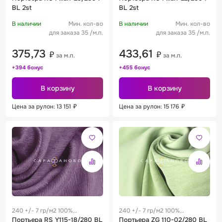
BL 2st
BL 2st
В наличии
Мин. кол-во
В наличии
Мин. кол-во
для заказа 35 /м.п.
для заказа 35 /м.п.
375,73
433,61
₽
₽
за м.п.
за м.п.
+394 бонус
+455 бонус
В корзину
В корзину
Цена за рулон: 13 151
₽
Цена за рулон: 15 176
₽
240 +/- 7 гр/м2 100%
240 +/- 7 гр/м2 100%
полиэстер
Портьера RS Y115-18/280 BL
полиэстер
Портьера ZG 110-02/280 BL