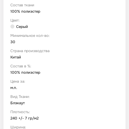
Состав ткани
100% полиэстер
Футер
Имитации материалов
Цвет:
Серый
Шелк Армани
Минимальное кол-во:
30
Штапель
Страна производства
Китай
Состав в %:
100% полиэстер
Цена за:
м.п.
Вид Ткани:
Блэкаут
Плотность:
240 +/- 7 гр/м2
Ширина: