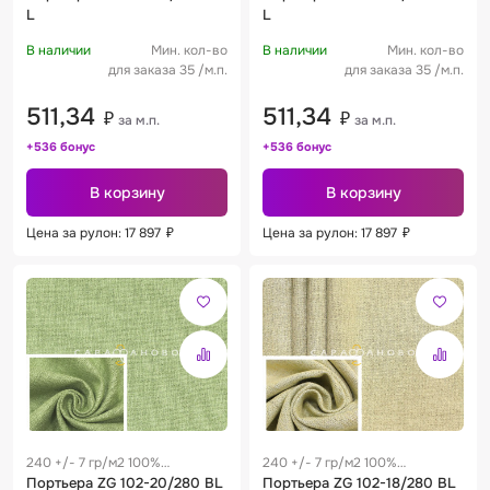
L
L
В наличии
Мин. кол-во
В наличии
Мин. кол-во
для заказа 35 /м.п.
для заказа 35 /м.п.
511,34
511,34
₽
₽
за м.п.
за м.п.
+536 бонус
+536 бонус
В корзину
В корзину
Цена за рулон: 17 897
₽
Цена за рулон: 17 897
₽
240 +/- 7 гр/м2 100%
240 +/- 7 гр/м2 100%
полиэстер
Портьера ZG 102-20/280 BL
полиэстер
Портьера ZG 102-18/280 BL