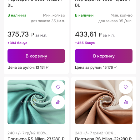
BL
BL
В наличии
Мин. кол-во
В наличии
Мин. кол-во
для заказа 35 /м.п.
для заказа 35 /м.п.
375,73
433,61
₽
₽
за м.п.
за м.п.
+394 бонус
+455 бонус
В корзину
В корзину
Цена за рулон: 13 151
₽
Цена за рулон: 15 176
₽
240 +/- 7 гр/м2 100%
240 +/- 7 гр/м2 100%
полиэстер
Портьера RS Milan-23/280 P
полиэстер
Портьера RS Milan-22/280 P