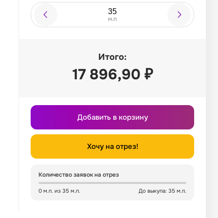
м.п
Итого:
17 896,90
₽
Добавить в корзину
Хочу на отрез!
Количество заявок на отрез
0 м.п. из 35 м.п.
До выкупа: 35 м.п.