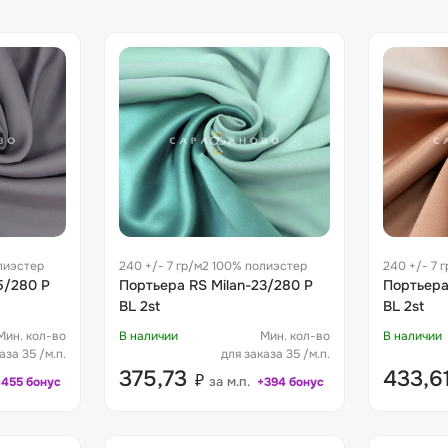
лиэстер
240 +/- 7 гр/м2 100% полиэстер
240 +/- 7 
5/280 P
Портьера RS Milan-23/280 P
Портьера
BL 2st
BL 2st
Мин. кол-во
В наличии
Мин. кол-во
В наличии
аза 35 /м.п.
для заказа 35 /м.п.
375,73
433,6
₽
за м.п.
+455 бонус
+394 бонус