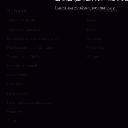
Политика конфиденциальности
Каталог
О компании
Ткани для дома
О нас
Ткани для одежды
Блог
Шторные и портьерные ткани
Отзывы
Профессиональные ткани
Контакты
Ткани для HoReCa
Форум
Все виды тканей
По составу
По цвету
По рисунку
По стране производства
Новинки
Акции