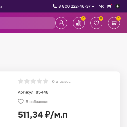
8 800 222-46-37
и
0
0
0
0 отзывов
Артикул:
85448
В избранное
511,34
₽
/
м.п