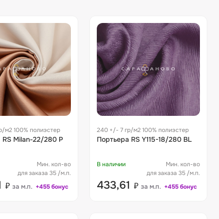
гр/м2 100% полиэстер
240 +/- 7 гр/м2 100% полиэстер
 RS Milan-22/280 P
Портьера RS Y115-18/280 BL
Мин. кол-во
В наличии
Мин. кол-во
для заказа 35 /м.п.
для заказа 35 /м.п.
1
433,61
₽
₽
за м.п.
за м.п.
+455 бонус
+455 бонус