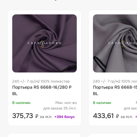
240 +/- 7 гр/м2 100% полиэстер
240 +/- 7 гр/м2 100% по
Портьера RS 6668-16/280 P
Портьера RS 6668-1
BL
BL
В наличии
Мин. кол-во
В наличии
для заказа 35 /м.п.
для зак
375,73
433,61
₽
₽
за м.п.
за м.п.
+394 бонус