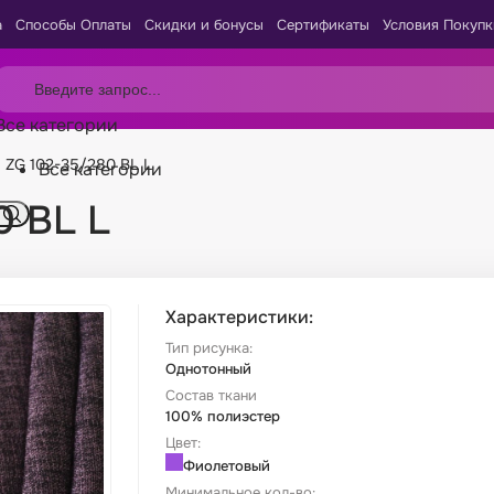
а
Способы Оплаты
Скидки и бонусы
Сертификаты
Условия Покупк
Все категории
 ZG 102-35/280 BL L
Все категории
0 BL L
Характеристики:
Тип рисунка:
Однотонный
Состав ткани
100% полиэстер
Цвет:
Фиолетовый
Минимальное кол-во: