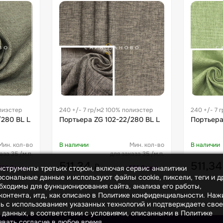
лиэстер
240 +/- 7 гр/м2 100% полиэстер
240 +/- 7 
280 BL L
Портьера ZG 102-22/280 BL L
Портьера
Мин. кол-во
В наличии
Мин. кол-во
В наличии
аза 35 /м.п.
для заказа 35 /м.п.
511,34
511,3
₽
за м.п.
инструменты третьих сторон, включая сервис аналитики
536 бонус
+536 бонус
сональные данные и используют файлы cookie, пиксели, теги и д
бходимы для функционирования сайта, анализа его работы,
онтента, итд, как описано в Политике конфиденциальности. На
сь с использованием указанных технологий и подтверждаете свое
 данных, в соответствии с условиями, описанными в Политике
вать согласие в любое время.