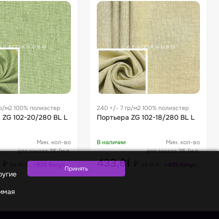
гр/м2 100% полиэстер
240 +/- 7 гр/м2 100% полиэстер
 ZG 102-20/280 BL L
Портьера ZG 102-18/280 BL L
Мин. кол-во
В наличии
Мин. кол-во
для заказа 35 /м.п.
для заказа 35 /м.п.
4
433,61
₽
₽
за м.п.
за м.п.
+536 бонус
+455 бонус
ругие
жимая