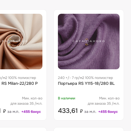
гр/м2 100% полиэстер
240 +/- 7 гр/м2 100% полиэстер
 RS Milan-22/280 P
Портьера RS Y115-18/280 BL
Мин. кол-во
В наличии
Мин. кол-во
для заказа 35 /м.п.
для заказа 35 /м.п.
1
433,61
₽
₽
за м.п.
за м.п.
+455 бонус
+455 бонус