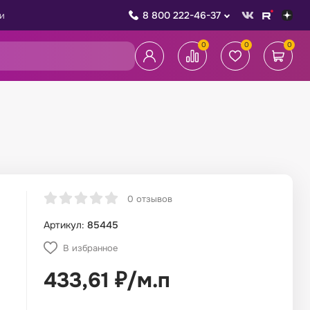
8 800 222-46-37
и
0
0
0
0 отзывов
Артикул:
85445
В избранное
433,61
₽
/
м.п