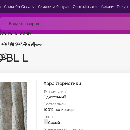
а
Способы Оплаты
Скидки и бонусы
Сертификаты
Условия Покупк
Все категории
 ZG 102-32/280 BL L
Все категории
0 BL L
Характеристики:
Тип рисунка:
Однотонный
Состав ткани
100% полиэстер
Цвет:
Серый
Минимальное кол-во: