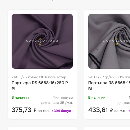
240 +/- 7 гр/м2 100% полиэстер
240 +/- 7 гр/м2 100% по
Портьера RS 6668-16/280 P
Портьера RS 6668-1
BL
BL
В наличии
Мин. кол-во
В наличии
для заказа 35 /м.п.
для зак
375,73
433,61
₽
₽
за м.п.
за м.п.
+394 бонус