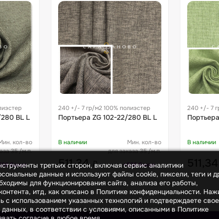
лиэстер
240 +/- 7 гр/м2 100% полиэстер
240 +/- 7 
280 BL L
Портьера ZG 102-22/280 BL L
Портьера
Мин. кол-во
В наличии
Мин. кол-во
В наличии
аза 35 /м.п.
для заказа 35 /м.п.
511,34
511,3
₽
за м.п.
инструменты третьих сторон, включая сервис аналитики
536 бонус
+536 бонус
сональные данные и используют файлы cookie, пиксели, теги и д
бходимы для функционирования сайта, анализа его работы,
онтента, итд, как описано в Политике конфиденциальности. На
сь с использованием указанных технологий и подтверждаете свое
 данных, в соответствии с условиями, описанными в Политике
вать согласие в любое время.