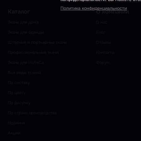
Политика конфиденциальности
Каталог
О компании
Ткани для дома
О нас
Ткани для одежды
Блог
Шторные и портьерные ткани
Отзывы
Профессиональные ткани
Контакты
Ткани для HoReCa
Форум
Все виды тканей
По составу
По цвету
По рисунку
По стране производства
Новинки
Акции