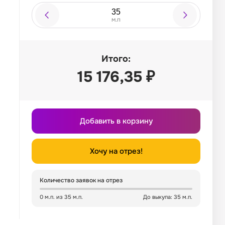
м.п
Итого:
15 176,35
₽
Добавить в корзину
Хочу на отрез!
Количество заявок на отрез
0 м.п. из 35 м.п.
До выкупа: 35 м.п.