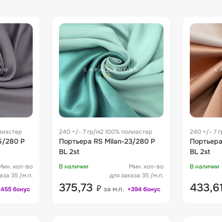
лиэстер
240 +/- 7 гр/м2 100% полиэстер
240 +/- 7 
5/280 P
Портьера RS Milan-23/280 P
Портьера
BL 2st
BL 2st
Мин. кол-во
В наличии
Мин. кол-во
В наличии
аза 35 /м.п.
для заказа 35 /м.п.
375,73
433,6
₽
за м.п.
+455 бонус
+394 бонус