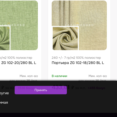
гр/м2 100% полиэстер
240 +/- 7 гр/м2 100% полиэстер
 ZG 102-20/280 BL L
Портьера ZG 102-18/280 BL L
Мин. кол-во
В наличии
Мин. кол-во
для заказа 35 /м.п.
для заказа 35 /м.п.
4
433,61
₽
₽
за м.п.
за м.п.
+536 бонус
+455 бонус
ругие
жимая