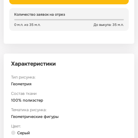
Сатин
Тик
Зеленый
Детский
Количество заявок на отрез
0 м.п. из 35 м.п.
До выкупа: 35 м.п.
Сатин Глосс
Тик наволочный
Синий
Праздничный
Сатин Жаккард
Тиси
Многоцветный
Еда
Характеристики
Сатин Страйп
ТиСи Твил
Город / архитектура
Тип рисунка:
Сатин Твил
Трикотаж
Морская тема
Геометрия
Состав ткани
100% полиэстер
Сетка
Тюль
Космос
Тематика рисунка:
Геометрические фигуры
Ситец
Фланель
Техника / транспорт
Цвет:
Серый
Спанбонд
Флис
Этнический