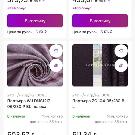
375,73
433,61
₽
₽
за м.п.
за м.п.
+394 бонус
+455 бонус
В корзину
В корзину
Цена за рулон: 13 151
₽
Цена за рулон: 15 176
₽
240 +/- 7 гр/м2 100%
240 +/- 7 гр/м2 100%
полиэстер
Портьера WJ DMS1217-
полиэстер
Портьера ZG 104-35/280 BL
06/280 P BL полоса
L
В наличии
Мин. кол-во
В наличии
Мин. кол-во
для заказа 35 /м.п.
для заказа 35 /м.п.
503,57
511,34