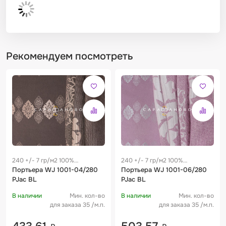
Рекомендуем посмотреть
240 +/- 7 гр/м2 100%
240 +/- 7 гр/м2 100%
полиэстер
Портьера WJ 1001-04/280
полиэстер
Портьера WJ 1001-06/280
PJac BL
PJac BL
В наличии
Мин. кол-во
В наличии
Мин. кол-во
для заказа 35 /м.п.
для заказа 35 /м.п.