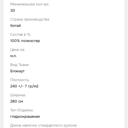
Минимальное кол-во:
30
Футер
Имитации материалов
Страна производства
Китай
Шелк Армани
Состав в %:
100% полиэстер
Штапель
Цена за:
м.п.
Вид Ткани:
Блэкаут
Плотность:
240 +/- 7 гр/м2
Ширина:
280 см
Тип Отделки:
гладкокрашеная
Длина намотки стандартного рулона: