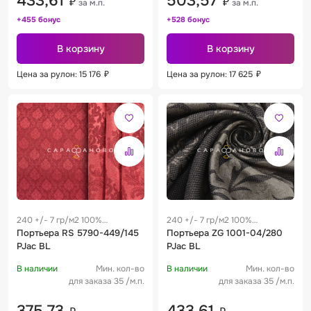
433,61
503,57
₽
₽
за м.п.
за м.п.
+455 бонус
+528 бонус
В корзину
В корзину
Цена за рулон: 15 176
₽
Цена за рулон: 17 625
₽
240 +/- 7 гр/м2 100%
240 +/- 7 гр/м2 100%
полиэстер
Портьера RS 5790-449/145
полиэстер
Портьера ZG 1001-04/280
PJac BL
PJac BL
В наличии
Мин. кол-во
В наличии
Мин. кол-во
для заказа 35 /м.п.
для заказа 35 /м.п.