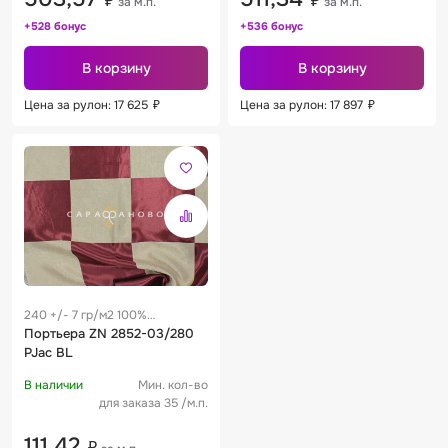
₽
₽
за м.п.
за м.п.
+528 бонус
+536 бонус
В корзину
В корзину
Цена за рулон: 17 625
₽
Цена за рулон: 17 897
₽
240 +/- 7 гр/м2 100%
полиэстер
Портьера ZN 2852-03/280
PJac BL
В наличии
Мин. кол-во
для заказа 35 /м.п.
111,42
₽