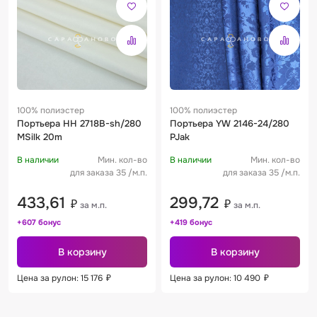
100% полиэстер
100% полиэстер
Портьера HH 2718B-sh/280
Портьера YW 2146-24/280
MSilk 20m
PJak
В наличии
Мин. кол-во
В наличии
Мин. кол-во
для заказа 35 /м.п.
для заказа 35 /м.п.
433,61
299,72
₽
₽
за м.п.
за м.п.
+607 бонус
+419 бонус
В корзину
В корзину
Цена за рулон: 15 176
₽
Цена за рулон: 10 490
₽