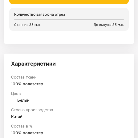
Сатин
Тик
Зеленый
Детский
Количество заявок на отрез
0 м.п. из 35 м.п.
До выкупа: 35 м.п.
Сатин Глосс
Тик наволочный
Синий
Праздничный
Сатин Жаккард
Тиси
Многоцветный
Еда
Характеристики
Сатин Страйп
ТиСи Твил
Город / архитектура
Состав ткани
Сатин Твил
Трикотаж
Морская тема
100% полиэстер
Цвет:
Белый
Сетка
Тюль
Космос
Страна производства
Китай
Ситец
Фланель
Техника / транспорт
Состав в %:
100% полиэстер
Спанбонд
Флис
Этнический