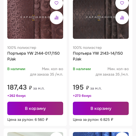
100% полиэстер
100% полиэстер
Портьера YW 2144-017/150
Портьера YW 2143-14/150
PJak
PJak
В наличии
Мин. кол-во
В наличии
Мин. кол-во
для заказа 35 /м.п.
для заказа 35 /м.п.
187,43
195
₽
₽
за м.п.
за м.п.
+262 бонус
+273 бонус
В корзину
В корзину
Цена за рулон: 6 560
₽
Цена за рулон: 6 825
₽