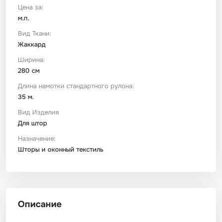
Цена за:
м.п.
Футер
Имитации материалов
Вид Ткани:
Жаккард
Шелк Армани
Ширина:
280 см
Штапель
Длина намотки стандартного рулона:
35 м.
Вид Изделия
Для штор
Назначение:
Шторы и оконный текстиль
Описание