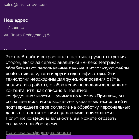
sales@sarafanovo.com
Наш адрес
г. Иваново
ул. Поэта Лебедева, д.5
Время работы
Этот веб-сайт и встроенные в него инструменты третьих
Пн-Пт с 9.00 до 18.00
сторон, включая сервис аналитики «Яндекс.Метрика»,
Сб-Вс: выходной
обрабатывают персональные данные и используют файлы
cookie, пиксели, теги и другие идентификаторы. Эти
технологии необходимы для функционирования сайта,
Принимаем к оплате
анализа его работы, отображения персонализированного
контента, итд, как описано в Политике
конфиденциальности. Нажимая на кнопку «Принять», вы
соглашаетесь с использованием указанных технологий и
подтверждаете свое согласие на обработку персональных
данных, в соответствии с условиями, описанными в
© 2026 sarafanovo.com - Интернет-магазин "САРАФАНОВО"
Политике конфиденциальности. Вы можете отозвать
специализируется на производстве, продаже тканей оптом и в
согласие в любое время.
розницу с доставкой по Роcсии и СНГ.
Политика конфиденциальности
Политика обработки персональных данных