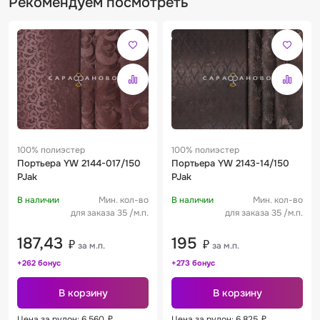
Рекомендуем посмотреть
100% полиэстер
100% полиэстер
Портьера YW 2144-017/150
Портьера YW 2143-14/150
PJak
PJak
В наличии
Мин. кол-во
В наличии
Мин. кол-во
для заказа 35 /м.п.
для заказа 35 /м.п.
187,43
195
₽
₽
за м.п.
за м.п.
+262 бонус
+273 бонус
В корзину
В корзину
Цена за рулон: 6 560
₽
Цена за рулон: 6 825
₽