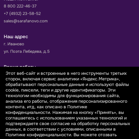
8 800 222-46-37
+7 (4932) 23-58-52
sales@sarafanovo.com
Наш адрес
г. Иваново
ул. Поэта Лебедева, д.5
Время работы
Этот веб-сайт и встроенные в него инструменты третьих
Пн-Пт с 9.00 до 18.00
сторон, включая сервис аналитики «Яндекс.Метрика»,
Сб-Вс: выходной
обрабатывают персональные данные и используют файлы
cookie, пиксели, теги и другие идентификаторы. Эти
технологии необходимы для функционирования сайта,
Принимаем к оплате
анализа его работы, отображения персонализированного
контента, итд, как описано в Политике
конфиденциальности. Нажимая на кнопку «Принять», вы
соглашаетесь с использованием указанных технологий и
подтверждаете свое согласие на обработку персональных
данных, в соответствии с условиями, описанными в
© 2026 sarafanovo.com - Интернет-магазин "САРАФАНОВО"
Политике конфиденциальности. Вы можете отозвать
специализируется на производстве, продаже тканей оптом и в