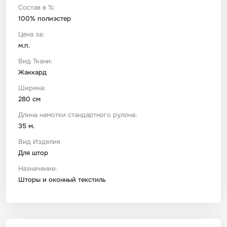
Состав в %:
100% полиэстер
Футер
Имитации материалов
Цена за:
м.п.
Шелк Армани
Вид Ткани:
Жаккард
Штапель
Ширина:
280 см
Длина намотки стандартного рулона:
35 м.
Вид Изделия
Для штор
Назначение:
Шторы и оконный текстиль