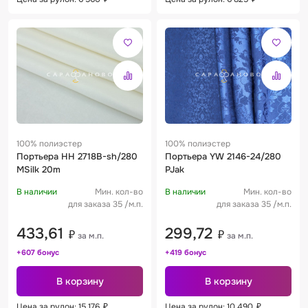
100% полиэстер
100% полиэстер
Портьера HH 2718B-sh/280
Портьера YW 2146-24/280
MSilk 20m
PJak
В наличии
Мин. кол-во
В наличии
Мин. кол-во
для заказа 35 /м.п.
для заказа 35 /м.п.
433,61
299,72
₽
₽
за м.п.
за м.п.
+607 бонус
+419 бонус
В корзину
В корзину
Цена за рулон: 15 176
₽
Цена за рулон: 10 490
₽