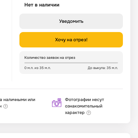
Нет в наличии
Уведомить
Хочу на отрез!
Количество заявок на отрез
0 м.п. из 35 м.п.
До выкупа: 35 м.п.
а наличными или
Фотографии несут
н
ознакомительный
характер