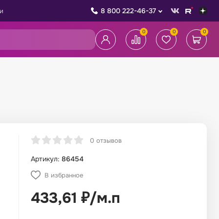
8 800 222-46-37
и
0
0
0
0 отзывов
Артикул:
86454
В избранное
433,61
₽
/
м.п