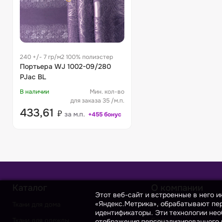
240 +/- 7 гр/м2 100% полиэстер
Портьера WJ 1002-09/280
PJac BL
В наличии
Мин. кол-во
для заказа 35 /м.п.
433,61
₽
за м.п.
+455 бонус
Каталог
О компании
Этот веб-сайт и встроенные в него 
«Яндекс.Метрика», обрабатывают пер
Ткани для дома
О нас
идентификаторы. Эти технологии нео
Ткани для одежды
Блог
отображения персонализированного к