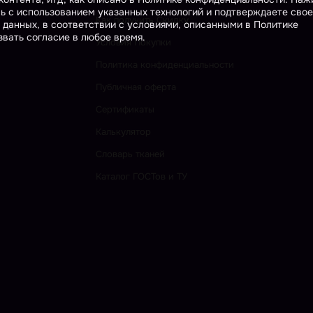
сь с использованием указанных технологий и подтверждаете свое
Как получить Скидку
 данных, в соответствии с условиями, описанными в Политике
вать согласие в любое время.
Условия Покупки
Политика конфиденциальности
Публичная оферта
Сертификаты
Калькулятор
Словарь тканей
Каталог ГОСТов и ТУ