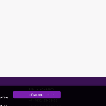
Наши контакты
8 800 222-46-37
ругие
+7 (4932) 23-58-52
жимая