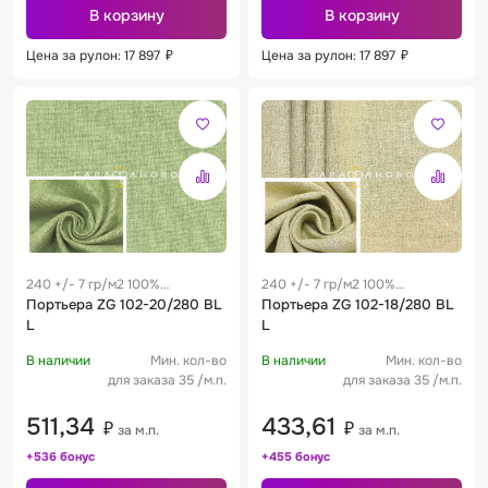
В корзину
В корзину
Цена за рулон: 17 897
₽
Цена за рулон: 17 897
₽
240 +/- 7 гр/м2 100%
240 +/- 7 гр/м2 100%
полиэстер
Портьера ZG 102-20/280 BL
полиэстер
Портьера ZG 102-18/280 BL
L
L
В наличии
Мин. кол-во
В наличии
Мин. кол-во
для заказа 35 /м.п.
для заказа 35 /м.п.
511,34
433,61
₽
₽
за м.п.
за м.п.
+536 бонус
+455 бонус