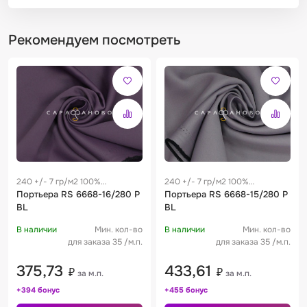
Рекомендуем посмотреть
240 +/- 7 гр/м2 100%
240 +/- 7 гр/м2 100%
полиэстер
Портьера RS 6668-16/280 P
полиэстер
Портьера RS 6668-15/280 P
BL
BL
В наличии
Мин. кол-во
В наличии
Мин. кол-во
для заказа 35 /м.п.
для заказа 35 /м.п.
375,73
433,61
₽
₽
за м.п.
за м.п.
+394 бонус
+455 бонус