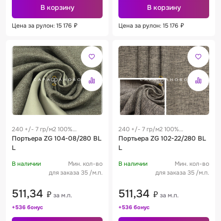
В корзину
В корзину
Цена за рулон: 15 176
₽
Цена за рулон: 15 176
₽
240 +/- 7 гр/м2 100%
240 +/- 7 гр/м2 100%
полиэстер
Портьера ZG 104-08/280 BL
полиэстер
Портьера ZG 102-22/280 BL
L
L
В наличии
Мин. кол-во
В наличии
Мин. кол-во
для заказа 35 /м.п.
для заказа 35 /м.п.
511,34
511,34
₽
₽
за м.п.
за м.п.
+536 бонус
+536 бонус