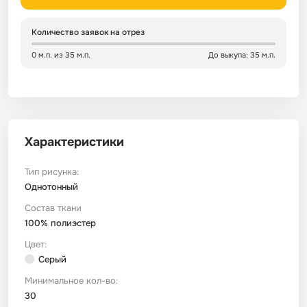
Сатин
Тик
Зеленый
Детский
Количество заявок на отрез
0 м.п. из 35 м.п.
До выкупа: 35 м.п.
Сатин Глосс
Тик наволочный
Синий
Праздничный
Сатин Жаккард
Тиси
Многоцветный
Еда
Характеристики
Сатин Страйп
ТиСи Твил
Город / архитектура
Тип рисунка:
Сатин Твил
Трикотаж
Морская тема
Однотонный
Состав ткани
100% полиэстер
Сетка
Тюль
Космос
Цвет:
Серый
Ситец
Фланель
Техника / транспорт
Минимальное кол-во:
30
Спанбонд
Флис
Этнический