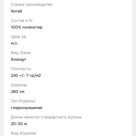
Страна производства
Китай
Футер
Имитации материалов
Состав в %:
100% полиэстер
Шелк Армани
Цена за:
м.п.
Штапель
Вид Ткани:
Блэкаут
Плотность:
240 +/- 7 гр/м2
Ширина:
280 см
Тип Отделки:
гладкокрашеная
Длина намотки стандартного рулона:
20-30 м.
Вид Изделия