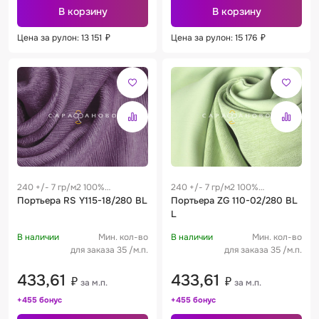
В корзину
В корзину
Цена за рулон: 13 151
₽
Цена за рулон: 15 176
₽
240 +/- 7 гр/м2 100%
240 +/- 7 гр/м2 100%
полиэстер
Портьера RS Y115-18/280 BL
полиэстер
Портьера ZG 110-02/280 BL
L
В наличии
Мин. кол-во
В наличии
Мин. кол-во
для заказа 35 /м.п.
для заказа 35 /м.п.
433,61
433,61
₽
₽
за м.п.
за м.п.
+455 бонус
+455 бонус