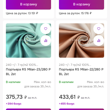
В корзину
В корзину
Цена за рулон: 13 151
₽
Цена за рулон: 15 176
₽
240 +/- 7 гр/м2 100%
240 +/- 7 гр/м2 100%
полиэстер
Портьера RS Milan-23/280 P
полиэстер
Портьера RS Milan-22/280 P
BL 2st
BL 2st
В наличии
Мин. кол-во
В наличии
Мин. кол-во
для заказа 35 /м.п.
для заказа 35 /м.п.
375,73
433,61
₽
₽
за м.п.
за м.п.
+394 бонус
+455 бонус