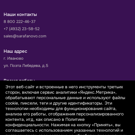
Наши контакты
8 800 222-46-37
+7 (4932) 23-58-52
sales@sarafanovo.com
Наш адрес
г. Иваново
ул. Поэта Лебедева, д.5
Время работы
Этот веб-сайт и встроенные в него инструменты третьих
Пн-Пт с 9.00 до 18.00
сторон, включая сервис аналитики «Яндекс.Метрика»,
Сб-Вс: выходной
обрабатывают персональные данные и используют файлы
cookie, пиксели, теги и другие идентификаторы. Эти
технологии необходимы для функционирования сайта,
Принимаем к оплате
анализа его работы, отображения персонализированного
контента, итд, как описано в Политике
конфиденциальности. Нажимая на кнопку «Принять», вы
соглашаетесь с использованием указанных технологий и