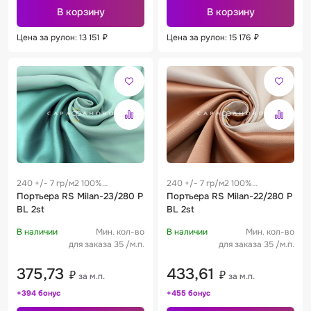
В корзину
В корзину
Цена за рулон: 13 151
₽
Цена за рулон: 15 176
₽
240 +/- 7 гр/м2 100%
240 +/- 7 гр/м2 100%
полиэстер
Портьера RS Milan-23/280 P
полиэстер
Портьера RS Milan-22/280 P
BL 2st
BL 2st
В наличии
Мин. кол-во
В наличии
Мин. кол-во
для заказа 35 /м.п.
для заказа 35 /м.п.
375,73
433,61
₽
₽
за м.п.
за м.п.
+394 бонус
+455 бонус