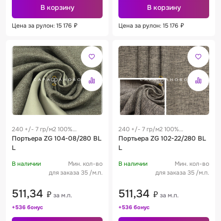
В корзину
В корзину
Цена за рулон: 15 176
₽
Цена за рулон: 15 176
₽
240 +/- 7 гр/м2 100%
240 +/- 7 гр/м2 100%
полиэстер
Портьера ZG 104-08/280 BL
полиэстер
Портьера ZG 102-22/280 BL
L
L
В наличии
Мин. кол-во
В наличии
Мин. кол-во
для заказа 35 /м.п.
для заказа 35 /м.п.
511,34
511,34
₽
₽
за м.п.
за м.п.
+536 бонус
+536 бонус