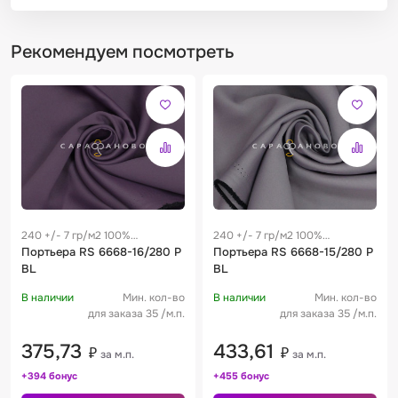
Рекомендуем посмотреть
240 +/- 7 гр/м2 100%
240 +/- 7 гр/м2 100%
полиэстер
Портьера RS 6668-16/280 P
полиэстер
Портьера RS 6668-15/280 P
BL
BL
В наличии
Мин. кол-во
В наличии
Мин. кол-во
для заказа 35 /м.п.
для заказа 35 /м.п.
375,73
433,61
₽
₽
за м.п.
за м.п.
+394 бонус
+455 бонус