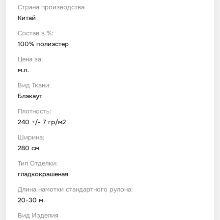
Страна производства
Китай
Футер
Имитации материалов
Состав в %:
100% полиэстер
Шелк Армани
Цена за:
м.п.
Штапель
Вид Ткани:
Блэкаут
Плотность:
240 +/- 7 гр/м2
Ширина:
280 см
Тип Отделки:
гладкокрашеная
Длина намотки стандартного рулона:
20-30 м.
Вид Изделия