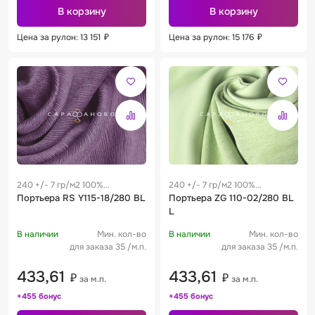
В корзину
В корзину
Цена за рулон: 13 151
₽
Цена за рулон: 15 176
₽
240 +/- 7 гр/м2 100%
240 +/- 7 гр/м2 100%
полиэстер
Портьера RS Y115-18/280 BL
полиэстер
Портьера ZG 110-02/280 BL
L
В наличии
Мин. кол-во
В наличии
Мин. кол-во
для заказа 35 /м.п.
для заказа 35 /м.п.
433,61
433,61
₽
₽
за м.п.
за м.п.
+455 бонус
+455 бонус