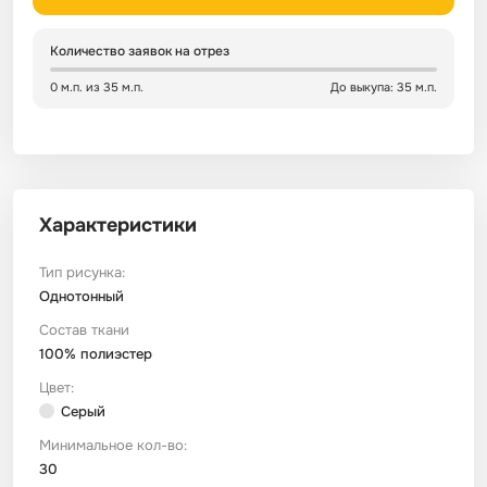
Сатин
Тик
Зеленый
Детский
Количество заявок на отрез
0 м.п. из 35 м.п.
До выкупа: 35 м.п.
Сатин Глосс
Тик наволочный
Синий
Праздничный
Сатин Жаккард
Тиси
Многоцветный
Еда
Характеристики
Сатин Страйп
ТиСи Твил
Город / архитектура
Тип рисунка:
Сатин Твил
Трикотаж
Морская тема
Однотонный
Состав ткани
100% полиэстер
Сетка
Тюль
Космос
Цвет:
Серый
Ситец
Фланель
Техника / транспорт
Минимальное кол-во:
30
Спанбонд
Флис
Этнический