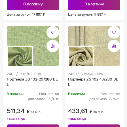
В корзину
В корзину
Цена за рулон: 17 897
₽
Цена за рулон: 17 897
₽
240 +/- 7 гр/м2 100%
240 +/- 7 гр/м2 100%
полиэстер
Портьера ZG 102-20/280 BL
полиэстер
Портьера ZG 102-18/280 BL
L
L
В наличии
Мин. кол-во
В наличии
Мин. кол-во
для заказа 35 /м.п.
для заказа 35 /м.п.
511,34
433,61
₽
₽
за м.п.
за м.п.
+536 бонус
+455 бонус