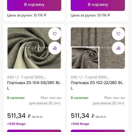
В корзину
В корзину
Цена за рулон: 15 176
₽
Цена за рулон: 15 176
₽
240 +/- 7 гр/м2 100%
240 +/- 7 гр/м2 100%
полиэстер
Портьера ZG 104-08/280 BL
полиэстер
Портьера ZG 102-22/280 BL
L
L
В наличии
Мин. кол-во
В наличии
Мин. кол-во
для заказа 35 /м.п.
для заказа 35 /м.п.
511,34
511,34
₽
₽
за м.п.
за м.п.
+536 бонус
+536 бонус