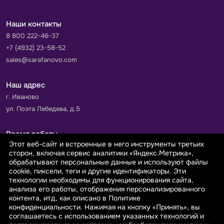
Наши контакты
8 800 222-46-37
+7 (4932) 23-58-52
sales@sarafanovo.com
Наш адрес
г. Иваново
ул. Поэта Лебедева, д.5
Время работы
Этот веб-сайт и встроенные в него инструменты третьих
Пн-Пт с 9.00 до 18.00
сторон, включая сервис аналитики «Яндекс.Метрика»,
Сб-Вс: выходной
обрабатывают персональные данные и используют файлы
cookie, пиксели, теги и другие идентификаторы. Эти
технологии необходимы для функционирования сайта,
Принимаем к оплате
анализа его работы, отображения персонализированного
контента, итд, как описано в Политике
конфиденциальности. Нажимая на кнопку «Принять», вы
соглашаетесь с использованием указанных технологий и