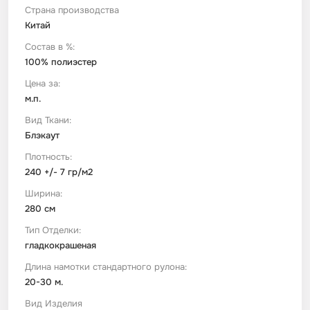
Страна производства
Китай
Футер
Имитации материалов
Состав в %:
100% полиэстер
Шелк Армани
Цена за:
м.п.
Штапель
Вид Ткани:
Блэкаут
Плотность:
240 +/- 7 гр/м2
Ширина:
280 см
Тип Отделки:
гладкокрашеная
Длина намотки стандартного рулона:
20-30 м.
Вид Изделия