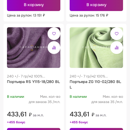
В корзину
В корзину
Цена за рулон: 13 151
₽
Цена за рулон: 15 176
₽
240 +/- 7 гр/м2 100%
240 +/- 7 гр/м2 100%
полиэстер
Портьера RS Y115-18/280 BL
полиэстер
Портьера ZG 110-02/280 BL
L
В наличии
Мин. кол-во
В наличии
Мин. кол-во
для заказа 35 /м.п.
для заказа 35 /м.п.
433,61
433,61
₽
₽
за м.п.
за м.п.
+455 бонус
+455 бонус