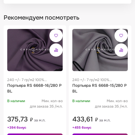
Рекомендуем посмотреть
240 +/- 7 гр/м2 100%
240 +/- 7 гр/м2 100%
полиэстер
Портьера RS 6668-16/280 P
полиэстер
Портьера RS 6668-15/280 P
BL
BL
В наличии
Мин. кол-во
В наличии
Мин. кол-во
для заказа 35 /м.п.
для заказа 35 /м.п.
375,73
433,61
₽
₽
за м.п.
за м.п.
+394 бонус
+455 бонус