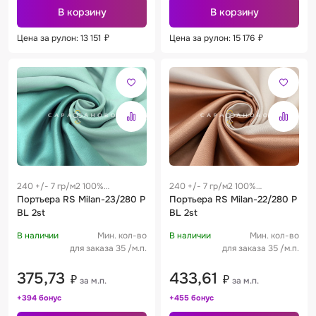
В корзину
В корзину
Цена за рулон: 13 151
₽
Цена за рулон: 15 176
₽
240 +/- 7 гр/м2 100%
240 +/- 7 гр/м2 100%
полиэстер
Портьера RS Milan-23/280 P
полиэстер
Портьера RS Milan-22/280 P
BL 2st
BL 2st
В наличии
Мин. кол-во
В наличии
Мин. кол-во
для заказа 35 /м.п.
для заказа 35 /м.п.
375,73
433,61
₽
₽
за м.п.
за м.п.
+394 бонус
+455 бонус