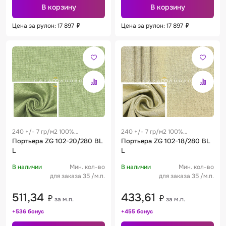
В корзину
В корзину
Цена за рулон: 17 897
₽
Цена за рулон: 17 897
₽
240 +/- 7 гр/м2 100%
240 +/- 7 гр/м2 100%
полиэстер
Портьера ZG 102-20/280 BL
полиэстер
Портьера ZG 102-18/280 BL
L
L
В наличии
Мин. кол-во
В наличии
Мин. кол-во
для заказа 35 /м.п.
для заказа 35 /м.п.
511,34
433,61
₽
₽
за м.п.
за м.п.
+536 бонус
+455 бонус