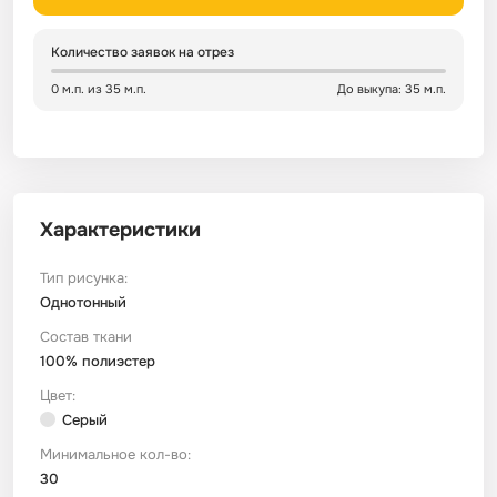
Сатин
Тик
Зеленый
Детский
Количество заявок на отрез
0 м.п. из 35 м.п.
До выкупа: 35 м.п.
Сатин Глосс
Тик наволочный
Синий
Праздничный
Сатин Жаккард
Тиси
Многоцветный
Еда
Характеристики
Сатин Страйп
ТиСи Твил
Город / архитектура
Тип рисунка:
Сатин Твил
Трикотаж
Морская тема
Однотонный
Состав ткани
100% полиэстер
Сетка
Тюль
Космос
Цвет:
Серый
Ситец
Фланель
Техника / транспорт
Минимальное кол-во:
30
Спанбонд
Флис
Этнический