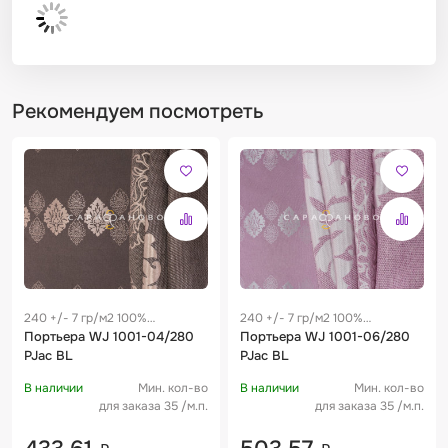
Рекомендуем посмотреть
240 +/- 7 гр/м2 100%
240 +/- 7 гр/м2 100%
полиэстер
Портьера WJ 1001-04/280
полиэстер
Портьера WJ 1001-06/280
PJac BL
PJac BL
В наличии
Мин. кол-во
В наличии
Мин. кол-во
для заказа 35 /м.п.
для заказа 35 /м.п.