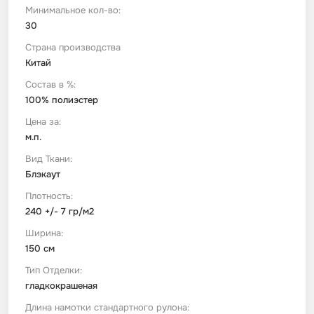
Минимальное кол-во:
30
Футер
Имитации материалов
Страна производства
Китай
Шелк Армани
Состав в %:
100% полиэстер
Штапель
Цена за:
м.п.
Вид Ткани:
Блэкаут
Плотность:
240 +/- 7 гр/м2
Ширина:
150 см
Тип Отделки:
гладкокрашеная
Длина намотки стандартного рулона: