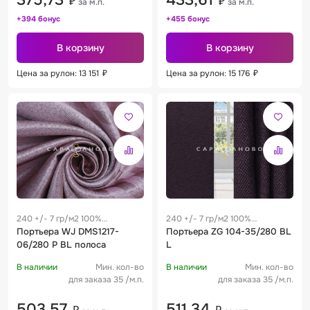
375,73
433,61
₽
₽
за м.п.
за м.п.
+394 бонус
+455 бонус
В корзину
В корзину
Цена за рулон: 13 151
₽
Цена за рулон: 15 176
₽
240 +/- 7 гр/м2 100%
240 +/- 7 гр/м2 100%
полиэстер
Портьера WJ DMS1217-
полиэстер
Портьера ZG 104-35/280 BL
06/280 P BL полоса
L
В наличии
Мин. кол-во
В наличии
Мин. кол-во
для заказа 35 /м.п.
для заказа 35 /м.п.
503,57
511,34