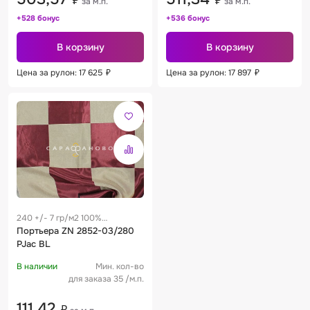
₽
₽
за м.п.
за м.п.
+528 бонус
+536 бонус
В корзину
В корзину
Цена за рулон: 17 625
₽
Цена за рулон: 17 897
₽
240 +/- 7 гр/м2 100%
полиэстер
Портьера ZN 2852-03/280
PJac BL
В наличии
Мин. кол-во
для заказа 35 /м.п.
111,42
₽