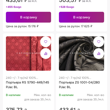
433,61
503,57
₽
₽
за м.п.
за м.п.
+455 бонус
+528 бонус
В корзину
В корзину
Цена за рулон: 15 176
₽
Цена за рулон: 17 625
₽
240 +/- 7 гр/м2 100%
240 +/- 7 гр/м2 100%
полиэстер
Портьера RS 5790-449/145
полиэстер
Портьера ZG 1001-04/280
PJac BL
PJac BL
В наличии
Мин. кол-во
В наличии
Мин. кол-во
для заказа 35 /м.п.
для заказа 35 /м.п.