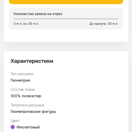
Сатин
Тик
Зеленый
Детский
Количество заявок на отрез
0 м.п. из 35 м.п.
До выкупа: 35 м.п.
Сатин Глосс
Тик наволочный
Синий
Праздничный
Сатин Жаккард
Тиси
Многоцветный
Еда
Характеристики
Сатин Страйп
ТиСи Твил
Город / архитектура
Тип рисунка:
Сатин Твил
Трикотаж
Морская тема
Геометрия
Состав ткани
100% полиэстер
Сетка
Тюль
Космос
Тематика рисунка:
Геометрические фигуры
Ситец
Фланель
Техника / транспорт
Цвет:
Фиолетовый
Спанбонд
Флис
Этнический