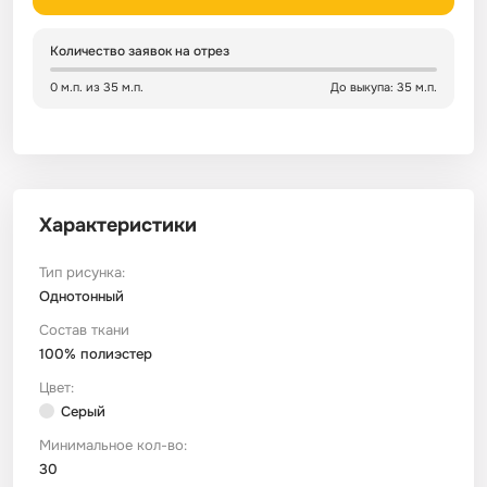
Сатин
Тик
Зеленый
Детский
Количество заявок на отрез
0 м.п. из 35 м.п.
До выкупа: 35 м.п.
Сатин Глосс
Тик наволочный
Синий
Праздничный
Сатин Жаккард
Тиси
Многоцветный
Еда
Характеристики
Сатин Страйп
ТиСи Твил
Город / архитектура
Тип рисунка:
Сатин Твил
Трикотаж
Морская тема
Однотонный
Состав ткани
100% полиэстер
Сетка
Тюль
Космос
Цвет:
Серый
Ситец
Фланель
Техника / транспорт
Минимальное кол-во:
30
Спанбонд
Флис
Этнический