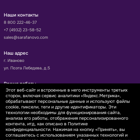
Наши контакты
8 800 222-46-37
+7 (4932) 23-58-52
sales@sarafanovo.com
Наш адрес
г. Иваново
ул. Поэта Лебедева, д.5
Время работы
Этот веб-сайт и встроенные в него инструменты третьих
Пн-Пт с 9.00 до 18.00
сторон, включая сервис аналитики «Яндекс.Метрика»,
Сб-Вс: выходной
обрабатывают персональные данные и используют файлы
cookie, пиксели, теги и другие идентификаторы. Эти
технологии необходимы для функционирования сайта,
Принимаем к оплате
анализа его работы, отображения персонализированного
контента, итд, как описано в Политике
конфиденциальности. Нажимая на кнопку «Принять», вы
соглашаетесь с использованием указанных технологий и