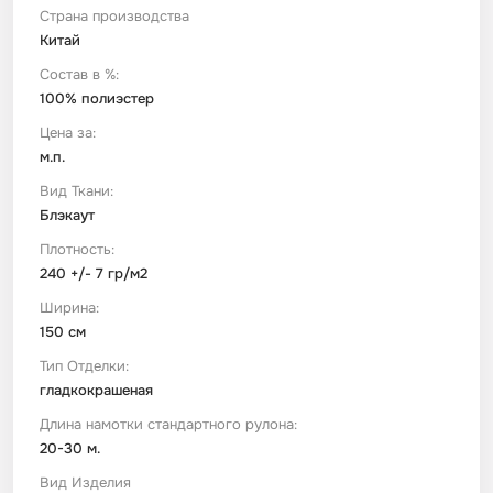
Страна производства
Китай
Футер
Имитации материалов
Состав в %:
100% полиэстер
Шелк Армани
Цена за:
м.п.
Штапель
Вид Ткани:
Блэкаут
Плотность:
240 +/- 7 гр/м2
Ширина:
150 см
Тип Отделки:
гладкокрашеная
Длина намотки стандартного рулона:
20-30 м.
Вид Изделия