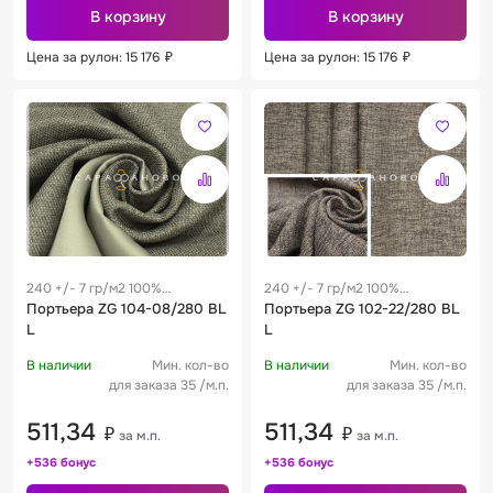
В корзину
В корзину
Цена за рулон: 15 176
₽
Цена за рулон: 15 176
₽
240 +/- 7 гр/м2 100%
240 +/- 7 гр/м2 100%
полиэстер
Портьера ZG 104-08/280 BL
полиэстер
Портьера ZG 102-22/280 BL
L
L
В наличии
Мин. кол-во
В наличии
Мин. кол-во
для заказа 35 /м.п.
для заказа 35 /м.п.
511,34
511,34
₽
₽
за м.п.
за м.п.
+536 бонус
+536 бонус