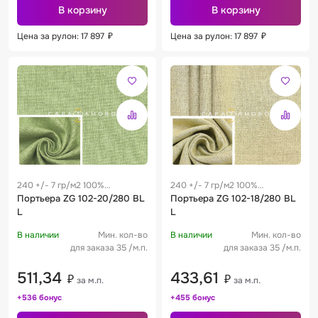
В корзину
В корзину
Цена за рулон: 17 897
₽
Цена за рулон: 17 897
₽
240 +/- 7 гр/м2 100%
240 +/- 7 гр/м2 100%
полиэстер
Портьера ZG 102-20/280 BL
полиэстер
Портьера ZG 102-18/280 BL
L
L
В наличии
Мин. кол-во
В наличии
Мин. кол-во
для заказа 35 /м.п.
для заказа 35 /м.п.
511,34
433,61
₽
₽
за м.п.
за м.п.
+536 бонус
+455 бонус