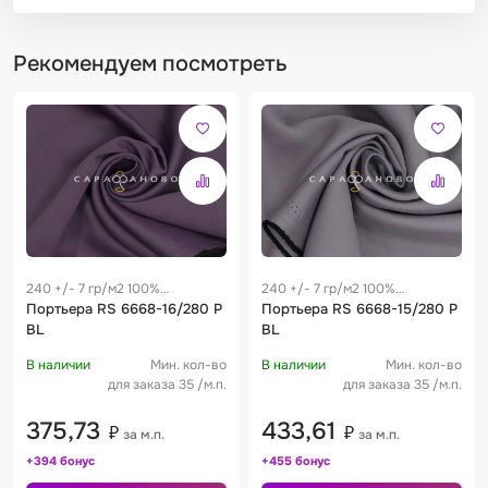
Рекомендуем посмотреть
240 +/- 7 гр/м2 100%
240 +/- 7 гр/м2 100%
полиэстер
Портьера RS 6668-16/280 P
полиэстер
Портьера RS 6668-15/280 P
BL
BL
В наличии
Мин. кол-во
В наличии
Мин. кол-во
для заказа 35 /м.п.
для заказа 35 /м.п.
375,73
433,61
₽
₽
за м.п.
за м.п.
+394 бонус
+455 бонус