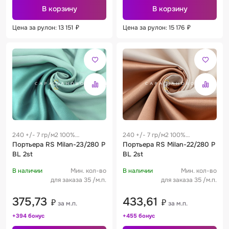
В корзину
В корзину
Цена за рулон: 13 151
₽
Цена за рулон: 15 176
₽
240 +/- 7 гр/м2 100%
240 +/- 7 гр/м2 100%
полиэстер
Портьера RS Milan-23/280 P
полиэстер
Портьера RS Milan-22/280 P
BL 2st
BL 2st
В наличии
Мин. кол-во
В наличии
Мин. кол-во
для заказа 35 /м.п.
для заказа 35 /м.п.
375,73
433,61
₽
₽
за м.п.
за м.п.
+394 бонус
+455 бонус