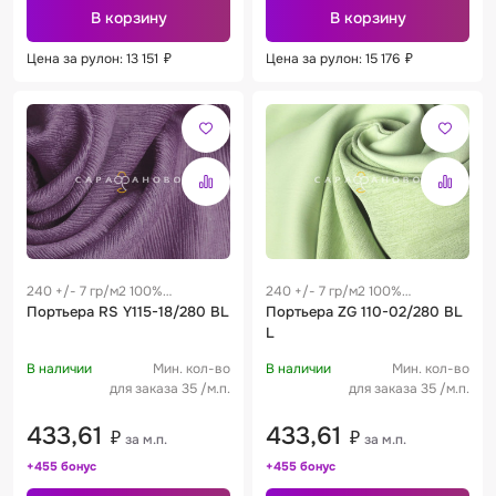
В корзину
В корзину
Цена за рулон: 13 151
₽
Цена за рулон: 15 176
₽
240 +/- 7 гр/м2 100%
240 +/- 7 гр/м2 100%
полиэстер
Портьера RS Y115-18/280 BL
полиэстер
Портьера ZG 110-02/280 BL
L
В наличии
Мин. кол-во
В наличии
Мин. кол-во
для заказа 35 /м.п.
для заказа 35 /м.п.
433,61
433,61
₽
₽
за м.п.
за м.п.
+455 бонус
+455 бонус