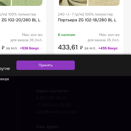
гр/м2 100% полиэстер
240 +/- 7 гр/м2 100% полиэстер
 ZG 102-20/280 BL L
Портьера ZG 102-18/280 BL L
Мин. кол-во
В наличии
Мин. кол-во
для заказа 35 /м.п.
для заказа 35 /м.п.
4
433,61
₽
₽
за м.п.
за м.п.
+536 бонус
+455 бонус
ругие
жимая
Наши контакты
8 800 222-46-37
+7 (4932) 23-58-52
sales@sarafanovo.com
Наш адрес