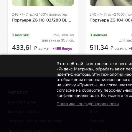
240 +/- 7 гр/м2 100% полиэстер
240 +/- 7 гр/м2 100% по
Портьера ZG 110-02/280 BL L
Портьера ZG 104-08/
В наличии
Мин. кол-во
В наличии
для заказа 35 /м.п.
для зак
433,61
511,34
₽
₽
за м.п.
за м.п.
+455 бонус
+
Этот веб-сайт и встроенные в него 
«Яндекс.Метрика», обрабатывают пер
идентификаторы. Эти технологии нео
отображения персонализированного к
на кнопку «Принять», вы соглашаете
согласие на обработку персональных
Каталог
О компании
конфиденциальности. Вы можете отоз
Ткани для дома
О нас
Политика конфиденциальности
Ткани для одежды
Блог
Шторные и портьерные ткани
Отзывы
Профессиональные ткани
Контакты