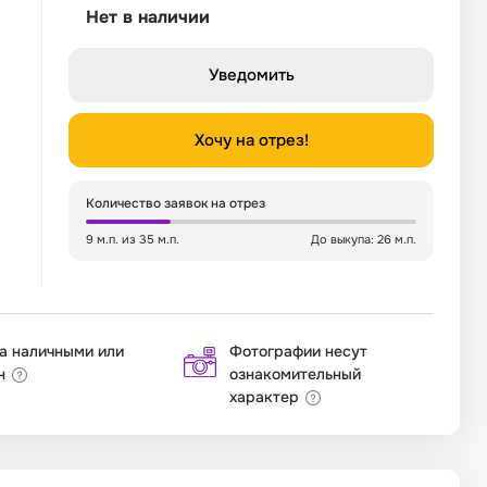
Нет в наличии
Уведомить
Хочу на отрез!
Количество заявок на отрез
9 м.п. из 35 м.п.
До выкупа: 26 м.п.
а наличными или
Фотографии несут
н
ознакомительный
характер