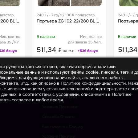
лиэстер
240 +/- 7 гр/м2 100% полиэстер
240 +/- 7 
280 BL L
Портьера ZG 102-22/280 BL L
Портьера
Мин. кол-во
В наличии
Мин. кол-во
В наличии
аза 35 /м.п.
для заказа 35 /м.п.
511,34
511,3
₽
за м.п.
536 бонус
+536 бонус
инструменты третьих сторон, включая сервис аналитики
сональные данные и используют файлы cookie, пиксели, теги и д
бходимы для функционирования сайта, анализа его работы,
онтента, итд, как описано в Политике конфиденциальности. На
сь с использованием указанных технологий и подтверждаете свое
 данных, в соответствии с условиями, описанными в Политике
Информация
вать согласие в любое время.
Условия Доставки
Способы Оплаты
Как получить Скидку
Условия Покупки