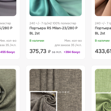
лиэстер
240 +/- 7 гр/м2 100% полиэстер
240 +/- 7 
5/280 P
Портьера RS Milan-23/280 P
Портьера
BL 2st
BL 2st
Мин. кол-во
В наличии
Мин. кол-во
В наличии
аза 35 /м.п.
для заказа 35 /м.п.
375,73
433,6
₽
за м.п.
+455 бонус
+394 бонус