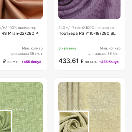
гр/м2 100% полиэстер
240 +/- 7 гр/м2 100% полиэстер
 RS Milan-22/280 P
Портьера RS Y115-18/280 BL
Мин. кол-во
В наличии
Мин. кол-во
для заказа 35 /м.п.
для заказа 35 /м.п.
1
433,61
₽
₽
за м.п.
за м.п.
+455 бонус
+455 бонус