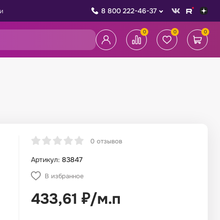
8 800 222-46-37
и
0
0
0
0 отзывов
Артикул:
83847
В избранное
433,61
₽
/
м.п