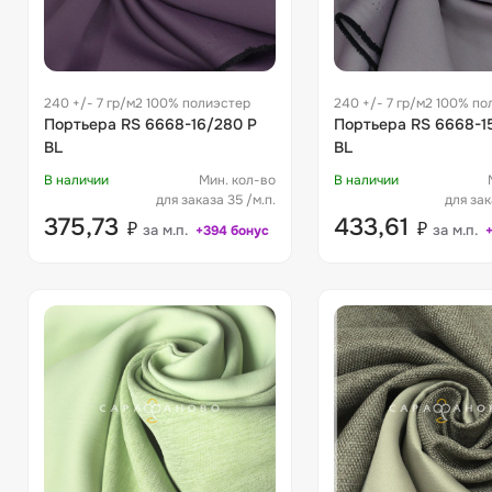
240 +/- 7 гр/м2 100% полиэстер
240 +/- 7 гр/м2 100% по
Портьера RS 6668-16/280 P
Портьера RS 6668-1
BL
BL
В наличии
Мин. кол-во
В наличии
для заказа 35 /м.п.
для зак
375,73
433,61
₽
₽
за м.п.
за м.п.
+394 бонус