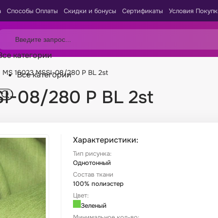
а
Способы Оплаты
Скидки и бонусы
Сертификаты
Условия Покупк
Все категории
 MS 16023 MSSI-08/280 P BL 2st
Все категории
I-08/280 P BL 2st
Характеристики:
Тип рисунка:
Однотонный
Состав ткани
100% полиэстер
Цвет:
Зеленый
Минимальное кол-во: